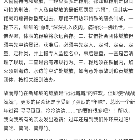
人偷偷持有和燃放，一经查实就是鞭刑。都知道鞭刑是极其
可怕的刑法，个人私自燃放的最低惩罚是“六鞭”，但其实一
鞭就可痛得你昏死过去。那鞭子用热带特殊的藤条制成，一
鞭下去，细细的“藤刺”深深扎入皮肉，痛得你一佛出世，一
佛涅槃，体表的鞭痕将永远留存。二、提倡社会团体燃放但
须事先申请登记，获准后，必须事先定人、定时、定点、定
量、定种类，并上报专人监控名单，事后复盘，一查是否清
理了现场，二查是否有违规行为。三、鞭炮须在铁桶内，焰
火须到海边、水边等空旷处燃放，如有意外事故则追责燃放
团体，按相关细则法办。
故而爆竹在新加坡的燃放是“战战兢兢”的狂欢，但即使“战战
兢兢”，更多的民众还是享受到了强烈的“年味”，总比一个新
年过得“寻寻觅觅，冷冷清清……”的要好很多吧？！所以，
我向我所有的亲友发出邀请：过年还是到我们外环来过吧！
管吃、管喝、管爆竹。