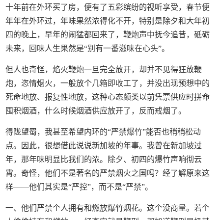
十年前在外环买了房，便有了五彩缤纷的视听享受，春节便
年年在外环过，年味果然浓得化不开，特别是除夕和大年初
四的晚上，早年的闹猛都回来了，鞭炮声中抚今追昔，砥砺
未来，回味人生果然是“别有一番滋味在心头”。
但人也奇怪，焰火鞭炮一旦完全放开，却并不见得狂放鞭
炮，恣情烟火，一般放个几箱即收工了，并没出现预想中的
死命地放、报复性地放，这种心态颇类以前凭票供应时拼命
囤积烟酒，什么时候烟酒供应放开了，反而戒烟了。
得陇望蜀，我甚至希望内环的“严禁爆竹”能否也稍稍松动
点。因此，很想借此说说新加坡的年事。我曾在新加坡过
年，那年味明显比我们的浓。除夕、初四的爆竹声响彻云
霄。奇怪，他们不是著名的严禁烟火之国吗？经了解原来这
样——他们其实是“严控”，而不是“严禁”。
一、他们严禁个人拥有和燃放爆竹烟花。这个没商量。若个