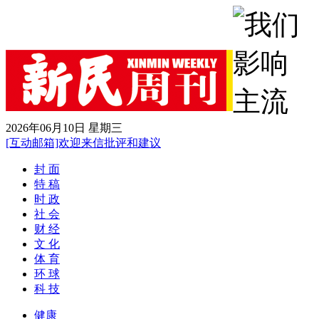
2026年06月10日 星期三
[互动邮箱]欢迎来信批评和建议
封 面
特 稿
时 政
社 会
财 经
文 化
体 育
环 球
科 技
健康