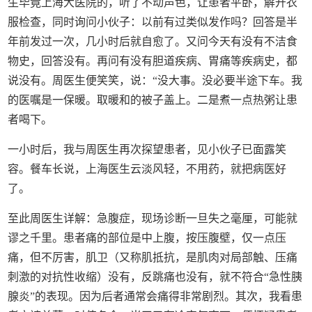
生毕竟上海大医院的，听了不动声色，让患者平卧，解开衣
服检查，同时询问小伙子：以前有过类似发作吗？回答是半
年前发过一次，几小时后就自愈了。又问今天有没有不洁食
物史，回答没有。再问有没有胆道疾病、胃痛等疾病史，都
说没有。周医生便笑笑，说：“没大事。没必要半途下车。我
的医嘱是一保暖。取暖和的被子盖上。二是煮一点热粥让患
者喝下。
一小时后，我与周医生再次探望患者，见小伙子已面露笑
容。餐车长说，上海医生云淡风轻，不用药，就把病医好
了。
至此周医生详解：急腹症，现场诊断一旦失之毫厘，可能就
谬之千里。患者痛的部位是中上腹，按压腹壁，仅一点压
痛，但不厉害，肌卫（又称肌抵抗，是肌肉对局部触、压痛
刺激的对抗性收缩）没有，反跳痛也没有，就不符合“急性胰
腺炎”的表现。因为后者通常会痛得非常剧烈。其次，我看患