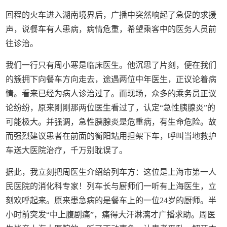
回程的火车进入湖南境界后，广播中突然响起了急促的求援
声，说餐车有人患病，病情危重，希望乘客中的医务人员前
往诊治。
我们一行只有周小寒是临床医生。他沉思了片刻，便在我们
的簇拥下向餐车方向走去，途遇两位中年医生，正议论着病
情。看来已经为病人诊治过了。而现场，众多的乘务员正议
论纷纷，原来刚刚那两位医生看过了，认定“急性胰腺炎”的
可能极大。并强调，急性胰腺炎是危重病，有生命危险。故
而强烈建议患者在前面的衡阳站用担架下车，呼叫当地救护
车送大医院治疗，千万别耽误了。
据此，我立刻把周医生介绍给列车方：这位是上海市第一人
民医院的消化科专家！列车长与厨师们一听有上海医生，立
刻欢呼起来。原来患急病的是餐车上的一位24岁的厨师。半
小时前突发“中上腹剧痛”，痛得大汗淋漓才广播求助。周医