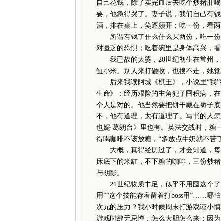
自己花钱，除了卖完血后去吃个炒猪肝喝
要，他急得哭了。妻子说，我们自己有钱
酒，排在桌上，笑逐颜开；吃一份，看两
所谓有钱了什么什么买两份，吃一份看
对匮乏的恐惧；吃着碗里是身体高兴，看
我已故的太婆，20世纪初生在常州，
缸小米。别人来打砸收，也搜不走，她觉
后来我读阿城《棋王》，小说里“我”给
生命》：经历艰险的主角犯了囤积病，在
个人是对的。他当然要把饼干藏在褥子底
不，他有道理，太有道理了。写书的人怎
也妮·葛朗台》里也有。英法交战时，糖
得喝咖啡不该放糖，“多放点牛奶就不苦
大概，真得经历过了，才会知道，每一
床底下的米缸，不下糖的咖啡，三份炒猪
与阴影。
21世纪物质丰足，似乎不用囤这个了。
用”“这个技能存着留着打boss用”…
次元的压力？我小时候周末打游戏谨小慎
游戏时肆无忌惮，怎么大胆怎么来：因为