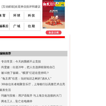
[互动邮箱]欢迎来信批评和建议
体 育
环 球
科 技
编幕后
广 域
往 期
编辑推荐
·
专访常昊：今天的围棋不止竞技
·
尚雯婕：出道20年，把人生选择权留给自己
·
被AI抢了饭碗，“横漂”们还在坚持吗？
·
“兔主席”任意：当好知识之树的“浇水人”
·
300余位长者相聚音乐厅，上海银行以高雅艺术点亮
银发生活
·
玛娅与安栋：用沪语敲开 与上海文化连接的大门
·
两名工人，坠亡在电梯井