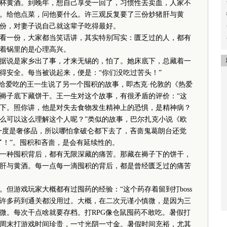
杯黄酒。到晚年，想自己享受一回了，习惯性去卖血，人家不
。给他点菜，问他要什么。许三观反复要了三份炒猪肝与黄
份，对妻子说自己就这辈子吃得最好。
一份，大家都当笑话讲，其实特别写实：匮乏过的人，都有
着锅里的是心理高兴。
据说是家乡出了事，才来无锡的，怕了。她床底下，总藏着一
得安全。每当被说起来，便是：“你们没吃过苦头！”
爱吃的王一生说了另一个囤积的故事，即杰克·伦敦的《热爱
褥子底下藏饼干。王一生对这个故事，有很矛盾的评价：“这
下。照你讲，他是对失去食物发生精神上的恐惧，是精神病？
么可以这么理解这个人呢？”类似的故事，巴尔扎克小说《欧
一度是奢侈品，所以哪怕拿破仑都下去了，吝啬鬼葛朗台还觉
了！”。囤积和吝啬，是会有延续性的。
种囤积背后，都有无限深藏的痛苦。那藏在褥子下的饼干，
肝与黄酒。每一点每一滴囤积的背后，都是曾经匮乏过的痛苦
但游戏玩家大概都有过囤药的经验：“这个药存着留到打boss
…哪怕许多药到通关都没用过。大概，在二次元谨小慎微，是因为三
微。每次干点啥就要存档。打RPG像仓鼠囤药不敢吃。暑假打
周末打游戏时间珍贵，一寸光阴一寸金。暑假时间充裕，尤其