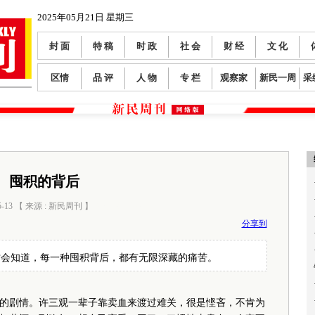
2025年05月21日 星期三
封 面
特 稿
时 政
社 会
财 经
文 化
区情
品 评
人 物
专 栏
观察家
新民一周
采
囤积的背后
5-13 【 来源 : 新民周刊 】
阅读数：
365
分享到
才会知道，每一种囤积背后，都有无限深藏的痛苦。
剧情。许三观一辈子靠卖血来渡过难关，很是悭吝，不肯为