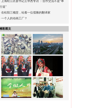
·
上海松江区委书记王华杰专访 ：合作交流不是“单
行道”
·
在松阳三槐堂，站着一位儒雅的翻译家
·
一个人的动画工厂？
精彩图文