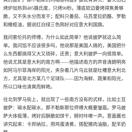
烤炉加热到485摄氏度，只烤90秒。薄底软边要烤得焦黄够
脆，又不失水分而发干；配料只番茄、马苏里拉奶酪、罗勒
和橄榄油，据说红白绿三色刚好对应意大利国旗。
我问索伦托的师傅，为什么如此简单？他说披萨就这么简
单。我问馅不应该很多吗，他说那是美国人搞的，美国把什
么东西都搞得又大又琐碎，还贵；意大利披萨一向很简单。
他说尤其是意大利的南方啊——他描述南方的声音清朗明亮
如阿马尔菲海岸的阳光，夹杂着几片乌云就是吐槽意大利北
方，尤其是北方某几个足球队——因为海鲜、蔬果和阳光，
所以口味也清爽而鲜艳。
往北到罗马街上，就出现了一些南方没有的式样，比如土豆
披萨：碳水配碳水，那不勒斯那位师傅大概要皱眉。罗马披
萨大体极薄，烤好后酥脆如饼干，掰时咔嚓一声。意面酱也
讲究起来：卡邦纳拉，用鸡蛋清黄，搭配猪肉油脂，配羊奶