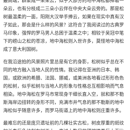
最高端，群聚成一朵朵云，似乎大部分的地中海松都捧着一
朵云，也有分枝成二三朵小云伴在中央大朵云旁的。那是松
树最温柔的一面，阳刚大汉举手捧云，如果在现实中真有汉
子如此，那会是什么样的风景？这符合了我阅读过的古典罗
马印象，强悍的罗马男人总困于温柔之中；相较于吴冠中笔
下的崂山之松的苍凉，地中海松则入世许多，莫怪地中海松
成了意大利国树。
在我沿途拍的风景照片里总是有它的身影，松树似乎总在不
同的地方融入当地人民的性情。我记得在亚洲的日本、韩
国，或欧洲的希腊、法国、挪威，或美洲各地看过形形色色
的松树，似乎松树与当地人的形象与性格总互相影响而气息
相染。地中海松在罗马市常现身干细长直入空，就和那不勒
斯海岸边扭转的身形不同，充满市井气息的那不勒斯的地中
海松似乎随意许多，而罗马街道上的地中海松则庄重许多。
最难忘的还是庞贝遗址前的几棵壮实古松，树皮厚重的斑纹