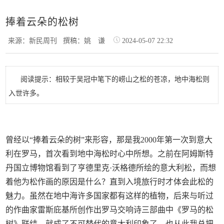
捧着云朵的松树
来源：新民周刊
撰稿：姚 谦
2024-05-07 22:32
阅读提示：相较于吴冠中笔下的崂山之松的苍凉，地中海松则
入世许多。
曾经以“捧着云朵的树”来形容，那是我2000年第一次到意大
利在罗马，首次看到地中海松时心中所想。之前在阿姆斯特
丹国立博物馆看到了亨德里克·沃格德所绘的意大利松，而想
着他为松作画的原因是什么？直到入境旅行时才体会此松的
魅力。虽然在地中海许多国家都有这样的植物，后来与听过
的作曲家雷斯庇基所创作出罗马交响诗三部曲中《罗马的松
树》联结，就成了不可替代的意大利印象了。也从此我总把