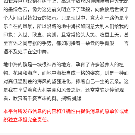
如长寿巨龟纹刻在树干上，高过十数尺的顶端捧着巨大无比
的墨绿色云，像为这史前文明立下了碑般，向攸攸后世做了
个人间百世皆如云的揭示。只是现世中，意大利一路仍是享
乐自在的风景，所以沿路的地中海松如同意大利人们给我的
印象：入世、耿直、爽朗，且常常抬头大笑、喧嚣上天，甚
至言语之间夸张的手势，都如同捧着一朵云的手臂般——言
语不及处手在空中舞。
地中海的确是一块很神奇的地方，孕育了许多滋养人的植
物、花果和海产，而地中海松自成一格的姿态，则是一种面
对高低温剧差的海风的坚强进化，捧着自己一生的云朵。这
是我在享受着意大利美食和风景之际，还常常驻步停留观
看，欣赏着千姿百态的树。撰稿 姚谦
本平台所发布信息的内容和准确性由提供消息的原单位或组
织独立承担完全责任。