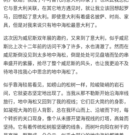
它与意大利关联，在其它地方遇见时，就让我立该回想起罗
马，回想起了意大利。即使意大利有着盛名披萨、时尚、家
具，但是对我来说只有地中海松最意大利了。
这次因为威尼斯双年展的邀约，又来到了意大利，似乎威尼
斯比上次十二年前的访问干净了许多，水也清澈了。然而在
威尼斯倒没见到太多地中海松，倒是处处可见盘墙而坠的串
串盛开的紫藤，抢尽了整个威尼斯的风头，也让我更迫不及
待地寻找我心中思念的地中海松了。
似乎靠海较易看见，如崂山的松树一样，险峻陡峭的岩石
间，它就姿态坚定地出现了。当我从那不勒斯开始沿海岸线
旅行，地中海松又回到了我的视线；它们巨大简约的身影，
如凝视大海的巨人背影，总在我环山而上、沿坡而下时，每
个转折的关口现身，像个从未挪开望海视线的灯塔，高耸而
坚持。它有着传统松树般坚硬的线条，而树叶向阳在树干的