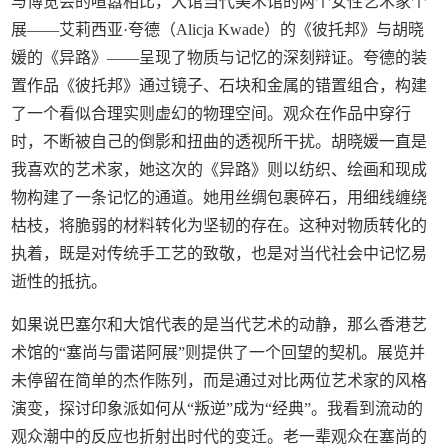
与博览会的喧嚣相比，大馆当代美术馆的两个女性艺术家个
展——艾莉西亚·夸德（Alicja Kwade）的《彼托邦》与胡晓
媛的《异路》——呈现了物质与记忆的深刻辩证。夸德的装
置作品《彼托邦》通过镜子、石块和金属的错置组合，构建
了一个看似合理实则虚幻的物理空间。观众在作品中穿行
时，不断被自己的倒影和扭曲的透视所干扰。胡晓媛一直是
我喜欢的艺术家，她这次的《异路》则以纺织、绘画和现成
物构建了一条记忆的通道。她用丝绸包裹碎石，用细线缠绕
枯枝，将脆弱的材料转化为坚韧的存在。这种对物质转化的
执着，既是对传统手工艺的致敬，也是对当代社会中记忆易
逝性的抵抗。
如果说巴塞尔和大馆代表的是当代艺术的动静，那么香港艺
术馆的“塞尚与雷诺阿展”则提供了一个回望的契机。展览并
未停留在简单的杰作陈列，而是通过对比两位艺术家的风格
演变，探讨印象派如何从“叛逆”成为“经典”。我看到流动的
观众潮中的反应也折射出时代的变迁。老一辈观众在塞尚的