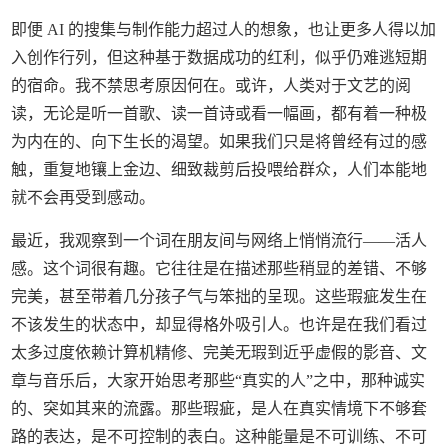
即便 AI 的搜集与制作能力超过人的想象，也让更多人得以加
入创作行列，但这种基于数据成功的红利，似乎仍难逃短期
的宿命。我不禁思考原因何在。或许，人类对于文艺的阅
读，无论是听一首歌、读一首诗或看一幅画，都有着一种极
为内在的、向下生长的渴望。如果我们只是将曾经有过的感
触，重复地镶上金边、细致裁剪后投喂给群众，人们本能地
就不会再受到感动。
最近，我观察到一个词在朋友间与网络上悄悄流行——活人
感。这个词很有趣。它往往是在描述那些稍显的差错、不够
完美，甚至带着几分孩子气与笨拙的呈现。这些瑕疵发生在
不该发生的状态中，却显得格外吸引人。也许是在我们看过
太多过度依赖计算机精修、完美无瑕到近乎虚假的影音、文
章与音乐后，大家开始思考那些“真实的人”之中，那种诚实
的、突如其来的流露。那些瑕疵，是人在真实情境下不够套
路的表达，是不可控制的表白。这种能量是不可训练、不可