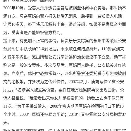
2006年10月，受害人乐乐遭受强暴后被拐至休闲中心卖淫，那时她不
满11岁。母亲唐娟向警方报失踪后无消息，后接到一名知情人电话，
守候10多天，终于将乐乐解救出来。很难设想，如果不是家属亲力而
为，受害者是否能够被警方找到。
接下来，有更加不正常的事情。负责乐乐失踪案的永州市零陵区公安
分局刑侦中队长杨军祥到场后，未采取任何措施离开，110警察到来
才将乐乐救出。派出所和公安分局对逼迫幼女卖淫不予立案，杨军祥
称这是一般治安案件。多次反复后，唐娟声言跳楼，公安机关才作笔
录。立案后，休闲中心照常营业，派出所警察还委托看守所照顾被刑
拘的老板娘，并多次为之传递信件。2007年2月，唐娟写信至省公安
厅后，6名涉案人被立案侦查。案件在地方检察院再次出现曲折，公
诉人甚至说：“我没看出来你女儿是被强迫的，她看上去也不像只有
11岁。”为了更换公诉人，2008年雪灾期间唐娟在检察院门口下跪18
个小时。2008年唐娟还被暴力阻访；2010年又被零陵公安分局拘留37
天。
新闻报道中的这些细节，使人不能不怀疑，警察到底想不想找到失踪