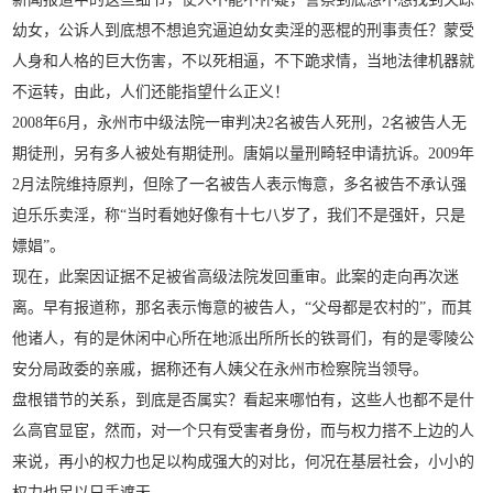
幼女，公诉人到底想不想追究逼迫幼女卖淫的恶棍的刑事责任？蒙受
人身和人格的巨大伤害，不以死相逼，不下跪求情，当地法律机器就
不运转，由此，人们还能指望什么正义！
2008年6月，永州市中级法院一审判决2名被告人死刑，2名被告人无
期徒刑，另有多人被处有期徒刑。唐娟以量刑畸轻申请抗诉。2009年
2月法院维持原判，但除了一名被告人表示悔意，多名被告不承认强
迫乐乐卖淫，称“当时看她好像有十七八岁了，我们不是强奸，只是
嫖娼”。
现在，此案因证据不足被省高级法院发回重审。此案的走向再次迷
离。早有报道称，那名表示悔意的被告人，“父母都是农村的”，而其
他诸人，有的是休闲中心所在地派出所所长的铁哥们，有的是零陵公
安分局政委的亲戚，据称还有人姨父在永州市检察院当领导。
盘根错节的关系，到底是否属实？看起来哪怕有，这些人也都不是什
么高官显宦，然而，对一个只有受害者身份，而与权力搭不上边的人
来说，再小的权力也足以构成强大的对比，何况在基层社会，小小的
权力也足以只手遮天。