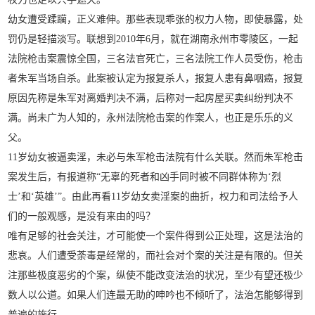
幼女遭受蹂躏，正义难伸。那些表现乖张的权力人物，即使暴露，处
罚仍是轻描淡写。联想到2010年6月，就在湖南永州市零陵区，一起
法院枪击案震惊全国，三名法官死亡，三名法院工作人员受伤，枪击
者朱军当场自杀。此案被认定为报复杀人，报复人患有鼻咽癌，报复
原因先称是朱军对离婚判决不满，后称对一起房屋买卖纠纷判决不
满。尚未广为人知的，永州法院枪击案的作案人，也正是乐乐的义
父。
11岁幼女被逼卖淫，未必与朱军枪击法院有什么关联。然而朱军枪击
案发生后，有报道称“无辜的死者和凶手同时被不同群体称为‘烈
士’和‘英雄’”。由此再看11岁幼女卖淫案的曲折，权力和司法给予人
们的一般观感，是没有来由的吗？
唯有足够的社会关注，才可能使一个案件得到公正处理，这是法治的
悲哀。人们遭受荼毒是经常的，而社会对个案的关注是有限的。但关
注那些极度恶劣的个案，纵使不能改变法治的状况，至少有望还极少
数人以公道。如果人们连最无助的呻吟也不倾听了，法治怎能够得到
普遍的施行。