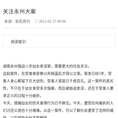
关注永州大案
来源：新民周刊
2012-02-27 00:00
阅读提示：
湖南永州强迫11岁幼女卖淫案，需要更大的社会关注。
这起案件，在受害者家眷以死相逼后才得以立案。案发已经5年，受
害人身心都留下巨大创伤，受害人家庭已千疮百孔。这一案件的恶劣
性，不只在于幼女身受多次强暴，而后被胁迫卖淫，还在于受害人要
求正义的过程十分曲折。
今天，猎捕幼女的伤天害理行为已不鲜见。今天，遭受任何摧折的人
们讨还公道也十分艰难。从这一案件，可以了解社会遭受了怎样的威
胁，以及威胁为何不能解除。