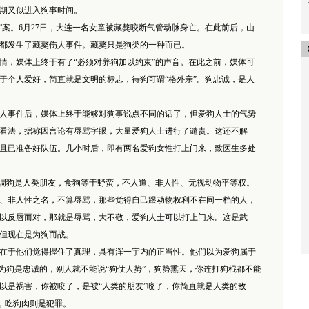
期又似进入狗事时间。
案。6月27日，大连一名女童被藏獒咬断气管动脉身亡。在此前后，山
都发生了藏獒伤人事件。藏獒只是狗类的一种而已。
，媒体上终于有了“必须对养狗加以约束”的声音。在此之前，媒体可
于个人爱好，简直就是文明的标志，待狗可谓“格外亲”。狗忠诚，是人
事件后，媒体上终于能够对狗事说点不同的话了，但爱狗人士的气势
看法，据称因言论有辱骂字眼，大量爱狗人士进行了谴责。这还不解
且已准备好队伍。几小时后，即有两名爱狗女性打上门来，致医生多处
调狗是人类朋友，食狗等于野蛮，不人道、非人性、无视动物平等权。
、非人性之名，不算辱骂，那些觉得自己跟动物权利不在同一档的人，
以反唇而对，那就是辱骂，大不敬，爱狗人士可以打上门来。这是武
但现在是为狗而战。
于他们觉得握住了真理，具有浑一宇内的正当性。他们以为爱狗属于
为狗是忠诚的，别人就不能说“狗仗人势”，狗势熏天，你连打狗棍都不能
以是祸害，你被咬了，是被“人类的朋友”咬了，你简直就是人类的敌
除，吃狗肉则是犯罪。