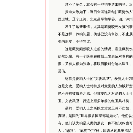
过不了多久，就会有一些狗事造出响动。近
报道大致如下，近日全国连发6起“藏獒伤人”
西运城、辽宁庄河、北京昌平和平谷、四川泸州
发生了这些事情，尤其是藏獒咬死女孩的事情
不是这样，养狗问题，仿佛已没有争议，不止属
类的朋友，不得异议。
这是藏獒频频咬人之前的情况。发生藏獒伤人
仍然炽盛。有一个医生在微博上发表反对养狗的
恨，又有人预为张扬，将以硫酸对付这名医生，
受伤。
这算是爱狗人士的“文攻武卫”。爱狗人士强
这是文攻。爱狗人士对持反对意见的人加以野蛮
也不许有被侮辱之感。但谁要以为对爱狗人士可
卫。文攻武卫，行迹上跟多年前的红卫兵相类，
是的，爱狗人士之所以文攻武卫莫不自如，在
真理，是因为“世界很多国家都是如此”。他们认
有。他们认为狗是人类的朋友，你不能说狗也可
人，“恶狗”、“疯狗”的字样，应该从词典里清