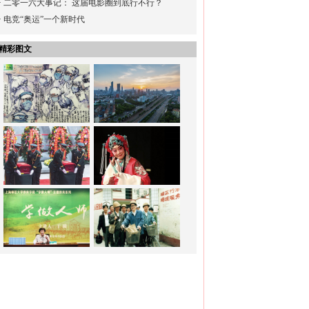
·
二零一六大事记： 这届电影圈到底行不行？
·
电竞“奥运”一个新时代
精彩图文