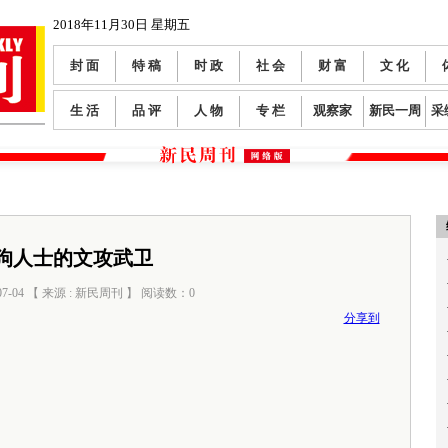
2018年11月30日 星期五
封 面
特 稿
时 政
社 会
财 富
文 化
生 活
品 评
人 物
专 栏
观察家
新民一周
采
狗人士的文攻武卫
07-04 【 来源 : 新民周刊 】 阅读数：
0
分享到