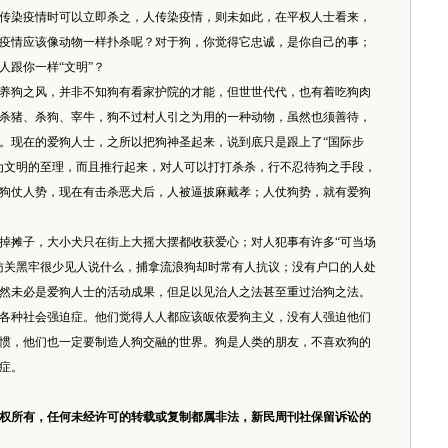
染疫情时可以立即杀之，人传染疫情，则未如此，在平权人士看来，
疫情应该像动物一样扑杀呢？对于狗，你觉得它忠诚，是你自己的事；
人跟你一样“文明”？
狗之风，并非不知狗有看家护院的才能，但世世代代，也有着吃狗肉
杀猪、杀狗、宰牛，狗不过村人引之为用的一种动物，虽然也须善待，
。现在的爱狗人士，之所以把狗神圣起来，说到底只是跟上了“国际步
为文明的至理，而且推行起来，对人可以打打杀杀，行不忍待狗之手段，
狗仗人势，现在有击杀恶犬后，人被逼披麻戴孝；人仗狗势，就有爱狗
摊子，大小犬只在街上大摇大摆都收获爱心；对人犯事有许多“可当场
访关黑牢很少见人说什么，捕拿流浪狗却时常有人抗议；没有户口的人处
然未必是爱狗人士的活动成果，但足以见治人之法甚至重过治狗之法。
种社会强迫症。他们觉得人人都应该皈依爱狗主义，没有人强迫他们
惯，他们也一定要制造人狗交融的世界。狗是人类的朋友，不喜欢狗的
症。
权所有，任何未经许可的转载或复制都属非法，新民周刊社保留诉讼的