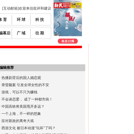
[互动邮箱]欢迎来信批评和建议
体 育
环 球
科 技
编幕后
广 域
往 期
编辑推荐
·
热播剧背后的国人婚恋观
·
章莹颖案 引发全球女性的不安
·
游戏，可以不只为赚钱
·
不会谈恋爱， 成了一种都市病！
·
中国高铁将美国甩开多远？
·
一个上海，不一样的想象
·
应对新政的离奇大戏
·
西游文化 被日本动漫“玩坏”了吗？