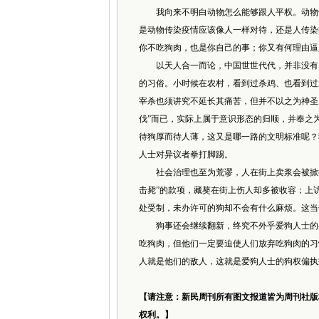
我向来不明白动物怎么能够跟人平权。动物传
是动物传染疫情应该像人一样对待，还是人传染
你不吃狗肉，也是你自己的事；你又有何理由逼
以天人合一而论，中国世世代代，并非没有养
的习俗。小时候在农村，看到过杀鸡、也看到过
宰杀也须讲究不延长其痛苦，但并不以之为神圣
伐”而已，实际上属于意识形态的归顺，并奉之
待狗厚而待人薄，这又是哪一路的文明标准呢？
人士对异议者拳打脚踢。
社会治理也至为荒谬，人在街上卖浆会被掀掉
击毙”的款项，藏獒在街上伤人却多被收容；上
处受制，未办许可的狗却不会有什么麻烦。这当
狗事还会继续翻新，终究不外乎爱狗人士的各
吃狗肉，但他们一定要迫使人们放弃吃狗肉的习
人就是他们的敌人，这就是爱狗人士的狗权偏执
【请注意：新民周刊所有图文报道皆为周刊社版
权利。】