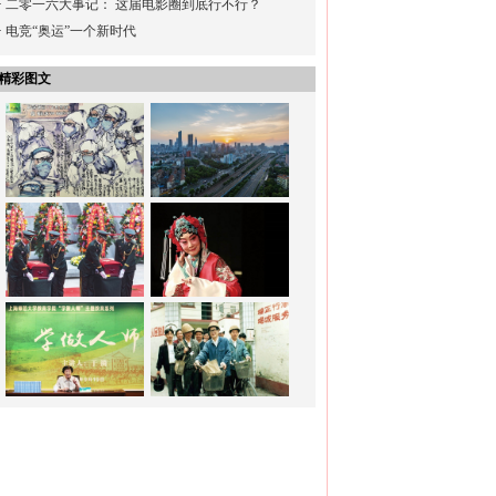
·
二零一六大事记： 这届电影圈到底行不行？
·
电竞“奥运”一个新时代
精彩图文