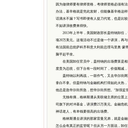
因为做律师要有律师资格，考律师资格必须有法
办法，基辛格就是凭此发财，但能像基辛格这样
话滴水不漏？写书即便有人捉刀代笔，也是比较
不如讲演收费来得快。
2013年上半年，美国财政部长盖特纳卸任，
项20万美元。这项活动不过是做一个讲演，再
有法国前总统萨科齐和意大利前总理马里奥·蒙
脑平起平坐。
在美国卸任官员中，盖特纳的出场费算是相当
度贵为总统，但下台有一段时间了，价值顺减，
盖特纳以利再战，一鼓作气，又去华尔街两家
拿白不拿。但盖特纳与金融机构打得如此火热，
他总是急华尔街所急，想华尔街所想。“加强监
无独有偶，格林斯潘从美联储主席的位置上下
司旗下的对冲基金，讲演费25万美元。金融危机
神话老人，有本钱要很高的出场费。
格林斯潘去讲演的那家雷曼兄弟，就是金融危
怎么会有真正的监管呢？但从另一方面说，卸任