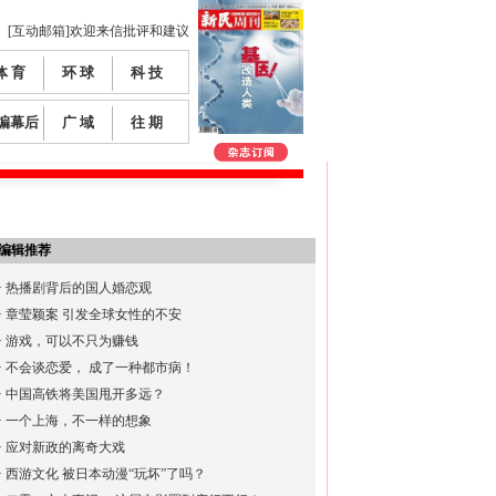
[互动邮箱]欢迎来信批评和建议
体 育
环 球
科 技
编幕后
广 域
往 期
编辑推荐
·
热播剧背后的国人婚恋观
·
章莹颖案 引发全球女性的不安
·
游戏，可以不只为赚钱
·
不会谈恋爱， 成了一种都市病！
·
中国高铁将美国甩开多远？
·
一个上海，不一样的想象
·
应对新政的离奇大戏
·
西游文化 被日本动漫“玩坏”了吗？