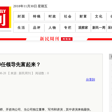
2018年11月30日 星期五
封 面
特 稿
时 政
社 会
财 富
文 化
生 活
品 评
人 物
专 栏
观察家
新民一周
采
卸任领导先富起来？
08-28 【 来源 : 新民周刊 】 阅读数：
0
分享到
、开咨询公司、当公司独立董事、写书和讲演，其中讲演来钱最快。