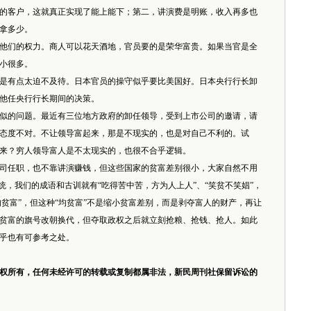
的客户，这就真正实现了能上能下；第二，讲演费是明账，收入再多也
拿多少。
们的权力。商人可以花天酒地，官员要的是荣华富贵。如果当官是全
小很多。
有点太迫不及待。日本官员的操守似乎要比美国好。日本央行行长卸
他任央行行长期间的决策。
的问题。最近有三位地方政府的卸任领导，受到上市公司的邀请，请
态度不对。不让领导富起来，那是不现实的，也是对自己不利的。试
来？穷人领导富人是不太现实的，也很不合乎逻辑。
任职，也不靠讲演赚钱，但这些国家的贫富差别很小，大家自然不用
统，我们的成语和古训就有“吃得苦中苦，方为人上人”、“笑贫不笑娼”，
均贫富”，但这种“均贫富”不是缩小贫富差别，而是剥夺富人的财产，再让
贫富的旗号改朝换代，但夺取政权之后就立刻抢粮、抢钱、抢人。如此
乎也有可参考之处。
权所有，任何未经许可的转载或复制都属非法，新民周刊社保留诉讼的