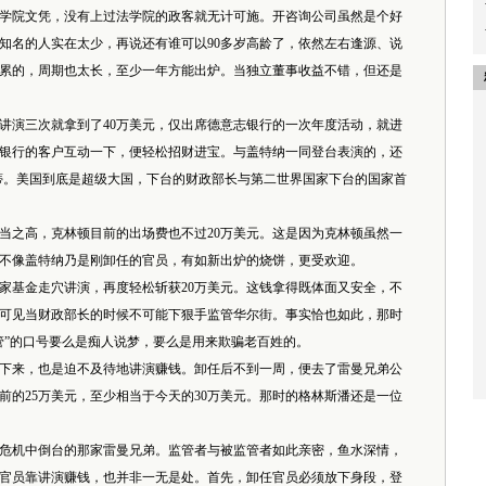
学院文凭，没有上过法学院的政客就无计可施。开咨询公司虽然是个好
知名的人实在太少，再说还有谁可以90多岁高龄了，依然左右逢源、说
累的，周期也太长，至少一年方能出炉。当独立董事收益不错，但还是
讲演三次就拿到了40万美元，仅出席德意志银行的一次年度活动，就进
与银行的客户互动一下，便轻松招财进宝。与盖特纳一同登台表演的，还
蒂。美国到底是超级大国，下台的财政部长与第二世界国家下台的国家首
之高，克林顿目前的出场费也不过20万美元。这是因为克林顿虽然一
不像盖特纳乃是刚卸任的官员，有如新出炉的烧饼，更受欢迎。
基金走穴讲演，再度轻松斩获20万美元。这钱拿得既体面又安全，不
可见当财政部长的时候不可能下狠手监管华尔街。事实恰也如此，那时
管”的口号要么是痴人说梦，要么是用来欺骗老百姓的。
来，也是迫不及待地讲演赚钱。卸任后不到一周，便去了雷曼兄弟公
前的25万美元，至少相当于今天的30万美元。那时的格林斯潘还是一位
机中倒台的那家雷曼兄弟。监管者与被监管者如此亲密，鱼水深情，
官员靠讲演赚钱，也并非一无是处。首先，卸任官员必须放下身段，登