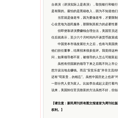
台表演（讲演实际上是表演），取悦银行和银行
是有限的。最怕的是黑箱收入，因为不知道他们
当官就是做老爷，因为要做老爷，才要限制他
心全意地为选民服务，那限制其权力的必要性要
但即便靠讲演费赚钱合理合法，美国官员还是
任后就表示，至少六个月时间内不谈货币政策或
中国资本市场发展壮大之后，也有与美国类似
他们担任董事，结果招来很多批评。我觉得这种
问，如果领导都不富，被领导的人怎么可能富起
虽然有些国家的领导下来之后既不到上市公司
想方设法地去赚钱。而且“安贫乐道”并非主流传
还有“苟富贵，勿相忘”。虽然中国历史上也讲“
一部分穷人变为富人。比如李自成起义是打着均
说来，美国卸任官员致富的方法虽然不好，但似
【请注意：新民周刊所有图文报道皆为周刊社版
权利。】