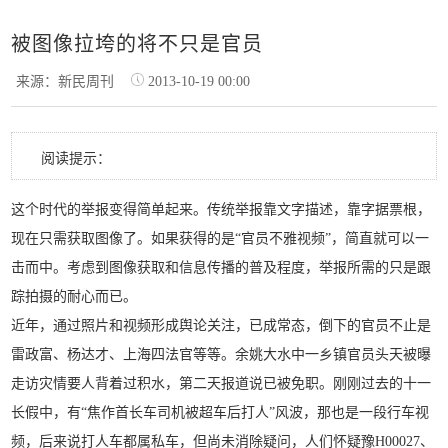
被图像拉垮的将不只是官员
来源：新民周刊
2013-10-19 00:00
阅读提示：
这个时代的举报变得简单起来。传统举报靠文字描述，靠字据票根，
现在只需获取图像了。如果获得的是“官员不雅视频”，简直就可以一
击而中。考虑到图像获取和信息传播的普及程度，举报所需的只是跟
踪拍摄的耐心而已。
近年，通过照片和视频形成舆论关注，已成常态，倒下的官员不止是
雷政富、杨达才、上海四法官等等。余姚大水中一乡镇官员头天被曝
走访灾情要人背着过积水，第二天报道说已被免职。刚刚过去的十一
长假中，有“焦作首长车司机被超车后打人”风波，那也是一段行车视
频，后来说打人车都属私车，但尚未消除疑问，人们怀疑豫H00027、