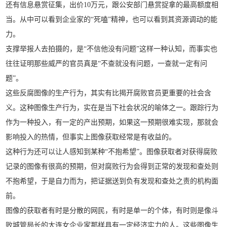
还有信息悬赏征集，出价10万元，跟公安部门悬赏捉拿的最高额度相
当。从中可以看到企业家的“死嗑”精神，也可以看到其资源调动的能
力。
支撑举报人去拍摄的，是“不信他没有问题”这样一种认知，而事实也
往往证明那些威严的官员真是“不查就没有问题，一查就一定有问
题”。
这些反腐图像的生产行为，其实有比揭开腐败官员更重要的社会含
义。这种图像生产行为，实在是当下社会状况的喻体之一。跟踪行为
作为一种投入，有一定的产出预期，如果这一预期很难实现，那就会
影响投入的热情，但事实上图像获取经常是有收益的。
这种行为还可以让人感知到某种“不抱希望”。图像获取者对获得腐败
记录的图像有很高的预期，但对腐败行为会得到正常的发现和查处则
不抱希望，于是自力而为，把证据送到负有发现和查处之责的机构面
前。
图像的获取者有时是分散的网民，有时是单一的个体，有时则是像斗
败城管局长的大连女企业家那样具有一定经济实力的人。这些图像生