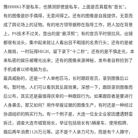
豫H00061不是私车，也猜测即使是私车，上面是否真载有“首长”。
有的图像是妙手偶得，无意间得之。还有的图像是自我提供，无意而
成了舆论场上的证物。有的地方领导据称在指导工作，把人加在背景
上，PS技术不过关，登出的是“悬浮照”；有的官员平时很拉风，出镜
都很有派头，集中起来就让人看出目不暇接的名贵行头；还有的是被
人做局，一时玩得HIGH，留下录下“十二秒”；还有的是不慎走光，本
来私密的娱乐被曝光出来；还有的图像来源神秘，发布者自称捡到了
手机或者以修电脑为业。
最具威胁的，还是一个人单枪匹马，长时跟踪官员，录到图像后公
布。暂时地，人们可以看到其反腐效果。深想一下，跟踪录到图像而
后公布，其实还是最值得庆幸的一种跟踪行为。如果跟踪者是要进行
人身袭击，那又如何？用作举报证据的图像生产，有时还是一种经过
协调组织的购买行为。有一个例子是，大连一位女企业家因遭遇野蛮
拆迁，调查大连市城管局长，举证包括局长有5辆豪车、使用假牌、
婚后两年消费1126万元等。这不是个人亲力可为，而是有个人蹲守，