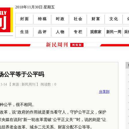
2018年11月30日 星期五
封 面
特 稿
时 政
社 会
财 富
文 化
生 活
品 评
人 物
专 栏
观察家
新民一周
采
场公平等于公平吗
11-14 【 来源 : 新民周刊 】 阅读数：
0
分享到
种公平，很不相同。
革，说“政府的作用就是要当看守人，守护公平正义，保护
央媒在说到“新一轮改革需破‘公平正义关’”时，说的则是“让
包括养老金改革、城乡二元关系、财富分配不公等等。