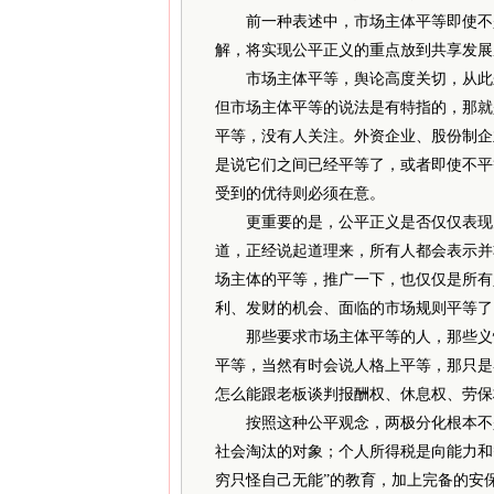
前一种表述中，市场主体平等即使不是
解，将实现公平正义的重点放到共享发展
市场主体平等，舆论高度关切，从此来
但市场主体平等的说法是有特指的，那就
平等，没有人关注。外资企业、股份制企
是说它们之间已经平等了，或者即使不平
受到的优待则必须在意。
更重要的是，公平正义是否仅仅表现为
道，正经说起道理来，所有人都会表示并
场主体的平等，推广一下，也仅仅是所有
利、发财的机会、面临的市场规则平等了
那些要求市场主体平等的人，那些义愤
平等，当然有时会说人格上平等，那只是
怎么能跟老板谈判报酬权、休息权、劳保
按照这种公平观念，两极分化根本不是
社会淘汰的对象；个人所得税是向能力和
穷只怪自己无能”的教育，加上完备的安