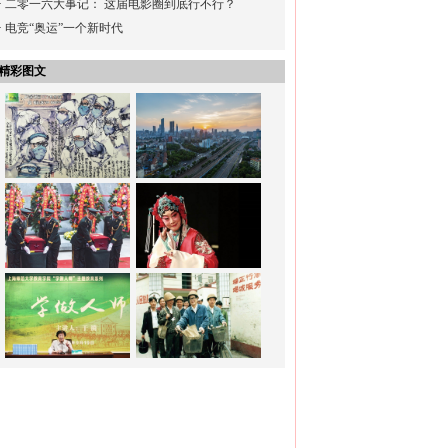
·
二零一六大事记： 这届电影圈到底行不行？
·
电竞“奥运”一个新时代
精彩图文