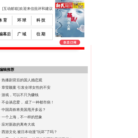
[互动邮箱]欢迎来信批评和建议
体 育
环 球
科 技
编幕后
广 域
往 期
编辑推荐
·
热播剧背后的国人婚恋观
·
章莹颖案 引发全球女性的不安
·
游戏，可以不只为赚钱
·
不会谈恋爱， 成了一种都市病！
·
中国高铁将美国甩开多远？
·
一个上海，不一样的想象
·
应对新政的离奇大戏
·
西游文化 被日本动漫“玩坏”了吗？