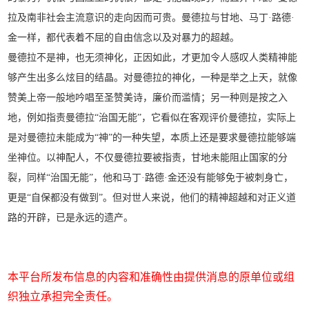
拉及南非社会主流意识的走向因而可贵。曼德拉与甘地、马丁·路德·
金一样，都代表着不屈的自由信念以及对暴力的超越。
曼德拉不是神，也无须神化，正因如此，才更加令人感叹人类精神能
够产生出多么炫目的结晶。对曼德拉的神化，一种是举之上天，就像
赞美上帝一般地吟唱至圣赞美诗，廉价而滥情；另一种则是按之入
地，例如指责曼德拉“治国无能”，它看似在客观评价曼德拉，实际上
是对曼德拉未能成为“神”的一种失望，本质上还是要求曼德拉能够端
坐神位。以神配人，不仅曼德拉要被指责，甘地未能阻止国家的分
裂，同样“治国无能”，他和马丁·路德·金还没有能够免于被刺身亡，
更是“自保都没有做到”。但对世人来说，他们的精神超越和对正义道
路的开辟，已是永远的遗产。
本平台所发布信息的内容和准确性由提供消息的原单位或组
织独立承担完全责任。