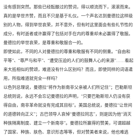
没有感到突然。那些已经酝酿过的赞词，得以顺流而下，滚滚而来。
真的是举世齐赞，而且不只是基于礼仪。一个声名达到曼德拉这样级
别的人物，得到举世哀荣，并不意外，但有时这里面会有些礼节性的
成分，有时逝者或许赢得了包括对手在内的尊重却未必赢得了敬服。
曼德拉的举世哀荣，是尊重和敬服合一的。
即使如此，不同的人对曼德拉的尊重和敬服有不同的侧重。“自由和
平等”、“尊严与和平”、“遭受压迫的人们的鼓舞人心的来源”……看起
来大抵相似的赞颂，难道没有什么区别吗？而且，即使同样的词语遣
用，所指难道就完全一样吗？
以色列总理说，曼德拉“将作为新南非父亲被人们所记住”；巴勒斯坦
总统则说，永远不会忘记曼德拉的声明，“只要巴勒斯坦人仍没有获
得自由，南非革命就没有完成其目标”。美国总统说，曼德拉“让世间
的道德转向正义”；古巴领导人哀悼“曼德拉同志”，则是因为他“消灭
种族隔离制度、建立一个新南非”。曼德拉所赢得的赞美，可谓超越
了国家、种族、肤色、意识形态等等，但对赞美者来说，他也难逃