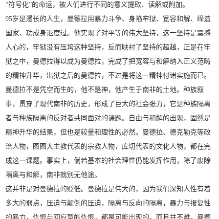
“符号化”的命运，被人们进行不同的意义提取、读解或附加。
95岁是漫长的人生，曼德拉用暴力斗争、身陷牢狱、宽容和解、缔造
国家、功成身退度过。他实现了对平等的伟大坚持，这一坚持是震撼
人心的，牢狱没有压垮这种坚持，反而映衬了坚持的超越，正是在牢
狱之中，曼德拉得以成为曼德拉，完成了把宽容与和解纳入正义范畴
的精神升华，出狱之后的曼德拉，不过是将这一精神付诸实施而已。
曼德拉不是凭空而生的，他不是神，他产生于南非的土地。种族叙
事，贯穿了现代南非的历史，形成了巨大的社会张力，它是种族隔离
者与种族隔离的反对者共同面对的课题。自由与和解的出现，固然是
精神升华的结果，但也是较量和理性的必然。曼德拉、德克勒克等政
治人物，图图大主教代表的宗教人物，库切代表的文化人物，都在完
成这一课题。事实上，倘若基本的社会理性仍能发挥作用，除了废除
隔离与和解，南非就别无他途。
这并非是对曼德拉的贬低。曼德拉是伟大的，因为我们深知人性有着
多大的弱点，压迫与颠倒的压迫，隔离与反向的隔离，暴力与报复性
的暴力，仇恨与回应型的仇恨，都是可能出现的，而且并不难。曼德