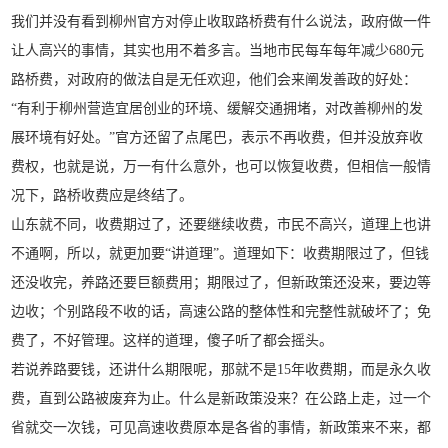
我们并没有看到柳州官方对停止收取路桥费有什么说法，政府做一件
让人高兴的事情，其实也用不着多言。当地市民每车每年减少680元
路桥费，对政府的做法自是无任欢迎，他们会来阐发善政的好处：
“有利于柳州营造宜居创业的环境、缓解交通拥堵，对改善柳州的发
展环境有好处。”官方还留了点尾巴，表示不再收费，但并没放弃收
费权，也就是说，万一有什么意外，也可以恢复收费，但相信一般情
况下，路桥收费应是终结了。
山东就不同，收费期过了，还要继续收费，市民不高兴，道理上也讲
不通啊，所以，就更加要“讲道理”。道理如下：收费期限过了，但钱
还没收完，养路还要巨额费用；期限过了，但新政策还没来，要边等
边收；个别路段不收的话，高速公路的整体性和完整性就破坏了；免
费了，不好管理。这样的道理，傻子听了都会摇头。
若说养路要钱，还讲什么期限呢，那就不是15年收费期，而是永久收
费，直到公路被废弃为止。什么是新政策没来？在公路上走，过一个
省就交一次钱，可见高速收费原本是各省的事情，新政策来不来，都