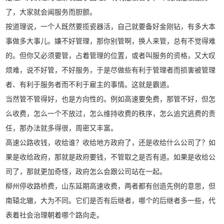
了，大家就会闻服务而胆颤。
按道理说，一个人既然要揽瓷器活，自己就要备好金刚钻，有多大本
事做多大事儿。嫌不好管理，那你别管啊，换人来管，总有不觉得难
的。但你又必须要管，占着管理的位置，或者叫服务的资格，又大叹
烦难，说不好管，不好服务，于是尽做些有利于管理者而损害被管理
者、有利于服务者而不利于雇主的事情。这就是霸道。
当然管不管得好，也是方向性的。例如高速要免费，那管不好，但怎
么收费，怎么一个不放过，怎么维持收费的秩序，怎么追究逃费的责
任，那办法就多得很，周密又丰富。
高速公路收钱，收给谁？收给地方政府了，还是收给什么公司了？如
果是收给政府，那就是政府要钱，不管取之是否有道。如果是收给公
司了，那就更加奇怪，政府怎么会跟公司站在一起。
柳州停收路桥费，山东延期高速收费，两者都有创造先例的意思，但
南辕北辙，大为不同。它们是否有后继者，哪个的后继者多一些，代
表着社会治理朝着哪个路向走。