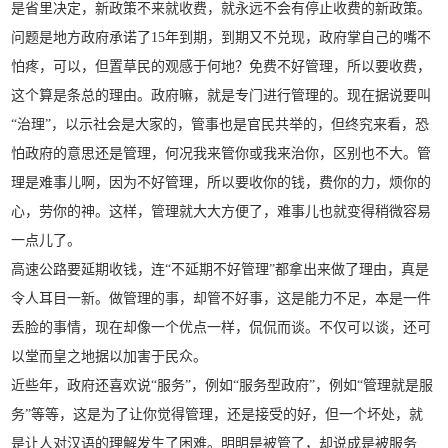
是省里决定，新政策不来就收费，就永远不会有停止收费的新政策。
问题是地方政府承诺了15年到期，到期又不兑现，政府掌自己的嘴不
怕疼，可以，但置草民的观感于何地？免费不好管理，所以要收费，
这个算是条总的理由。政府嘛，就是专门进行管理的。现在据说要叫
“治理”，以示社会是大家的，管事也是官民共举的，但终究来看，恐
怕政府的意思还是管理，何况我来管你或我来治你，区别也不大。管
理是难事儿啊，因为不好管理，所以要收你的钱，费你的力，烦你的
心，劳你的神。这样，管理就大大方便了，难事儿也就变得稍微容易
一点儿了。
高速公路要延期收钱，连“不延期不好管理”都拿出来做了理由，真是
令人耳目一新。做管理的事，却管不好事，这是能力不足，本是一件
丢脸的事情，现在却像一个优点一样，侃侃而谈。不仅可以谈，还可
以堂而皇之地据以加害于民众。
近些年，政府还喜欢说“服务”，例如“服务型政府”，例如“管理就是服
务”等等，这是为了让你觉得管理，还是接受的好，但一个坏处，就
是让人对汉语的理解发生了困难。明明是被管了，却说成是被服务