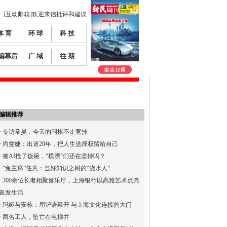
[互动邮箱]欢迎来信批评和建议
体 育
环 球
科 技
编幕后
广 域
往 期
编辑推荐
·
专访常昊：今天的围棋不止竞技
·
尚雯婕：出道20年，把人生选择权留给自己
·
被AI抢了饭碗，“横漂”们还在坚持吗？
·
“兔主席”任意：当好知识之树的“浇水人”
·
300余位长者相聚音乐厅，上海银行以高雅艺术点亮
银发生活
·
玛娅与安栋：用沪语敲开 与上海文化连接的大门
·
两名工人，坠亡在电梯井