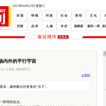
2025年04月23日 星期三
封 面
特 稿
时 政
社 会
财 经
文 化
区情
品 评
人 物
专 栏
观察家
新民一周
采
场内外的平行宇宙
4-22 【 来源 : 新民周刊 】
阅读数：
361
分享到
复杂，建构舞台外更多的“当下”。
一阶段的起点。