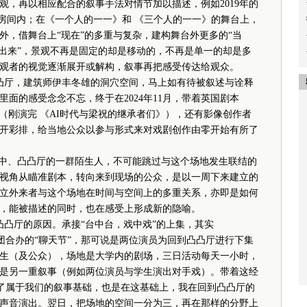
再以相应配合的叙事手法对情节加以描述，例如2019年的
一间酒店房间内；在《一个人的一一》和 《三个人的一一》的舞台上，
外，借舞台上“现在”的多重与复杂，建构舞台外更多的“当
露出来”，景观不再是固定的却是移动的，不再是单一的却是多
观者的视觉逐渐展开或解构，叙事再把感受传达给观众。
凸厅，建筑师伊丰冬雄的洞穴空间，马上如有待被叙述与诠释
面的感受念念不忘，终于在2024年11月，带着英国剧本
欣、王宏元（刚演完 《AI时代与梁祝的继承者们》），还有影像创作者
开彩排，给当地公众以参与形式来对戏剧创作由零开始有所了
中、凸凸厅的一群陌生人，不可能跳过与这个场地发生联结的
视角从瞄准剧本，转向来到现场的公众，是以一周下来建立的
立外来者与这个场地在时间与空间上的多重关系，亦即是如何
，能被描述的同时，也在感受上形成新的隐喻。
凸凸厅的原因。承接“台中台，戏中戏”的上集，其实
港大学与剧团合办的“聊天节”，那可说是两位演员为回到凸凸厅进行下集
生（及公众），场地是大学内的剧场，三日活动每天一小时，
是另一重叙事（例如两位演员与学生演出对手戏）。带着这经
ons便有了属于我们的叙事基础，也是在这基础上，我在回到凸凸厅的
声音演出。翌日，把场地的空间一分为三，再在那样的分野上