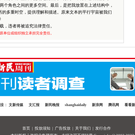
两个角色之间的更多空间。最后，是把我放置在上述结构中，
经历的多重时空，提供理解和描述。原来文本的平行宇宙被我们
华
载，违者将被追究法律责任。
原单位或组织独立承担完全责任。
链接：
文新传媒
文汇报
新民晚报
shanghaidaily
新浪网
腾讯网
看看
首页
|
投放须知
|
广告投放
|
关于我们
|
发行合作