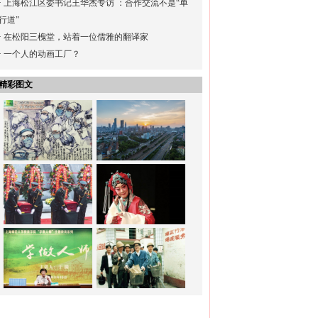
·
上海松江区委书记王华杰专访 ：合作交流不是“单
行道”
·
在松阳三槐堂，站着一位儒雅的翻译家
·
一个人的动画工厂？
精彩图文