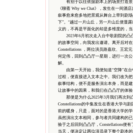
有别于以往依据剧本上的场景打造景观，
《聊斋 Why we Chat》，发生在
叙事愈来愈多地把景观从舞台上带到剧场
下”。“越过一片山丘，另一片山丘便显
义的，不再是平面化的却是多维度的，当
2023年6月初次走入台中歌剧院的凸
的故事空间，向我发出邀请。离开后对在里
Constellations ，两位演员路嘉
何定伟，回到凸凸厅一星期，进行一次公
解。
由第一天开始，我便知道“空降”在台
过程，便直接进入文本之中。我们改为把
叙事结构，便不是服务演出本身，而是建
让故事中的因果，和我们在凸凸厅的体验
那便是为什么2025年3月我们再次到
Constellations的中集发生在香
前的暖身，只是，面对的是香港大学的学
虽然演出文本相同，参与者共同建构的已
验于之后回到凸凸厅，Constellati
当天，便决定让两位演员录下整个剧本的