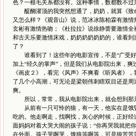
色？一根毛关系都没有。这种事情，数都数不过
醍醐灌顶的我突然想通了，奶奶，就算《致命
又怎么样？《观音山》说，范冰冰陈柏霖有激情
玄彬有激情热吻；《杜拉拉》说徐静蕾要激情全
和古天乐要激情床戏，奶奶奶奶奶奶的，谁看到
了？
谁看到了！这些年的电影宣传，不是“广受好评
加上“经久的掌声”，但是我们从电影院出来，爽
《画皮２》，看完《风声》不爽看《听风者》，
了几个小高潮，可无论是梁朝伟刺瞎双目还是周
爽。
所以，常常，我从电影院出来，就会想到那
从前有一只可怜的狼，有一天，他实在是饿昏
吃的。他走啊走，找啊找，灰心的时候，正好经
面妈妈对着大哭大闹的孩子说：“你再哭我就把你
在外面。孩子哭啊哭，饿狼等啊等，可是狼苦苦