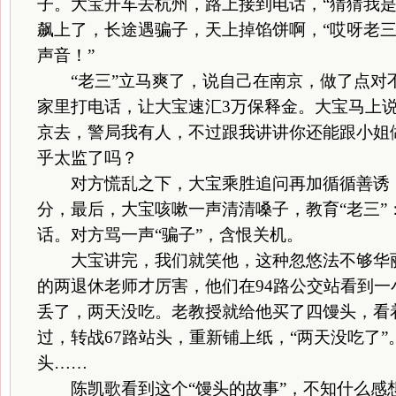
子。大宝开车去杭州，路上接到电话，“猜猜我是
飙上了，长途遇骗子，天上掉馅饼啊，“哎呀老
声音！”
“老三”立马爽了，说自己在南京，做了点对
家里打电话，让大宝速汇3万保释金。大宝马上
京去，警局我有人，不过跟我讲讲你还能跟小姐
乎太监了吗？
对方慌乱之下，大宝乘胜追问再加循循善诱，
分，最后，大宝咳嗽一声清清嗓子，教育“老三”
话。对方骂一声“骗子”，含恨关机。
大宝讲完，我们就笑他，这种忽悠法不够华丽
的两退休老师才厉害，他们在94路公交站看到
丢了，两天没吃。老教授就给他买了四馒头，看
过，转战67路站头，重新铺上纸，“两天没吃了
头……
陈凯歌看到这个“馒头的故事”，不知什么感