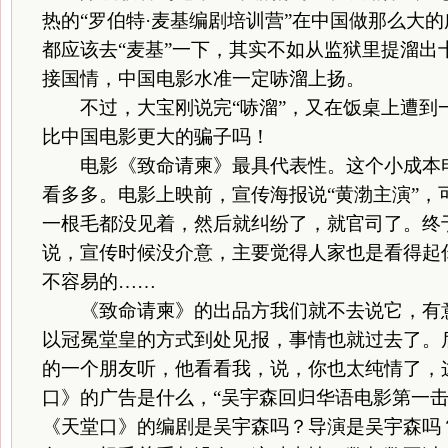
热的“罗伯特·麦基编剧培训营”在中国做那么大
都应该去“麦基”一下，其实不如从监狱里提溜出
接国情，中国电影水准一定哧溜上扬。
不过，大宝刚说完“哧溜”，又在饭桌上遭到
比中国电影更大的骗子吗！
电影《致命请柬》最具代表性。这个小成本电
看多多。电影上映前，宣传海报说“黄渤主演”，
一根毛都没见着，然后就纠纷了，就官司了。终于
说，宣传时候没介意，主要觉得人家也是看得起
不容易的……
《致命请柬》的出品方我们就不去说它，有意
以冠冕堂皇的方式到处见报，事情也就过去了。
的一个朋友听，他看看我，说，你也太纯情了，
口》的广告是什么，“吴宇森回归华语电影第一击
《天堂口》的编剧是吴宇森吗？导演是吴宇森吗