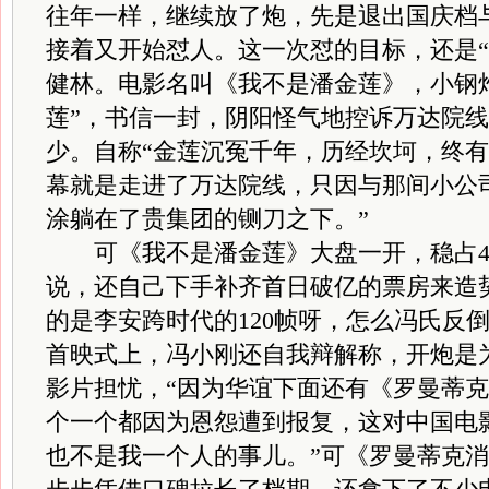
往年一样，继续放了炮，先是退出国庆档
接着又开始怼人。这一次怼的目标，还是“
健林。电影名叫《我不是潘金莲》，小钢
莲”，书信一封，阴阳怪气地控诉万达院
少。自称“金莲沉冤千年，历经坎坷，终
幕就是走进了万达院线，只因与那间小公
涂躺在了贵集团的铡刀之下。”
可《我不是潘金莲》大盘一开，稳占4
说，还自己下手补齐首日破亿的票房来造
的是李安跨时代的120帧呀，怎么冯氏反
首映式上，冯小刚还自我辩解称，开炮是
影片担忧，“因为华谊下面还有《罗曼蒂
个一个都因为恩怨遭到报复，这对中国电
也不是我一个人的事儿。”可《罗曼蒂克