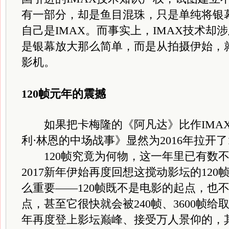
有一部分，却是鱼目混珠，只是单纯将银
自己是IMAX。而事实上，IMAX技术却
是银幕放大那么简单，而是从拍摄伊始，就
影机。
120帧元年的震撼
如果把卡梅隆的《阿凡达》比作IMAX
利·林恩的中场战事》显然为2016年拉开了
120帧究竟为何物，这一年里已有数不
2017新年伊始再度回想这搅动影坛的12
么重要——120帧既不是电影的起点，也
点，甚至它很快就会被240帧、3600帧给取
年再度登上影坛巅峰、接受万人景仰的，其