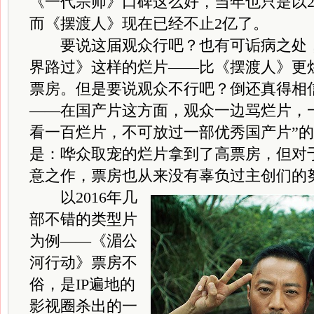
《一代宗师》口碑这么好，当年也只是以
而《摆渡人》现在已经不止2亿了。
要说这届观众行吧？也有可诟病之处，
界路过》这样的烂片——比《摆渡人》更
票房。但是要说观众不行吧？倒还真得相
——在国产片这方面，观众一边骂烂片，
看一百烂片，不可放过一部优秀国产片”
是：哗众取宠的烂片拿到了高票房，但对
意之作，票房也从来没有辜负过主创们的
以2016年几
部不错的类型片
为例——《湄公
河行动》票房不
俗，是IP遍地的
影视圈杀出的一