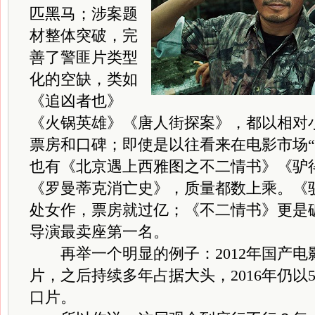
匹黑马；涉案题
材整体突破，完
善了警匪片类型
化的空缺，类如
《追凶者也》
《火锅英雄》《唐人街探案》，都以相对
票房和口碑；即使是以往看来在电影市场“
也有《北京遇上西雅图之不二情书》《驴
《罗曼蒂克消亡史》，质量都数上乘。《
处女作，票房就过亿；《不二情书》更是破
导演最卖座第一名。
再举一个明显的例子：2012年国产电
片，之后持续多年占据大头，2016年仍以5
口片。