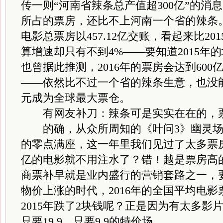
传一则“河南省辣条总产值超300亿”的消
所占的票房，还比不上河南一个省的辣条。
电影总票房以457.12亿交账，看起来比2
算增速却只有不到4%——要知道2015年
也曾据此推测，2016年的票房会达到60
——依然比不过一个省的辣条生意，也没能超
元成为全球最大票仓。
有网友补刀：辣条可是实实在在的，票
的确，从众所周知的《叶问3》幽灵场
的零点满座，这一年里我们见过了太多票
亿的电影就不用注水了？错！越是票房高
商票补早就是业内盛行的营销套路之一，
物价上涨的时代，2016年的全国平均电影
2015年跌了2块钱呢？正是因为有太多影片
只要19.9、只要9.9的特价场。