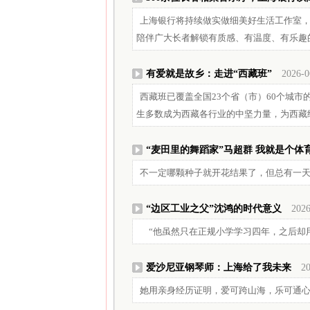
上海银行将持续做实做细美好生活工作室
陪伴广大长者解锁有质感、有温度、有乐趣的
有爱就是故乡：走进“西藏班”
2026-0
西藏班已覆盖全国23个省（市）60个城市
生多数成为西藏各行业的中坚力量，为西藏
“麦田里的舞蹈家”马超群 我就是个体
不一定哪颗种子就开花结果了，但总有一
“边区工业之父”沈鸿的时代意义
2026
“他虽然只在正规小学学习四年，之后却
爱沙尼亚钢琴师：上海给了我未来
20
她用亲身经历证明，爱可跨山海，乐可通