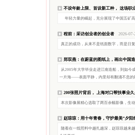
不设年龄上限、首设新工种， 这场职
年轻力量的崛起，充分展现了中国五矿高
程前：采访创业者的创业者
2026-07-
真正的成功，从来不是纸面数字，而是日
郑双燕：在蔚蓝的图纸上，画出中国
从2005年大学毕业走进江南造船，到如
一片海——表面平静，内里却有翻涌不息的
200张照片背后， 上海对口帮扶事业
本次影像展精心选取了两百余幅影像，生
赵琼琼：用十年青春，守护最美“夕阳
随着在一线照料中越扎越深，赵琼琼越来