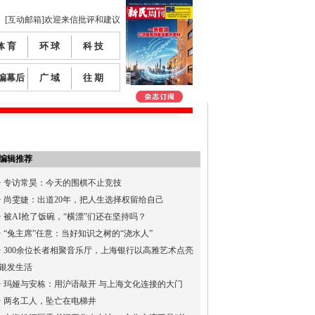
[互动邮箱]欢迎来信批评和建议
体 育
环 球
科 技
编幕后
广 域
往 期
编辑推荐
·
专访常昊：今天的围棋不止竞技
·
尚雯婕：出道20年，把人生选择权留给自己
·
被AI抢了饭碗，“横漂”们还在坚持吗？
·
“兔主席”任意：当好知识之树的“浇水人”
·
300余位长者相聚音乐厅，上海银行以高雅艺术点亮
银发生活
·
玛娅与安栋：用沪语敲开 与上海文化连接的大门
·
两名工人，坠亡在电梯井