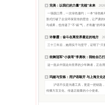
完美：以我们的力量“充植”未来
2026
一场脱口秀，一次绿色邀约；一本“绿色账
形式打破了企业环保宣传的壁垒，让严肃的E
与成果，也传递了“不‘碳’气，才有趣”的环
许黎霞：奋斗在离世界最近的地方
20
三十三年后，她用实干与坚守，证明了“只
街舞冠军“小孩哥”李勇秋：我给自己打
这一批从中国走向世界的少年舞者，正在
玛娅与安栋：用沪语敲开 与上海文化
沪语不仅是沟通工具，更是一把钥匙，开
传播方言文化、传递正能量的小小使者。