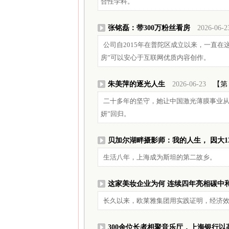
合性学科。
张铭磊：带300万粉丝看房
2026-06-2
公司自2015年在普陀区成立以来，一直
房”可以安心于互联网优质内容创作。
朱美萍的逐光人生
2026-06-23
【第 
二十多年的坚守，她让中国激光薄膜事业从
妍”回归。
贝加尔湖畔摄影师：我的人生， 因大1
生活八年，上海成为斯坦的第二故乡。
这家美妆企业为何 连续四年亮相碳中
长久以来，欧莱雅集团用实践证明，经济
300余位长者相聚音乐厅，上海银行