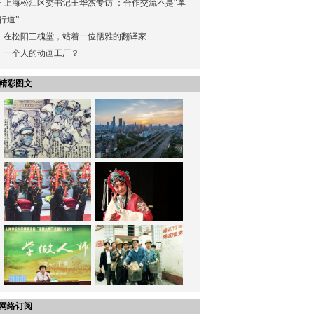
·
上海松江区委书记王华杰专访 ：合作交流不是“单
行道”
·
在松阳三槐堂，站着一位儒雅的翻译家
·
一个人的动画工厂？
精彩图文
网络订阅