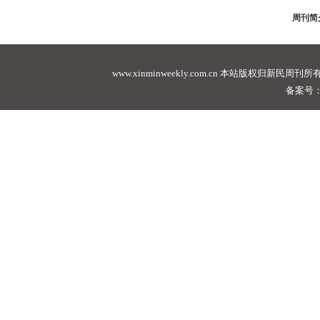
周刊简
www.xinminweekly.com.cn
本站版权归新民周刊所有，未经许可不
备案号：沪