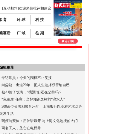
[互动邮箱]欢迎来信批评和建议
体 育
环 球
科 技
编幕后
广 域
往 期
编辑推荐
·
专访常昊：今天的围棋不止竞技
·
尚雯婕：出道20年，把人生选择权留给自己
·
被AI抢了饭碗，“横漂”们还在坚持吗？
·
“兔主席”任意：当好知识之树的“浇水人”
·
300余位长者相聚音乐厅，上海银行以高雅艺术点亮
银发生活
·
玛娅与安栋：用沪语敲开 与上海文化连接的大门
·
两名工人，坠亡在电梯井