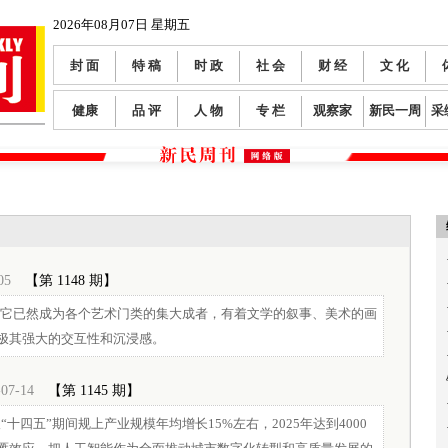
2026年08月07日 星期五
封 面
特 稿
时 政
社 会
财 经
文 化
健康
品 评
人 物
专 栏
观察家
新民一周
采
05
【第 1148 期】
实它已然成为各个艺术门类的集大成者，有着文学的叙事、美术的画
极其强大的交互性和沉浸感。
-07-14
【第 1145 期】
四五”期间规上产业规模年均增长15%左右，2025年达到4000