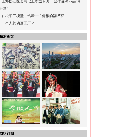
·
上海松江区委书记王华杰专访 ：合作交流不是“单
行道”
·
在松阳三槐堂，站着一位儒雅的翻译家
·
一个人的动画工厂？
精彩图文
网络订阅