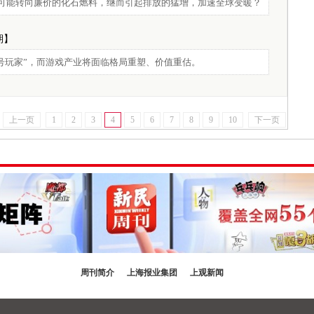
可能转向廉价的化石燃料，继而引起排放的猛增，加速全球变暖？
 期】
号玩家”，而游戏产业将面临格局重塑、价值重估。
上一页
1
2
3
4
5
6
7
8
9
10
下一页
周刊简介
上海报业集团
上观新闻