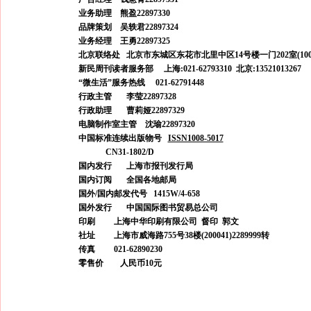
业务助理 熊盈22897330
品牌策划 吴轶君22897324
业务经理 王勇22897325
北京联络处 北京市东城区东花市北里中区14号楼一门202室(100062)0
新民周刊读者服务部 上海:021-62793310 北京:13521013267
“微生活”服务热线 021-62791448
行政主管 李莹22897328
行政助理 曹莉娅22897329
电脑制作室主管 沈瑜22897320
中国标准连续出版物号
ISSN1008-5017
CN31-1802/D
国内发行 上海市报刊发行局
国内订阅 全国各地邮局
国外/国内邮发代号 1415W/4-658
国外发行 中国国际图书贸易总公司
印刷 上海中华印刷有限公司 督印 郭文
社址 上海市威海路755号38楼(200041)2289999转
传真 021-62890230
零售价 人民币10元