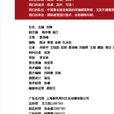
我们的追求：权威、及时、可读！
我们的队伍：中国著名报业集团的采编精英阵容，无坚不摧蓄
我们的表达：国际超宽流行版式，全彩精致印刷。
社长、主编 刘琳
副主编 钱亦蕉 杨江
主笔 姜浩峰
编辑 陈冰 黄祺 金姬 孔冰欣
记者 何映宇 王悦阳 应琛 姜浩峰 刘朝晖 王煜 阙政 周
特约记者 张英
审校 李京林
责任美编 张坚军
美术编辑 乐业
图片编辑 刘绮黎 沈琳
插图设计 崔泓
美术助理 孙睿
融媒体运营 易阳天
广告总代理 上海新民周刊文化传播有限公司
总经理 庄力胜22897303
副总经理 吴金盛22897305
广告经理 钱慧菁22897331