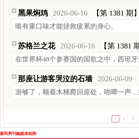
黑果焖鸡
2026-06-16
【第 1381 期
唯有重口味才能拯救疲累的身心。
苏格兰之花
2026-06-16
【第 1381 
在世界杯48个参赛国的国歌之中，西班
那座让游客哭泣的石墙
2026-06-09
游够了，顺着木梯爬回原处，啪唧一声，
1
2
3
新民周刊融媒体矩阵