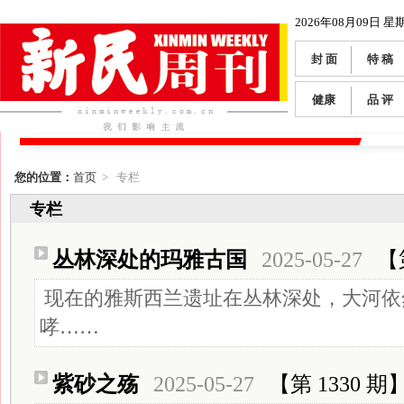
2026年08月09日 星
封 面
特 稿
健康
品 评
您的位置：
首页
> 专栏
专栏
丛林深处的玛雅古国
2025-05-27
【
现在的雅斯西兰遗址在丛林深处，大河依
哮……
紫砂之殇
2025-05-27
【第 1330 期