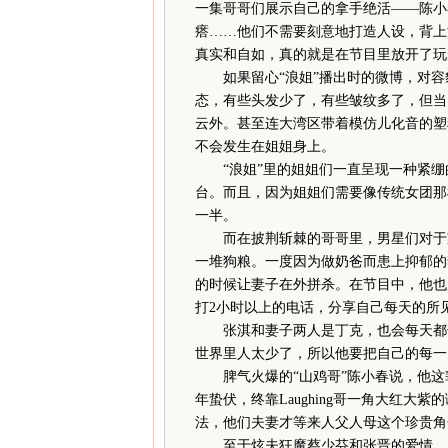
一集哥哥们展示自己的拿手绝活——陈小
瘩……他们不需要刻意地打造人设，背上
真实和自如，真的就是在节目里放开了玩
如果留心“浪姐”播出时的微博，对容貌
态，有些头发少了，有些皱纹多了，但当
云外。甚至连大湾区带着模仿儿化音的塑
不会发生在姐姐身上。
“浪姐”里的姐姐们一直呈现一种紧绷
台。而且，因为姐姐们需要像传统女团那
一半。
而在披荆斩棘的哥哥里，男星们对于家
一堆狗粮。一度因为做奶爸而患上抑郁的
的时候让妻子在外拼杀。在节目中，他也
打2小时以上的电话，分享自己每天的所
张淇和妻子两人是丁克，也会每天都长
世界里人太少了，所以他要把自己的每一
脾气火爆的“山鸡哥”陈小春说，他这
年蛰伏，终靠Laughing哥一角大红大
法，他们夫妻才等来人父人母这个珍贵角
至于炫夫狂魔蔡少芬和张晋的爱情，袁