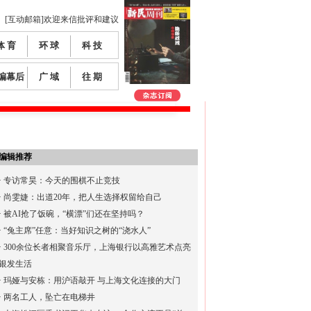
[互动邮箱]欢迎来信批评和建议
体 育
环 球
科 技
编幕后
广 域
往 期
编辑推荐
·
专访常昊：今天的围棋不止竞技
·
尚雯婕：出道20年，把人生选择权留给自己
·
被AI抢了饭碗，“横漂”们还在坚持吗？
·
“兔主席”任意：当好知识之树的“浇水人”
·
300余位长者相聚音乐厅，上海银行以高雅艺术点亮
银发生活
·
玛娅与安栋：用沪语敲开 与上海文化连接的大门
·
两名工人，坠亡在电梯井