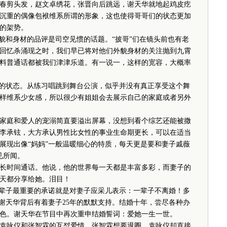
春剪头发，赵文卓绣花，张晋向后跳远，谢天华就地起鸡皮疙
沉重的偶像包袱维系所谓的形象，这也使得哥哥们的状态更加
的架势。
和身材的品评是司空见惯的话题。“披哥”们在镜头前也有老
回忆杀涌现之时，我们早已将对他们外貌身材的关注抛到九霄
料普通话都被我们津津乐道。有一说一，这样的宽容，大概率
的状态。从练习唱跳到舞台公演，似乎并没有真正享受这个舞
样维系少女感，所以很少有姐姐会去展示自己的家庭或者另外
庭和爱人的宠溺简直要溢出屏幕，没想到看个综艺还能被撒
李承铉，大方承认男性比女性的事业生命期更长，可以在适当
展现出像“妈妈”一般温暖细心的特质，每天更是要和妻子戚薇
见所闻。
时间通话。他说，他的世界每一天都是丰富多彩，而妻子的
天都分享给她。泪目！
辈子最重要的承诺就是对妻子应采儿表示：一辈子不离婚！多
紫的谢天华背后有着妻子25年的默默支持。结婚十年，尝尽各种办
色。谢天华在节目中再次重申结婚誓词：爱她一生一世。
咏仪和张智霖的互怼爱情，张智霖想要退圈，袁咏仪却直接