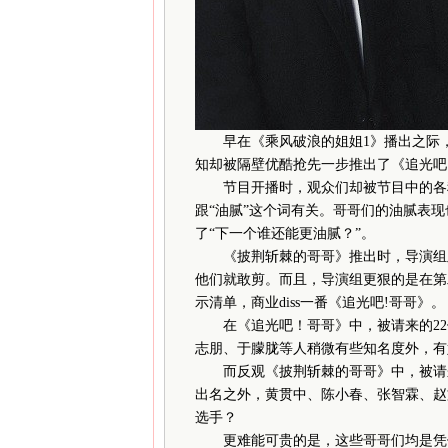
早在《乘风破浪的姐姐1》播出之际，
知却被隔壁优酷抢先一步推出了《追光吧
节目开播时，观众们却被节目中的各种
跟“油腻”这个词有关。哥哥们的油腻表现
了“下一个谁还能更油腻？”。
《披荆斩棘的哥哥》推出时，导演组及
他们就敢剪。而且，导演组更狠的是在第
示清单，商业diss一番《追光吧!哥哥》。
在《追光吧！哥哥》中，被请来的22
志朋、于朦胧等人稍微有些知名度外，有
而反观《披荆斩棘的哥哥》中，被请来
出名之外，黄贯中、陈小春、张智霖、赵
选手？
更难能可贵的是，这些哥哥们均是凭借