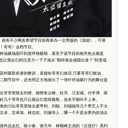
就有不少网友希望节目组再筹办一次男版的《浪姐》，可谁
！哥哥》这档节目。
油腻场面吓到直呼辣眼睛，甚至于该节目的相关热点都是
也让观众们的注意力一下子就从“期待谁会成团出道？”转变成
时吸取前者的教训，直接给哥哥们放话:只要哥哥们敢油，
二期节目中，还光明正大地放出了一张针对油腻行为的舞台提
位哥哥里除去刘维、烧饼朱云峰、杜淳、汪东城、付辛博、陈
好几个哥哥也只让观众们觉得脸熟，连名字都叫不上来。
的33位哥哥里除去麦亨利、刘聪、刘端端等几个男艺人不太
文卓、言承旭、林志炫、刘迦等人，哪一个不是业界内的顶尖
作品走红。陈小春、谢天华、林晓峰主演的《古惑仔》系列