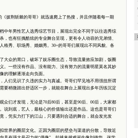
的《披荆斩棘的哥哥》就迅速爬上了热搜，并且伴随着每一期
中年男性艺人选秀综艺节目，展现出完全不同于以往选秀综
杀，也有狂拽酷炫的专业舞台呈现，更有令人动容的兄弟情、
人格秀、职场秀、婚姻秀。30+的哥哥们展现出不同风貌、各
大众的胃口，破坏了娱乐圈生态，导致流量效应加剧，饭圈
义。一些没有作品、没有能力、没有努力的流量明星莫名其妙
像的理解逐渐走向负面。
人们见识了久违的实力与真诚。哥哥们罕见地不用强扭所谓
需要稍微踏出舒适区一步，就能在舞台上展现出多年历练沉淀
们才发现，无论是70后80后，甚至是90后、00后，大家都
。说到底，艺人，最核心的价值输出还是作品。这也是哥哥们
竟，凭实力打下的江山，只要遇到合适的舞台，就会发光发
世界的圈层文化。正因为圈层的壁垒与渠道的分散，导致近
内具有强大号召力的“偶像”，却越来越难诞生像刘德华、张学