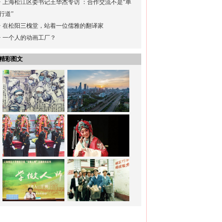
·
上海松江区委书记王华杰专访 ：合作交流不是“单
行道”
·
在松阳三槐堂，站着一位儒雅的翻译家
·
一个人的动画工厂？
精彩图文