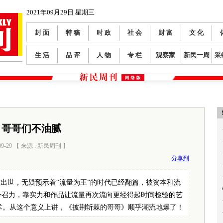
2021年09月29日 星期三
封 面
特 稿
时 政
社 会
财 富
文 化
生 活
品 评
人 物
专 栏
观察家
新民一周
采
哥哥们不油腻
09-29 【 来源 : 新民周刊 】
阅读数：
0
分享到
出世，无疑预示着“流量为王”的时代已经翻篇，被资本和流
号召力，靠实力和作品让流量再次流向更经得起时间检验的艺
术。从这个意义上讲，《披荆斩棘的哥哥》顺乎潮流地爆了！