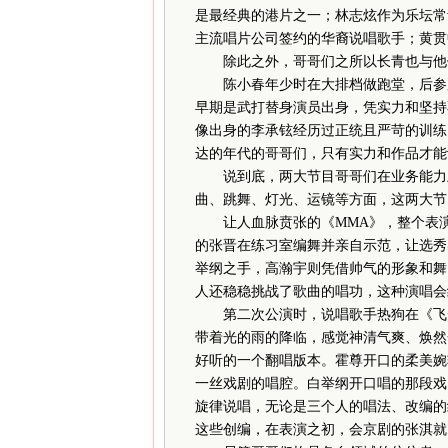
是最经典的港片之一；林志炫作为乐坛常
主流唱片公司签约的华裔说唱歌手；黄贯中
除此之外，哥哥们之所以长青也与他们
陈小春年少时在大排档做跑堂，后参加
早期是武打替身演员出身，凭实力和坚持
像出身的李承铉经历过正统且严苛的训练
达的年代的哥哥们，只有实力和作品才能
说到底，两大节目哥哥们在业务能力上
曲、跳舞、灯光、运镜等方面，这两大节
让人血脉贲张的《MMA》，整个表演
的张晋在练习室编舞并亲自示范，让选秀
举纲之手，高瀚宇则凭借帅气的形象和舞
人还稳稳挑战了歌曲的唱功，这种演唱会
第二次公演时，说唱歌手热狗在《飞云
带着光的雨的降临，感觉神清气爽、焕然
好听的一个翻唱版本。霍尊开口的柔美婉
一丝戏剧的唱腔。白举纲开口唱的那段戏
旋律说唱，无论是三个人的唱法、改编的
这些创编，在表演之初，会京剧的张淇就