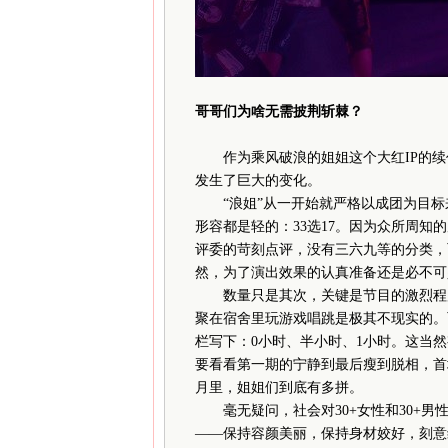
哥哥们为啥
无需披荆斩棘？
作为乘风破浪的姐姐这个大红IP的续
发生了巨大的变化。
“浪姐”从一开始就严格以成团为目标来
形容都是轻的：33选17。因为众所周知
评委的苛刻点评，没有三六九等的分类，而
然，为了演出效果的认真准备还是必不可
数量只是其次，关键是节目的激烈程度
聚在宿舍里玩游戏唱跳是极其不现实的。
栏写下：0小时、半小时、1小时。这当
要看看第一期的宁静到最后瘦到脱相，首
月里，姐姐们到底有多拼。
毫无疑问，社会对30+女性和30+男
——保持容颜美丽，保持身材姣好，刻意