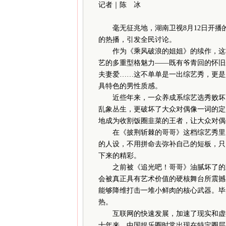
记者｜陈 冰
毫无征兆地，湖南卫视8月12日开播
的热播，引发全民讨论。
作为《乘风破浪的姐姐》的续作，这档
艺的多重型格魅力——既有爷青回的怀旧
夫妻爱……这不单单是一出综艺秀，更是
具特色的男性质感。
近些年来，一众养成系综艺选秀败坏了
乱象丛生，更破坏了大众对偶像一词的定
地成为收割饭圈韭菜的王者，让大众对偶
在《披荆斩棘的哥哥》这档综艺秀里，
的人设，不用拼命去弥补自己的短板，只
下来的精彩。
之前被《追光吧！哥哥》油腻坏了的观众
会被真正具有艺术价值的硬核舞台所震撼
能够降维打击一堆小鲜肉的核心武器。毕
热。
互联网的快速发展，加速了现实和虚拟
十年来，中国娱乐圈时常出现在特定圈层