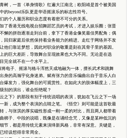
青树，一首《单身情歌》红遍大江南北；欧阳靖是首个被美国
的beyond乐队更是华语摇滚乐的标志性符号。
的个人履历和职业态度有着密不可分的关系。
了香港无线电视台招舞蹈艺员的考试，才进入娱乐圈；张晋
不懈的拼劲逐渐走到台前，拿下了香港金像奖最佳男配角；偶
，回归家庭后依然保持着业务能力的精进。走红于网络并不发
让他们靠近梦想，因此对职业的敬重是刻在其骨子里的基因。
的巨大差距，导致舞台呈现效果也大为不同。无论是在选
目完全就不在一个水平上。
将电子、摇滚与格斗浑然天成地融为一体，擅长武术和跳舞
出身的高瀚宇化身迷弟。赋有张力的音乐编曲出自于音乐人白
台爆发力，强化舞台的可观赏性。在如此大的肢体幅度上，三
级别的演出，谁会拒绝呢？
之下》的那段有别于传统说唱的表演，犹如在飞云之下一场
一新，成为整个表演的点睛之笔。《悟空》则可能是这首歌最
转，与张淇的厚实磁性形成一刚一柔的对比，而且两人都带着
曲梆子、中段的说唱，既像是在诵经念咒，又像是某种低沉的
细节，都是用传统元素来演绎新风格，非常有深意。关键是，
已经设想得非常周全。