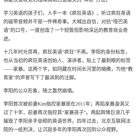
学习英语的孩子们，人手一本《疯狂英语》，听过疯狂英语
的磁带音频并不是一件稀奇事。大喊出自信，对抗“哑巴英
语”的口号，一度创造了一个短暂但影响深远的教育商业奇
迹。
十几年时光荏苒，疯狂英语“疯狂”不再。李阳的身份标签，
也从当初的疯狂英语创始人、演讲者，贴上了最刺眼的标签
——家暴。这两个字，如同藏在时间长河里的暗礁，为他“教
育家”的声誉写下了最讽刺的注脚。
李阳的公众形象，随之轰然崩塌。
李阳首次被前妻Kim指控家暴是在2011年；再陷家暴漩涡又
过了十年，前妻再次指控其“家暴孩子”。两起舆情巨浪几乎
摧毁了李阳亲手垒砌的英语世界。四年过去，北京互联网法
院的一纸判决，让沉寂多年的李阳再次回到公众视野。