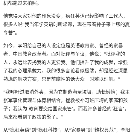
机都跑过来拍照。
他觉得大家对他的印象没变，疯狂英语已经影响了三代人，
很多人说“我当年学英语时听您课，现在带着孙子来上您的夏
令营”。
如今，李阳给自己的人设定位是英语教育家、曾经的家暴
者、中国教育改革者。面对批评与争议，他说：“批评我的
人，永远比表扬我的人更爱我。他们提升了我的成就，增强
了我的心理承载力。我的很多言论看似极端，却是经过深思
熟虑的解决方案，只是前瞻性的话大众一时难以理解。”
“我呼吁过取消外卖，因为它制造海量垃圾，助长懒惰；我主
张军事化管理与体育相结合，拯救被补习班压垮的家庭和孩
子；我认为‘教育要交给国家来管’。而我许多曾经的‘狂言’，
后来都看到了政策的影子。”
从“疯狂英语”到“疯狂科技”，从“家暴男”到“维权典范”，李阳