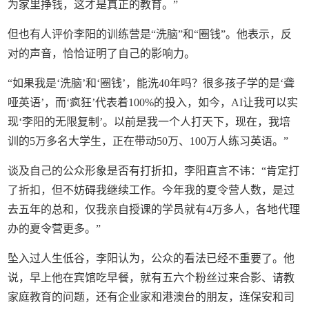
为家里挣钱，这才是真正的教育。”
但也有人评价李阳的训练营是“洗脑”和“圈钱”。他表示，反
对的声音，恰恰证明了自己的影响力。
“如果我是‘洗脑’和‘圈钱’，能洗40年吗？很多孩子学的是‘聋
哑英语’，而‘疯狂’代表着100%的投入，如今，AI让我可以实
现‘李阳的无限复制’。以前是我一个人打天下，现在，我培
训的5万多名大学生，正在带动50万、100万人练习英语。”
谈及自己的公众形象是否有打折扣，李阳直言不讳：“肯定打
了折扣，但不妨碍我继续工作。今年我的夏令营人数，是过
去五年的总和，仅我亲自授课的学员就有4万多人，各地代理
办的夏令营更多。”
坠入过人生低谷，李阳认为，公众的看法已经不重要了。他
说，早上他在宾馆吃早餐，就有五六个粉丝过来合影、请教
家庭教育的问题，还有企业家和港澳台的朋友，连保安和司