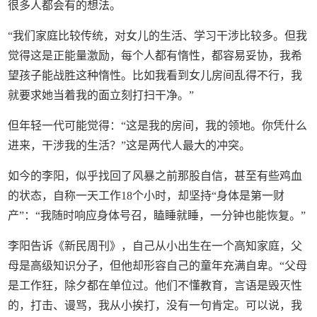
很多人都会有的想法。
“我们家庭比较传统，对女儿的生活、学习干涉比较多。但我
觉得这是正能量激励，每个人都有惰性，都容易妥协，我希
望孩子能战胜这种惰性。比如我看到女儿房间乱得不行，我
就要求她当着我的面立刻打扫干净。”
但年轻一代可能觉得：“这是我的房间，我的领地。你凭什么
进来，干涉我的生活？”这是两代人最大的冲突。
如今的李阳，似乎找回了风暴之前那股自信，甚至有些鸡血
的状态，自称一天工作18个小时，却坚持“身体是第一财
产”：“我随时响应身体号召，瞌睡就睡，一分钟也能恢复。”
李阳告诉《新民周刊》，自己从小出生在一个高知家庭，父
母是高级知识分子，但他却形容自己的童年充满自卑。“父母
是工作狂，除夕都在单位过。他们不懂教育，言语是毁灭性
的，打击、谩骂，我从小挨打，没有一句肯定。可以说，我