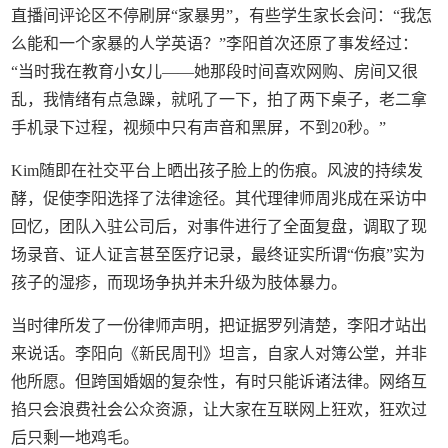
直播间评论区不停刷屏“家暴男”，有些学生家长会问：“我怎
么能和一个家暴的人学英语？”李阳首次还原了事发经过：
“当时我在教育小女儿——她那段时间喜欢网购、房间又很
乱，我情绪有点急躁，就吼了一下，拍了两下桌子，老二拿
手机录下过程，视频中只有声音和黑屏，不到20秒。”
Kim随即在社交平台上晒出孩子脸上的伤痕。风波的持续发
酵，促使李阳选择了法律途径。其代理律师周兆成在采访中
回忆，团队入驻公司后，对事件进行了全面复盘，调取了现
场录音、证人证言甚至医疗记录，最终证实所谓“伤痕”实为
孩子的湿疹，而现场争执并未升级为肢体暴力。
当时律所发了一份律师声明，把证据罗列清楚，李阳才站出
来说话。李阳向《新民周刊》坦言，自家人对簿公堂，并非
他所愿。但跨国婚姻的复杂性，有时只能诉诸法律。网络互
掐只会浪费社会公众资源，让大家在互联网上狂欢，狂欢过
后只剩一地鸡毛。