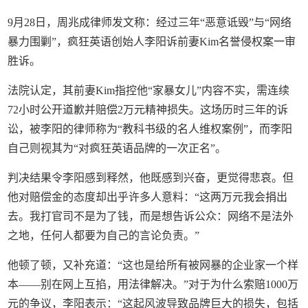
9月28日，周兆成律师发文称：经过三年“恶意诋毁”与“网络
暴力围剿”，疯狂英语创始人李阳诉前妻Kim名誉侵权案一审
胜诉。
法院认定，其前妻Kim指控他“家暴女儿”内容不实，需连续
72小时公开道歉并赔偿2万元精神损失。这场历时三年的诉
讼，被李阳的律师称为“教科书级的名人维权案例”，而李阳
自己则视其为“对疯狂英语品牌的一次正名”。
判决结果令李阳感到释然，他既感到兴奋，更觉得悲哀。但
他对赔偿金的态度却出乎许多人意料：“这两万元我会捐出
去。我打官司不是为了钱，而是想告诉公众：网络不是法外
之地，任何人都要为自己的言论负责。”
他顿了顿，又补充道：“这也是给所有被网暴的企业家一个样
本——别在网上互掐，用法律解决。”对于为什么索赔1000万
元的争议，李阳表示：“这起风波导致品牌巨大的损失，包括