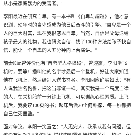
从小是家庭暴力的受害者。”
李阳最近在研究自卑，有一本书叫《自卑与超越》，他才意
识到，幼年时的自卑感成为他日后奋斗的引擎。“自卑是一个
人的巨大财富，现在我很感恩自卑。当然，自信是父母送给
孩子最大的礼物，我也研究自信，找了100种方法给孩子找自
信，能让一个自卑的人五分钟内上台演讲。”
前妻Kim曾评价他有“自恋型人格障碍”，曾透露，李阳坐飞
机时，要等广播叫他的名字才最后一个登机，好让大家知道
他在飞机上，然后给别人送书签名。李阳回应确实如此：“有
人说我沽名钓誉，把这当罪证一样。其实我是一个高度自律
的人，在关机舱前一分钟上飞机，可以训练心理素质。上飞
机后，我要读100页的书；起床后做20个俯卧撑，每一秒都把
自己往死里整。”
面对争议，李阳一笑置之：“人无完人。我承认我有问题，但