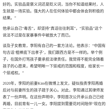
好的。实验品是褒义词还是贬义词，当你不知道结果时，人
生就是一场实验。强大的人在任何体验中都会体会到积极的
结果。”
他承认自己“毒舌”，却坚持“真话往往刺耳”，“实验品”这个
说法不过是在家暴事件中被放大了而已。
谈及子女教育，李阳有自己的一套方法论。他表示：“中国有
句古话‘棍棒底下出孝子’，我们跟西方是不一样的。举个例
子，在国外打骂孩子要承担法律责任。我觉得不能完全随着
孩子的心愿来，希望明晰一下惩戒的范围和程度，给家长一
个惩戒权。”
2020年，李阳的前妻Kim在微博上发文，疑似指责李阳再婚
后对与前妻所生的孩子疏于关心。对此，李阳通过其律师发
表了一份声明。在这份声明中，李阳首次公开承认自己已经
再婚，目前育有一儿一女。李阳提到需要花时间陪伴“现在的