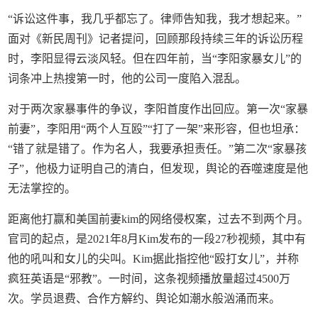
“诉讼这件事，我几乎都忘了。律师告知我，我才想起来。”
面对《新民周刊》记者提问，回顾那段持续三年的诉讼历程
时，李阳显得云淡风轻。但在四年前，当“李阳家暴女儿”的
词条冲上热搜第一时，他的公司一度陷入混乱。
对于两次家暴事件的争议，李阳首度作出回应。第一次“家暴
前妻”，李阳用“两个人互殴”“打了一架”来形容，但也坦承：
“错了就是错了。作为名人，我要承担责任。”第二次“家暴孩
子”，他极力证明自己的清白，但发现，舆论的吞噬速度是他
无法掌控的。
距离他打赢和美国前妻kim的网络侵权案，过去不到两个月。
官司的起点，是2021年8月Kim发布的一段27秒视频，其中有
他的吼叫和女儿的尖叫。Kim据此指控他“殴打女儿”，并称
疯狂英语是“邪教”。一时间，这条视频播放量超过4500万
次。学员退费、合作方解约、舆论如潮水般汹涌而来。