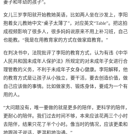
妻子和年幼的孩子”。
女儿三岁李阳就开始教她英语，比如两人坐在沙发上，李阳
抱着女儿教她中文“桌子太薄了”，对应英文“Table”。把这拍
成视频影响了很多人，很多妈妈说原来不用上补习班，自己
也能教。“我是在用教育家的方式在做家庭教育。”
在判决书中，法院批评了李阳的教育方式，认为有违《中华
人民共和国未成年人保护法》所规定的对未成年子女进行合
理管教的义务，不利于未成年子女身心健康。李阳解释，他
的教育方式是让孩子从小独立，要干活，要去创造价值，做
自己应该做的事情。比如做家务、锻炼身体，要成为一个有
用的人。
“大问题没有，唯一要做的就是更多的陪伴，更科学的陪伴，
更耐心的陪伴。我们过去时间不够，本来应该花两三个小时
去陪伴，结果只花了半个小时。像当时的情况，应该更柔和
地跟孩子说话，更温和地沟通。”