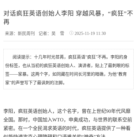
对话疯狂英语创始人李阳 穿越风暴，“疯狂”不
再
来源：新民周刊
记者：吴 雪
2025-11-19 11:30
阅读提示：十几年时光荏苒，疯狂英语“疯狂”不再。李阳的身
份标签，也从当初的疯狂英语创始人、演讲者，贴上了最刺眼的标
签——家暴。这两个字，如同藏在时间长河里的暗礁，为他“教育
家”的声誉写下了最讽刺的注脚。
李阳，疯狂英语创始人，这个名字，曾在上世纪90年代风靡
全国。那时，中国加入WTO，申奥成功，与世界的联系空前
紧密。在一个全民渴求英语的时代，疯狂英语提供了一种看
似能快速攻克心理障碍和口语难关的“神奇”方法。