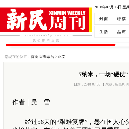
2018年07月05日 星
封 面
特 稿
生 活
品 评
您现在的位置：
首页
采编幕后
>
正文
7纳米，一场“硬仗”
日期：2018-07-05 【 来源 : 新民周刊
作者｜吴 雪
经过56天的“艰难复牌”，悬在国人心头