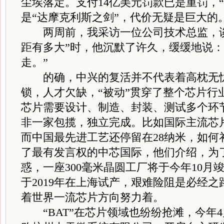
尘埃落定。支付14亿美元罚款已是重罚，“
是“达摩克利斯之剑”，代价无疑是巨大的
两周前，我采访一位公司技术总监，谈
距有多大”时，他沉默了许久，缓缓地说：
走。”
的确，中兴的复活并不代表着高枕无忧
锁，人才欠缺，“被动”贯穿了整个芯片行
芯片需要设计、制造、封装、测试多个环
非一家包揽，独立完成。比如国际主流芯
而中国最先进工艺还停留在28纳米，如何
了最有发言权的中芯国际，他们介绍，为了
惑，一座300毫米晶圆工厂将于今年10月
于2019年在上海试产，艰难险阻是必经
着世界一流芯片方向努力着。
“BAT”在芯片领域也纷纷抢滩，今年