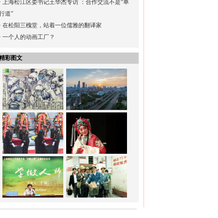
·
上海松江区委书记王华杰专访 ：合作交流不是“单
行道”
·
在松阳三槐堂，站着一位儒雅的翻译家
·
一个人的动画工厂？
精彩图文