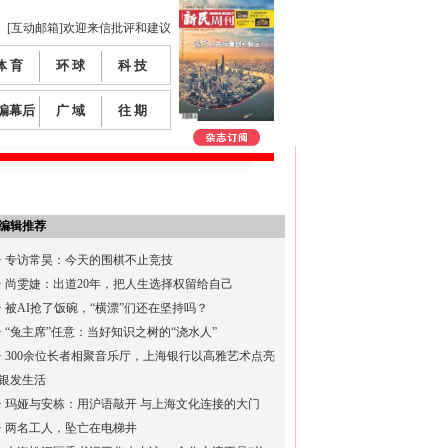
[互动邮箱]欢迎来信批评和建议
体 育
环 球
科 技
编幕后
广 域
往 期
编辑推荐
·
专访常昊：今天的围棋不止竞技
·
尚雯婕：出道20年，把人生选择权留给自己
·
被AI抢了饭碗，“横漂”们还在坚持吗？
·
“兔主席”任意：当好知识之树的“浇水人”
·
300余位长者相聚音乐厅，上海银行以高雅艺术点亮
银发生活
·
玛娅与安栋：用沪语敲开 与上海文化连接的大门
·
两名工人，坠亡在电梯井