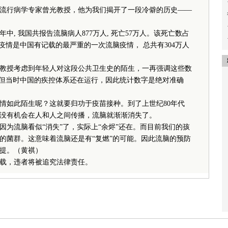
行病学专家曾光教授，他为我们揭开了一段冷僻的历史——
年中, 我国共报告流脑病人877万人, 死亡57万人。该死亡数占
7年疫情是中国有记载的最严重的一次流脑疫情， 总共有304万人
授考虑到年轻人对这段公共卫生史的陌生，一再强调这些数
，但当时中国的疾控体系还在运行，因此统计数字是绝对准确
如此陌生呢？这就要归功于疫苗接种。到了上世纪80年代
没有机会在人和人之间传播，流脑就渐渐消失了。
流脑看似“消失”了，实际上“余烬”还在。而目前我们的孩
的菌群。这意味着流脑还是有“复燃”的可能。因此流脑的预防
提。（黄祺）
载，违者将被追究法律责任。