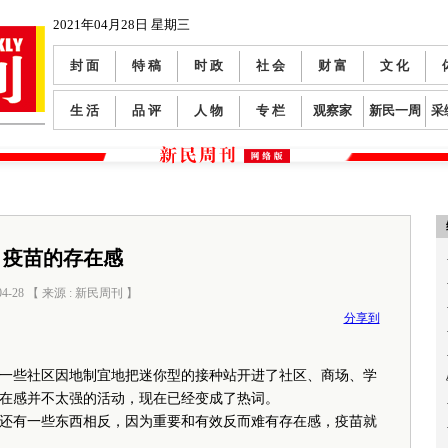
2021年04月28日 星期三
封 面
特 稿
时 政
社 会
财 富
文 化
生 活
品 评
人 物
专 栏
观察家
新民一周
采
疫苗的存在感
04-28 【 来源 : 新民周刊 】
阅读数：
0
分享到
一些社区因地制宜地把迷你型的接种站开进了社区、商场、学
在感并不太强的活动，现在已经变成了热词。
有一些东西相反，因为重要和有效反而难有存在感，疫苗就