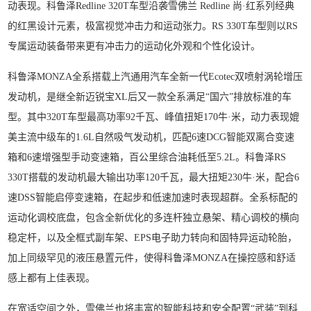
动表现。科鲁泽Redline 320T车型沿袭雪佛兰 Redline 尚·红系列经典
的红黑设计元素，极富视觉冲击力和运动张力。RS 330T车型则以RS
专属运动装备带来更有冲击力的运动化外观和个性化设计。
科鲁泽MONZA全系搭载上汽通用汽车全新一代Ecotec双喷射涡轮增压
发动机，是继全新迈锐宝XL后又一款全系满足“国六”排放标准的车
型。其中320T车型最高功率92千瓦、峰值扭矩170牛·米，动力表现媲
美主流中级车的1.6L自然吸气发动机，匹配6速DCG智能双离合变速
箱和6速增强型手动变速箱，百公里综合油耗低至5.2L。科鲁泽RS
330T搭载的发动机最大输出功率120千瓦，最大扭矩230牛·米，配合6
速DSS智能启停变速箱，在起步和低速加速时表现超群。全系标配的
运动化调校底盘，包含全新优化的多连杆独立悬架、精心调校的横向
稳定杆，以及全框式副车架、EPS电子助力转向和固特异运动轮胎，
加上同级罕见的液压悬置元件，使得科鲁泽MONZA在操控感和舒适
感上都有上佳表现。
在宽适空间之外，雪佛兰也将丰富的智能科技和安全配置“武装”到科