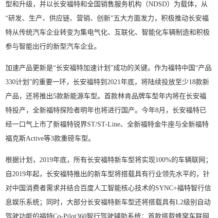
型和升级，并以长安福特和全国销售服务机构（NDSD）为载体，从
“研发、生产、供应链、营销、创新”五大方面发力，积极推动长安福
特从传统汽车企业转变为集电气化、互联化、智能化车辆制造和积极
参与智能出行的新型汽车企业。
加速产品更新是“长安福特加速计划”成功的关键。作为福特中国“产品
330计划”的重要一环，长安福特到2021年底，将陆续投放至少18款新
产品，还将推出5款新能源车型。首款林肯品牌车型年内将在长安福
特投产，全新福特探险者明年也将进行国产。今年8月，长安福特已
经一口气上市了新福特锐界ST/ST-Line、全新福特金牛座与全新福特
福克斯Active等3款重磅车型。
根据计划，2019年底，所有长安福特新车型将实现100%的车辆联网；
自2019年起，长安福特推出的新车型将搭载具有行业领先水平的，针
对中国消费者需求并结合百度人工智能核心技术的SYNC+福特智行信
息娱乐系统；同时，大部分长安福特新车型还将搭载具有L2级别自动
驾驶功能的福特Co-Pilot360智行驾驶辅助系统；首款搭载蜂窝车联网