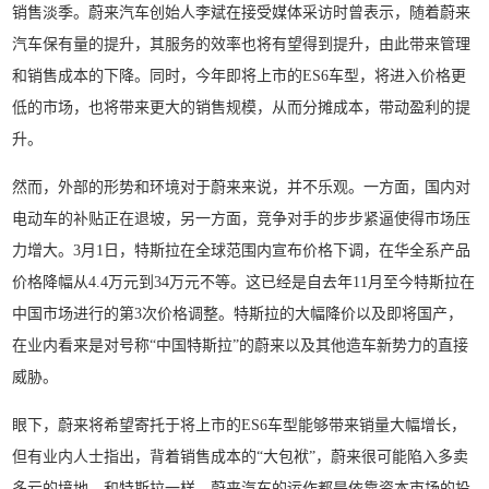
销售淡季。蔚来汽车创始人李斌在接受媒体采访时曾表示，随着蔚来
汽车保有量的提升，其服务的效率也将有望得到提升，由此带来管理
和销售成本的下降。同时，今年即将上市的ES6车型，将进入价格更
低的市场，也将带来更大的销售规模，从而分摊成本，带动盈利的提
升。
然而，外部的形势和环境对于蔚来来说，并不乐观。一方面，国内对
电动车的补贴正在退坡，另一方面，竞争对手的步步紧逼使得市场压
力增大。3月1日，特斯拉在全球范围内宣布价格下调，在华全系产品
价格降幅从4.4万元到34万元不等。这已经是自去年11月至今特斯拉在
中国市场进行的第3次价格调整。特斯拉的大幅降价以及即将国产，
在业内看来是对号称“中国特斯拉”的蔚来以及其他造车新势力的直接
威胁。
眼下，蔚来将希望寄托于将上市的ES6车型能够带来销量大幅增长，
但有业内人士指出，背着销售成本的“大包袱”，蔚来很可能陷入多卖
多亏的境地。和特斯拉一样，蔚来汽车的运作都是依靠资本市场的投