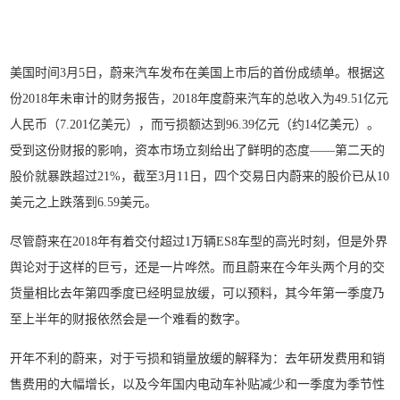
美国时间3月5日，蔚来汽车发布在美国上市后的首份成绩单。根据这
份2018年未审计的财务报告，2018年度蔚来汽车的总收入为49.51亿元
人民币（7.201亿美元），而亏损额达到96.39亿元（约14亿美元）。
受到这份财报的影响，资本市场立刻给出了鲜明的态度——第二天的
股价就暴跌超过21%，截至3月11日，四个交易日内蔚来的股价已从10
美元之上跌落到6.59美元。
尽管蔚来在2018年有着交付超过1万辆ES8车型的高光时刻，但是外界
舆论对于这样的巨亏，还是一片哗然。而且蔚来在今年头两个月的交
货量相比去年第四季度已经明显放缓，可以预料，其今年第一季度乃
至上半年的财报依然会是一个难看的数字。
开年不利的蔚来，对于亏损和销量放缓的解释为：去年研发费用和销
售费用的大幅增长，以及今年国内电动车补贴减少和一季度为季节性