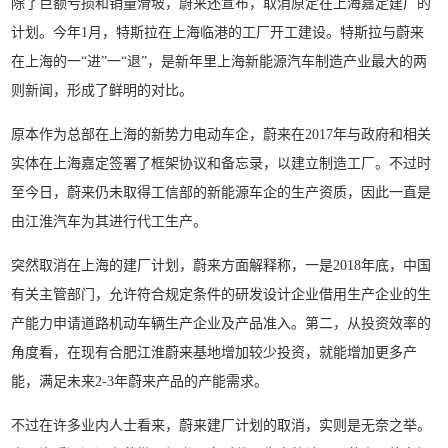
除了巨额亏损和销量滑坡，蔚来还宣布，取消原定在上海嘉定建厂的
计划。今年1月，特斯拉在上海临港的工厂开工建设。特斯拉与蔚来
在上海的一“进”一“退”，是新年里上海新能源汽车制造产业最大的两
则新闻，形成了鲜明的对比。
原本作为总部在上海的新势力电动车企，蔚来在2017年与政府和相关
实体在上海嘉定签署了框架协议和备忘录，以建立制造工厂。不过时
至今日，蔚来仍未取得工信部的新能源车企的生产资质，因此一直是
由江淮汽车为其进行代工生产。
突然取消在上海的建厂计划，蔚来方面解释称，一是2018年底，中国
有关主管部门，允许符合规定条件的研发设计企业借用生产企业的生
产能力申请道路机动车辆生产企业及产品准入。第二，从投资效率的
角度看，在现有合肥江淮蔚来基地增加较少投资，就能增加更多产
能，满足未来2-3年蔚来产品的产能需求。
不过在许多业内人士看来，蔚来建厂计划的取消，实则是无奈之举。