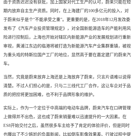
由于资质迟迟没有获批，加上国家对代工生产的认可，蔚来只能在短
期内放弃自主生产资质。同时，在上海建厂的100多亿元的投入，对
于蔚来似乎是个“不能承受之重”。更重要的是，在2018年12月发改委
发布了《汽车产业投资管理规定》，对全国新能源造车的产能利用风
险进行控制后，上海也开始对辖区内新能源产业的发展规划进行重新
审视，黄浦江东边的临港将被打造为新能源汽车产业集群重镇，被视
为重头戏的特斯拉国产工厂的地位，显然高于要在嘉定建厂的蔚来汽
车。
当然，究竟是蔚来放弃上海还是上海放弃了蔚来，只言片语难以说得
清楚。不过人们担心的是，只与二三线代工厂合作，这让车企对于品
质的把控将更加困难，也不利于品牌形象的维护。
实际上，作为一个定位于中高端的电动车品牌，蔚来汽车在口碑管理
上做得并不出色，这也成了蔚来销量难以迅速提升的一大因素。在
ES8开始交付之后，虽然很多车主给予了肯定的体验评价，但是同时
也曝出了不少尴尬的负面新闻，比如倒车影像效果差、行驶过程中提