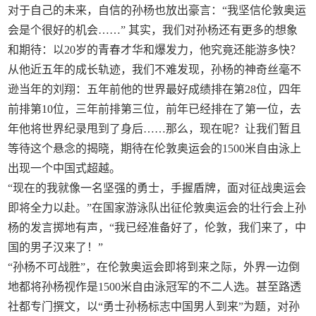
对于自己的未来，自信的孙杨也放出豪言：“我坚信伦敦奥运
会是个很好的机会……” 其实，我们对孙杨还有更多的想象
和期待：以20岁的青春才华和爆发力，他究竟还能游多快？
从他近五年的成长轨迹，我们不难发现，孙杨的神奇丝毫不
逊当年的刘翔：五年前他的世界最好成绩排在第28位，四年
前排第10位，三年前排第三位，前年已经排在了第一位，去
年他将世界纪录甩到了身后……那么，现在呢？让我们暂且
等待这个悬念的揭晓，期待在伦敦奥运会的1500米自由泳上
出现一个中国式超越。
“现在的我就像一名坚强的勇士，手握盾牌，面对征战奥运会
即将全力以赴。”在国家游泳队出征伦敦奥运会的壮行会上孙
杨的发言掷地有声，“我已经准备好了，伦敦，我们来了，中
国的男子汉来了！”
“孙杨不可战胜”，在伦敦奥运会即将到来之际，外界一边倒
地都将孙杨视作是1500米自由泳冠军的不二人选。甚至路透
社都专门撰文，以“勇士孙杨标志中国男人到来”为题，对孙