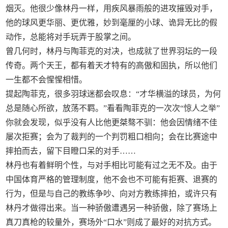
烟灭。他很少像林丹一样，用疾风暴雨般的进攻摧毁对手，
他的球风更华丽、更优雅，妙到毫厘的小球、诡异无比的假
动作，总能将对手玩弄于股掌之间。
曾几何时，林丹与陶菲克的对决，也成就了世界羽坛的一段
传奇。两个天王，都有着天才特有的高傲和固执，所以他们
一生都不会惺惺相惜。
提起陶菲克，很多羽球迷都会叹息：“才华横溢的球员，为何
总是随心所欲，放荡不羁。”看看陶菲克的一次次“惊人之举”
你就会发现，似乎没有人比他更桀骜不驯：他会因情绪不佳
屡次拒赛；会为了裁判的一个判罚粗口相向；会在比赛途中
摔拍而去，留下目瞪口呆的对手……
林丹也有着鲜明个性，与对手相比可能有过之无不及。由于
中国体育严格的管理制度，他不会也不可能有拒赛、退赛的
行为，但是与自己的教练争吵、向对方教练摔拍，或许只有
林丹才做得出来。当一种骄傲遭遇另一种骄傲，除了赛场上
真刀真枪的较量外，赛场外“口水”则成了最好的对抗方式。