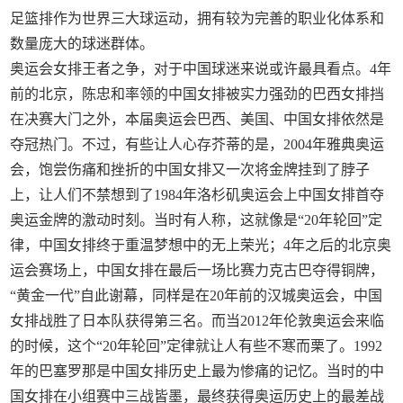
足篮排作为世界三大球运动，拥有较为完善的职业化体系和
数量庞大的球迷群体。
奥运会女排王者之争，对于中国球迷来说或许最具看点。4年
前的北京，陈忠和率领的中国女排被实力强劲的巴西女排挡
在决赛大门之外，本届奥运会巴西、美国、中国女排依然是
夺冠热门。不过，有些让人心存芥蒂的是，2004年雅典奥运
会，饱尝伤痛和挫折的中国女排又一次将金牌挂到了脖子
上，让人们不禁想到了1984年洛杉矶奥运会上中国女排首夺
奥运金牌的激动时刻。当时有人称，这就像是“20年轮回”定
律，中国女排终于重温梦想中的无上荣光；4年之后的北京奥
运会赛场上，中国女排在最后一场比赛力克古巴夺得铜牌，
“黄金一代”自此谢幕，同样是在20年前的汉城奥运会，中国
女排战胜了日本队获得第三名。而当2012年伦敦奥运会来临
的时候，这个“20年轮回”定律就让人有些不寒而栗了。1992
年的巴塞罗那是中国女排历史上最为惨痛的记忆。当时的中
国女排在小组赛中三战皆墨，最终获得奥运历史上的最差战