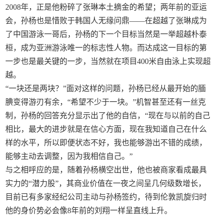
2008年，正是他粉碎了张琳本土摘金的希望；两年前的亚运
会，孙杨也是惜败于韩国人无缘问鼎——在超越了张琳成为
了中国游泳一哥后，孙杨的下一个目标当然是一举超越朴泰
桓，成为亚洲游泳唯一的标志性人物。而达成这一目标的第
一步也是最关键的一步，当然就在项目400米自由泳上实现超
越。
“一块还是两块？”面对这样的问题，孙杨已经从最开始的腼
腆变得游刃有余，“希望不少于一块。”机智甚至还有一丝克
制，孙杨的回答充分显示出了他的自信，“现在与以前的自己
相比，最大的进步就是在信心方面，现在我知道自己在什么
样的水平，所以即便状态不好，我也能够游出不错的成绩，
能够主动去调整，因为我相信自己。”
与之相呼应的是，随着孙杨横空出世，他也被商家看成最具
实力的“潜力股”，其商业价值在一夜之间呈几何级数增长，
目前已有多家经纪公司主动与孙杨签约，待到伦敦凯旋归时
他的身价势必会像8年前的刘翔一样呈直线上升。