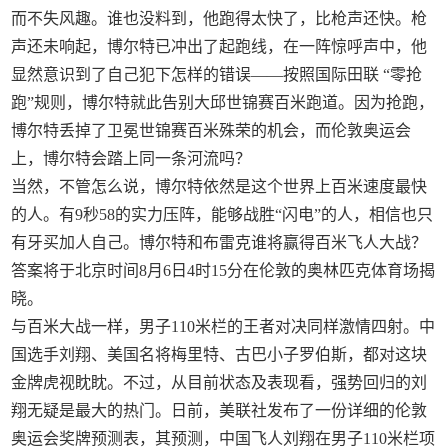
而不失风趣。谁也没料到，他跑得太快了，比枪声还快。枪
声还未响起，博尔特已冲出了起跑线，在一阵惊呼声中，他
显然意识到了自己犯下怎样的错误——按照国际田联 “零抢
跑”规则，博尔特就此告别大邱世锦赛百米跑道。因为抢跑，
博尔特丢掉了卫冕世锦赛百米殊荣的机会，而伦敦奥运会
上，博尔特会踏上同一条河流吗？
当然，不管怎么说，博尔特依然是这个世界上百米速度最快
的人。有9秒58的实力压阵，能够战胜“闪电”的人，相信也只
有牙买加人自己。博尔特和布雷克谁将赢得百米飞人大战？
答案将于北京时间8月6日4时15分在伦敦的奥林匹克体育场揭
晓。
与百米大战一样，男子110米栏的王者对决同样激情四射。中
国选手刘翔、美国名将梅里特、古巴小子罗伯斯，都对这块
金牌虎视眈眈。不过，从目前状态及表现看，强势回归的刘
翔无疑是最大的热门。日前，美联社发布了一份详细的伦敦
奥运会奖牌预测表，其预测，中国飞人刘翔在男子110米栏项