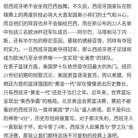
但西班牙绝不会坐视巴西独舞。不久前，西班牙国家队在欧
锦赛上的再度折桂必将大大激发国奥小将们的士气和斗心，
而且他们的阵容也并不会输给巴西，而在新公布的22人名单
中包括三名欧洲杯冠军队成员——阿尔巴、马塔和马丁内
斯，还有毕尔包的穆尼亚因，曼联的德赫亚等，同样有夺冠
的实力。一旦西班牙国奥夺得冠军，那么西班牙男子足球将
成为欧洲乃至全世界唯一一支实现“全满贯”的球队。
在男子篮球方面，美国梦十队依然是夺冠最大的热门。经历
21世纪初期的短暂沉沦，美国男篮逐渐复苏，而以希腊、阿
根廷为首的篮球强国的“黄金一代”却在慢慢退出历史舞台，
只有西班牙“黄金一代”还处于当打之年。近年来，世界篮坛
呈现出“美西争霸”的格局。北京奥运会男篮决赛，赛前不被
看好的西班牙队一度将美国“梦八队”逼入绝境。若不是科比
的神奇“4分”，历史恐怕将被重写。对于那次失利，西班牙人
一直耿耿于怀，如今等了4年，西班牙人如果真与“梦之队”会
师决赛，那就让我们期待这场不可复制的经典上演吧。