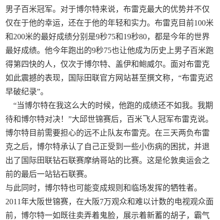
男子百米冠军。对于博尔特来说，布雷克最大的优势并不仅
仅在于他的幸运，还在于他的年轻和实力。布雷克目前100米
和200米的最好成绩分别是9秒75和19秒80，都是今年的世界
最好成绩。他今年跑出的9秒75也让他成为历史上男子百米跑
得第四快的人，仅次于博尔特、盖伊和鲍威尔。面对布雷克
如此震撼的表现，国际田联官方网站甚至撰文称，“布雷克迟
早破纪录”。
“当博尔特在我这么大的时候，他跑的成绩还不如我。我期
待和博尔特对决！”大邱世锦赛后，百米飞人冠军布雷克说。
博尔特目前需要担心的远不止队友布雷克。在三天两负布雷
克之后，博尔特承认了自己正受到一些小伤病的困扰，并退
出了国际田联钻石联赛摩纳哥站的比赛。这是伦敦奥运会之
前的最后一站钻石联赛。
与此同时，博尔特也可能变成规则和临场发挥的牺牲者。
2011年大阪世锦赛，在大阪7万观众和难以计数的电视观众面
前，博尔特一如既往卖弄着鬼脸，展示着新蓄的胡子，霸气