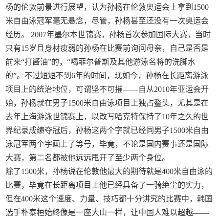
杨的伦敦前景进行展望，认为孙杨在伦敦奥运会上拿到1500
米自由泳冠军毫无悬念，尽管，孙杨甚至还没有一次奥运会
经历。 2007年墨尔本世锦赛，孙杨首次参加国际大赛，当时
只有15岁且身材瘦弱的孙杨在比赛前询问母亲，自己是否是
前来“打酱油”的，“喝菲尔普斯及其他游泳名将的洗脚水
的”。不过短短不到6年的时间，现如今，孙杨在长距离游泳
项目上的统治地位，可谓坚不可摧——自从2010年亚运会开
始，孙杨就在男子1500米自由泳项目上独占鳌头，尤其是在
去年上海游泳世锦赛上，以改写哈克特保持了10年之久的世
界纪录成绩夺冠后，孙杨这两个字就已经同男子1500米自由
泳冠军两个字画上了等号，毕竟，不论是国内赛事还是国际
大赛，第二名都被他远远甩开了至少两个身位。
除了1500米，孙杨说在伦敦他最大的期待就是400米自由泳的
比赛，毕竟在长距离项目上他已经具备了一骑绝尘的实力，
但在400米这个速度、力量、技巧都十分讲究的比赛中，韩国
选手朴泰桓始终像是一座大山一样，让中国人难以超越——