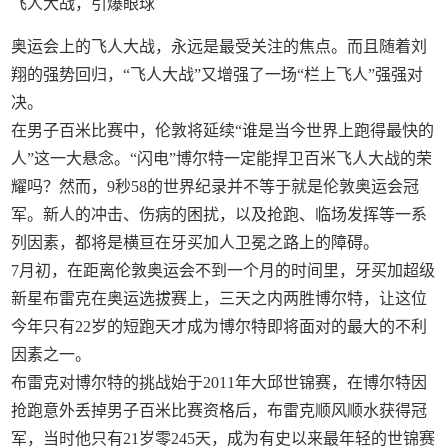
飞人大战，引爆眼球
奥运会上的飞人大战，永远是最受关注的焦点。而且随着刘
翔的强势回归，“飞人大战”又增强了一场“栏上飞人”强强对
决。
在男子百米比赛中，伦敦将延续“谁是当今世界上跑得最快的
人”这一大悬念。“闪电”博尔特一定能捍卫百米飞人大战的荣
耀吗？然而，9秒58的世界纪录并不等于就是伦敦奥运会冠
军。新人的冲击、伤病的困扰，以及抢跑、临场发挥等一系
列因素，都将是横亘在牙买加人卫冕之路上的障碍。
7月初，在距离伦敦奥运会不到一个月的时间里，牙买加超级
新星布雷克在奥运选拔赛上，三天之内两胜博尔特，让这位
今年只有22岁的短跑天才成为博尔特即将面对的最大的不利
因素之一。
布雷克对博尔特的挑战始于2011年大邱世锦赛，在博尔特因
抢跑意外丢掉男子百米比赛资格后，布雷克顺风顺水获得冠
军，当时他只有21岁零245天，成为有史以来最年轻的世锦赛