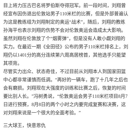
目上将力压古巴名将罗伯斯夺得冠军。前一段时间，刘翔曾
经宣布因伤退出伦敦站男子110米栏的比赛，但是外部普遍认
为这是教练组为刘翔制定的奥运“战术”，随后，刘翔的教练
孙海平也表示刘翔的伤势不会对伦敦奥运会造成太大影响。
虽然刘翔在伦敦放了个“烟雾弹”，但是没有人敢小觑刘翔的
实力。在最近一期《全田径》公布的男子110米栏排名上，刘
翔仍以1401分的高分连续第六周高居榜首，其他选手只能望
其项背。
尽管实力出众、状态奇佳，不过目前从刘翔本人到国家田篮
中心都非常谨慎而低调。“再好的一辆车，跑了十几年之后也
会有磨损。刘翔现在大强度的训练和比赛之后，恢复的时间
要比别人长。”冯树勇说，“伦敦奥运会男子110米栏项目8月7
日进行预赛，8月8日的两个小时之内要完成复赛和决赛，这
对刘翔来说是一个很大的全面考验。”
三大球王，快意恩仇