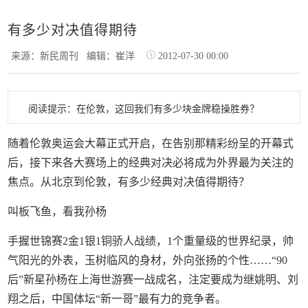
有多少对决值得期待
来源：新民周刊
编辑：崔洋
2012-07-30 00:00
阅读提示：在伦敦，这回我们有多少块金牌稳操胜券？
随着伦敦奥运会大幕正式开启，在告别那精彩纷呈的开幕式
后，接下来各大赛场上的经典对决必将成为外界最为关注的
焦点。从北京到伦敦，有多少经典对决值得期待？
叫板飞鱼，看我孙杨
手握世锦赛2金1银1铜骄人战绩，1个重量级的世界纪录，帅
气阳光的外表，玉树临风的身材，外向张扬的个性……“90
后”新星孙杨在上海世游赛一战成名，注定要成为继姚明、刘
翔之后，中国体坛“新一哥”最有力的竞争者。