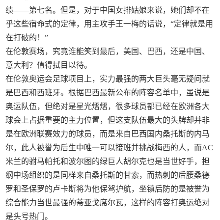
绩——第七名。但是，对于中国女排姑娘来说，她们却不在
乎这些宿命式的定律，用主攻手王一梅的话说，“定律就是用
在打破的！”
在伦敦赛场，究竟谁能笑到最后，美国、巴西，还是中国、
意大利？值得拭目以待。
在伦敦奥运会足球项目上，实力最强的两大巨头毫无疑问就
是巴西和西班牙。根据巴西最新公布的阵容名单中，虽说是
奥运队伍，但绝对是星光熠熠，很多球员都已经在欧洲各大
球会上占据重要的主力位置，但这支队伍最大的头牌却并非
是在欧洲联赛效力的球员，而是来自巴西国内桑托斯的内马
尔，此人被誉为后生中唯一可以接班并挑战梅西的人，而AC
米兰的驸马帕托和波尔图的绿巨人胡尔克也是当世好手，担
纲中场组织的是同样来自桑托斯的甘索，而热刺的后腰桑德
罗和圣保罗的卢卡斯将为他保驾护航，坐镇后防的是被誉为
综合能力当世最强的蒂亚戈席尔瓦，这样的阵容打奥运绝对
是头号热门。