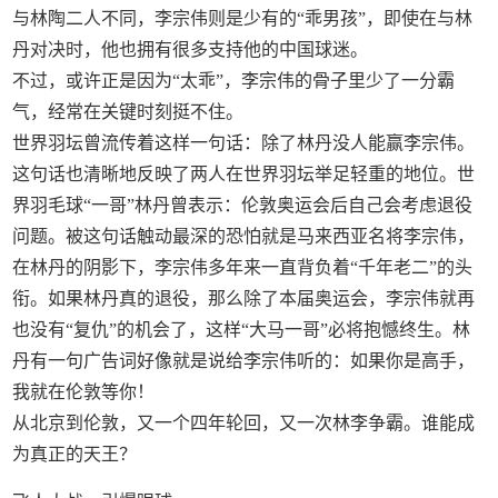
与林陶二人不同，李宗伟则是少有的“乖男孩”，即使在与林
丹对决时，他也拥有很多支持他的中国球迷。
不过，或许正是因为“太乖”，李宗伟的骨子里少了一分霸
气，经常在关键时刻挺不住。
世界羽坛曾流传着这样一句话：除了林丹没人能赢李宗伟。
这句话也清晰地反映了两人在世界羽坛举足轻重的地位。世
界羽毛球“一哥”林丹曾表示：伦敦奥运会后自己会考虑退役
问题。被这句话触动最深的恐怕就是马来西亚名将李宗伟，
在林丹的阴影下，李宗伟多年来一直背负着“千年老二”的头
衔。如果林丹真的退役，那么除了本届奥运会，李宗伟就再
也没有“复仇”的机会了，这样“大马一哥”必将抱憾终生。林
丹有一句广告词好像就是说给李宗伟听的：如果你是高手，
我就在伦敦等你！
从北京到伦敦，又一个四年轮回，又一次林李争霸。谁能成
为真正的天王？