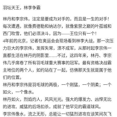
羽坛天王，林李争霸
林丹和李宗伟，注定是要成为对手的，而且是一生的对手！
每次遭遇，就像费德勒和纳达尔，就像紫禁之巅的叶孤城和
西门吹雪，他们必须决斗，因为——王位只有一个！
4年前的北京，记者在奥运会会现场看到林李大战，那一次压
力巨大的李宗伟，发挥失常，溃不成军，从那时起李宗伟一
直都生活在林丹的阴影里……不过，这四年来，林丹、李宗
伟几乎席卷了所有羽毛球重大赛事的冠军。最有资格决战霸
主地位的两个人，如约站在了一起，仿佛那天生就是属于他
们的位置。
林丹和李宗伟是羽毛球的两极，一个刚猛，一个阴柔；一个
如火，一个像水。
林丹如火，烈焰灼人，风风光光。强大的爆发力、凶悍无比
的进攻、威猛的后场扣杀，成就了他罕见的霸道球风。
李宗伟像水，流之无形，总能让一切猛烈进攻在谈笑间灰飞