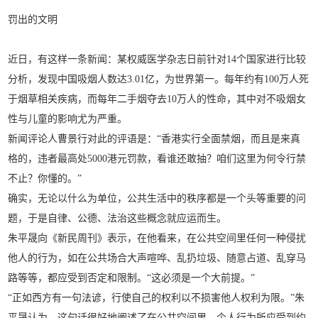
罚出的文明
近日，有这样一条新闻：某权威医学杂志日前针对14个国家进行比较
分析，发现中国吸烟人数达3.01亿，为世界第一。每年约有100万人死
于烟草相关疾病，而每年二手烟夺去10万人的性命，其中对不吸烟女
性与儿童的影响尤为严重。
新闻评论人曹景行对此的评语是：“香港实行全面禁烟，而且是来真
格的，违者最高处5000港元罚款，看谁还敢抽？咱们这里为何令行禁
不止？你懂的。”
确实，无论以什么为单位，公共生活中的秩序都是一个头等重要的问
题，于是自律、公德、法治这些概念就应运而生。
朱平晟向《新民周刊》表示，在他看来，在公共空间里任何一种侵扰
他人的行为，如在公共场合大声喧哗、乱扔垃圾、随意占道、乱穿马
路等等，都应受到否定和限制。“这必须是一个大前提。”
“正如西方有一句法谚，行使自己的权利以不损害他人权利为限。”朱
平晟认为，这句话很好地阐述了在公共空间里，个人行为所应受到约