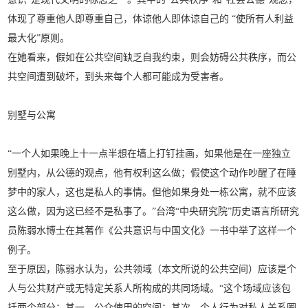
体现了尊重他人即尊重自己，体谅他人即体谅自己的 “使所有人利益
最大化”原则。
在她看来，假如在公共空间缺乏自我约束，则会妨碍公共秩序，而公
共空间遭到破坏，到头来每个人都可能成为受害者。
别墅与公寓
“一个人如果晚上十一点半想在墙上打钉挂画，如果他是在一座独立
别墅内，从公德的观点，他有权利这么做；假使这个动作吵醒了在睡
梦中的家人，这也是私人的事情。但他如果身处一栋公寓，就不应该
这么做，因为这已经不是私事了。”台湾“中央研究院”历史语言所研究
员陈弱水博士在其著作《公共意识与中国文化》一书中举了这样一个
例子。
至于原因，陈弱水认为，公共领域（本文所说的公共空间）应该是个
人与公共财产或无特定关系人所构成的共同场域。“这个场域应该包
括两个部分：其一，公众使用的空间；其次，个人行为对私人关系圈