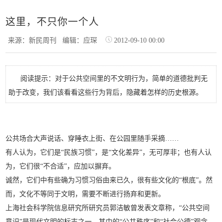
这里，不只你一个人
来源：新民周刊
编辑：应琛
2012-09-10 00:00
阅读提示：对于公共空间里的不文明行为，简单的道德批判无
助于改变，我们该看看这些行为背后，隐藏着怎样的历史根源。
公共场合大声说话、穿睡衣上街、在公园里随手采摘……
有人认为，它们是“民族习惯”，是“文化差异”，无可厚非；也有人认
为，它们很“不合适”，应加以摒弃。
诚然，它们中有些确为习惯习俗由来已久，很有些文化的“根底”。然
而，文化不等同于文明，需要不断进行扬弃和更新。
上海社会科学院信息研究所研究员郭洁敏曾发表文章称，“公共空间
意识”是现代文明的标志之一。其中的“公共秩序”和“社会公德”观念，