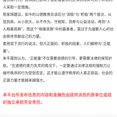
人采取一定措施。
陈家琪建议，如今的公德教育应该区分“消极”与“积极”两个层次，从
低到高，从小到大，从不作为、守规矩，到参与公益活动，再到“人
人相善其群”，而这个“相善其群”中的最善者，莫过于为凝聚人心的社
会秩序贡献自己的力量。
套用现下流行的说法，但凡正面的、积极的因素，人们都称为“正能
量”。
朱平晟则认为，“正能量”不仅需要道德的引导，更需要法律的保驾护
航。“在道德约束力失灵的情况下，一定要通过法律法规的强制力让
破坏秩序的行为受到否定，这才能让遵守秩序的人真正获益，社会的
正面力量才能越来越强大。
本平台所发布信息的内容和准确性由提供消息的原单位或组
织独立承担完全责任。