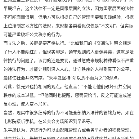
平晟坦言，这个法律不一定是国家层面的立法，因为国家层面的法律
不可能面面俱到，但地方可以根据自己的管理需要和实践经验，根据
上位法制定地方性的法规，来规制各类看似仅仅是“不文明”，但实际
可能严重破坏公共秩序的行为。
而立法之后，关键是要严格执行。“比如我们的《交通法》明文规定
了行人不能闯红灯，但现实却是，遵守规则的人更像异类，这就是法
律执行的问题了。该罚的还是要罚，通过惩戒来规制种种看似不严重
的违法行为，才能让规则深入人心，让守秩序的人得到真正的公平，
最终使社会井然有序。”朱平晟坚持“勿以恶小而为之”的观点。
对此，徐光兴也持相同的观点。他直言：“不能让他们破坏公共空间
秩序的成本过低。”但他同时也提醒，惩罚要恰当，反之可能造成逆
反心理，使人变本加厉。
当然，现实中很多细碎的行为不可能全部纳入法律的管辖范畴，如在
电影院接听手机，在公共会务场所迟到早退等。
朱平晟认为，这些行为可以由影院管理方或会务举办者的积极管理，
谴责其行为，告知其已影响了观影或会务的正常秩序并可对不听劝的