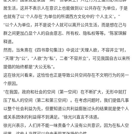
居生活，这并不表示人在意识上也能做到以‘公共存在’为单位，于是
也就有了以‘个人存在’为单位的所谓西方文化中的‘个人主义’。”
“以个人为单位，并不是说个人就可以离开公共生活，而是想在己与
群之间更加凸显个人的自由意志、所有权、隐私权等等。”陈家琪解
释道。
然而，当朱熹在《四书章句集注》中说过“天理人欲，不容并立”时，
“天理”为“公”，“人欲”为“私”，二者“不容并立”，可见我国自古以来所
提倡的始终都是“大公无私”。
这在徐光兴看来，这恰恰也正是导致公共空间存在不文明行为的另一
个原因。
“在我国，政府和社会的空间（第一空间）在不断扩大，无形中就打
压了私人的空间（第二和第三空间）。在考虑问题时，我们提倡凡事
以整个社会利益为先，但要知道公共利益膨胀过头的结果就是使个人
或关系团体的利益得不到满足。”徐光兴直言不讳道。
徐光兴表示，人们并不能一味责备个人没有公共意识，因为在私人空
间里，这些人当然可以自由表现其张扬的个性。