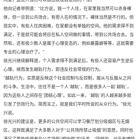
他向记者举例道：“比方说，我一个人住，在家里我当然可以赤身裸
体，但一旦到公共场合，有旁人在的情况下，裸体当然是不行的。但
现实中，有些人住房困难，在家都没有单独的空间。他的需求得不到
满足，于是就可能会将应在私人空间做的事情，带到公共场合去。当
然啦，还有极少数人是属于心理变态的，例如暴露癖等等，这就需要
专业的心理治疗了。”
徐光兴继续解释道，个人需求得不到满足后，有些人还容易产生逆反
心理，继而发生越轨行为，即违反社会常规的行为。
“越轨行为，实质是反映这个社会控制与反控制，服从与反服从之间
的斗争。生活中，往往不是一个人‘越轨’，而是很多人一起‘越轨’，
因为这些人之间存在‘团结心理’。如此一来，‘越轨’的人越来越多就
引发了仿效行为。简而言之，就是我们平时所说的从众行为。”徐光
兴说。
徐光兴的建议是，更多的公共空间可以学习餐厅划分吸烟区与无烟
区，这样既满足了大多数人对于“公共场所禁止吸烟”的意愿，同时也
满足了那些吸烟者在公共场所“想抽烟”的诉求。“同样的，对于有喂奶