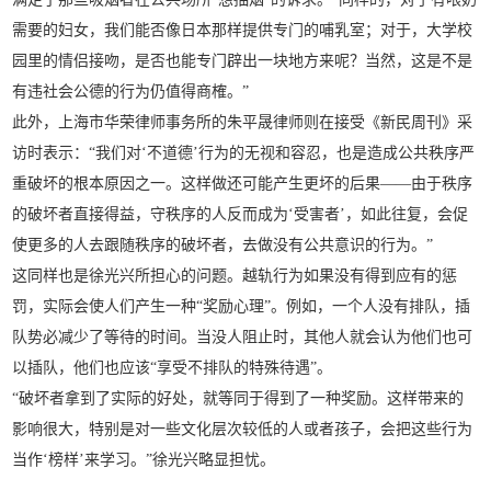
需要的妇女，我们能否像日本那样提供专门的哺乳室；对于，大学校
园里的情侣接吻，是否也能专门辟出一块地方来呢？当然，这是不是
有违社会公德的行为仍值得商榷。”
此外，上海市华荣律师事务所的朱平晟律师则在接受《新民周刊》采
访时表示：“我们对‘不道德’行为的无视和容忍，也是造成公共秩序严
重破坏的根本原因之一。这样做还可能产生更坏的后果——由于秩序
的破坏者直接得益，守秩序的人反而成为‘受害者’，如此往复，会促
使更多的人去跟随秩序的破坏者，去做没有公共意识的行为。”
这同样也是徐光兴所担心的问题。越轨行为如果没有得到应有的惩
罚，实际会使人们产生一种“奖励心理”。例如，一个人没有排队，插
队势必减少了等待的时间。当没人阻止时，其他人就会认为他们也可
以插队，他们也应该“享受不排队的特殊待遇”。
“破坏者拿到了实际的好处，就等同于得到了一种奖励。这样带来的
影响很大，特别是对一些文化层次较低的人或者孩子，会把这些行为
当作‘榜样’来学习。”徐光兴略显担忧。