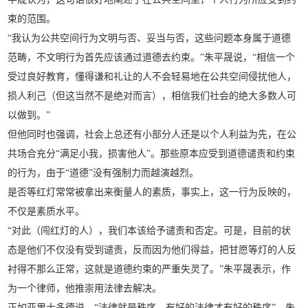
束的范围。
“我认为公共空间行为文明与否、妥当与否，这些问题本身属于道德
范畴，不文明行为首先应该通过道德去约束。”朱平晟说，“相信一个
受过良好教育，懂得谦和礼让的人不会轻易地在公共空间侵扰他人，
损人利己（但这当然不是绝对而言），相信我们社会的绝大多数人可
以做到。”
但他同时也强调，社会上总还有小部分人还是以个人利益为先，在公
共场合充分“满足小我，损害他人”。那些原本应受到道德谴责和约束
的行为，由于“道德”没有强制力而越演越烈。
是否等红灯常常被拿出来衡量人的素质，事实上，这一行为反映的，
不仅是素质水平。
“对此（闯红灯的人），我们本该给予谴责和否定。可是，目前的状
态是他们不仅没有受到谴责，反而因为他们得益，把甘愿等灯的人反
衬得不那么正常，这就是道德约束的严重失灵了。”朱平晟表示，作
为一个律师，他推崇用法律去解决。
正如亚里士多德说，“法律就是秩序，有好的法律才有好的秩序”。朱