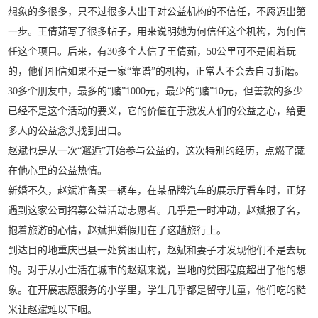
想象的多很多，只不过很多人出于对公益机构的不信任，不愿迈出第
一步。王倩茹写了很多帖子，用来说明她为何信任这个机构，为何信
任这个项目。后来，有30多个人信了王倩茹，50公里可不是闹着玩
的，他们相信如果不是一家“靠谱”的机构，正常人不会去自寻折磨。
30多个朋友中，最多的“赌”1000元，最少的“赌”10元，但善款的多少
已经不是这个活动的要义，它的价值在于激发人们的公益之心，给更
多人的公益念头找到出口。
赵斌也是从一次“邂逅”开始参与公益的，这次特别的经历，点燃了藏
在他心里的公益热情。
新婚不久，赵斌准备买一辆车，在某品牌汽车的展示厅看车时，正好
遇到这家公司招募公益活动志愿者。几乎是一时冲动，赵斌报了名，
抱着旅游的心情，赵斌把婚假用在了这趟旅行上。
到达目的地重庆巴县一处贫困山村，赵斌和妻子才发现他们不是去玩
的。对于从小生活在城市的赵斌来说，当地的贫困程度超出了他的想
象。在开展志愿服务的小学里，学生几乎都是留守儿童，他们吃的糙
米让赵斌难以下咽。