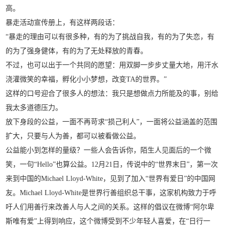
高。
暴走活动宣传册上，有这样两段话：
“暴走的理由可以有很多种，有的为了挑战自我，有的为了失恋，有
的为了强身健体，有的为了无处释放的青春。
不过，也可以出于一个共同的愿望：用双脚一步步丈量大地，用汗水
浇灌微笑的幸福，孵化小小梦想，改变TA的世界。”
这样的口号迎合了很多人的想法：我只是想做点力所能及的事，别给
我太多道德压力。
放下身段的公益，一面不再苛求“损己利人”，一面将公益涵盖的范围
扩大，只要与人为善，都可以被看做公益。
公益能小到怎样的量级？一些人会告诉你，陌生人见面后的一个微
笑，一句“Hello”也算公益。12月21日，传说中的“世界末日”，第一次
来到中国的Michael Lloyd-White，见到了加入“世界有爱日”的中国网
友。Michael Lloyd-White是世界行善组织总干事，这家机构致力于呼
吁人们用善行来改善人与人之间的关系。这样的倡议在微博“阿尔卑
斯唯有爱”上得到响应，这个微博受到不少年轻人喜爱，在“日行一