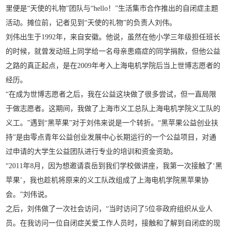
里便是“天使的礼物”团队与“hello！”生活集市合作推出的自闭症主题
活动。摊位前，记者见到“天使的礼物”的负责人刘伟。
刘伟出生于1992年，来自安徽。他说，虽然在他小学三年级担任班长
的时候，就曾发动班上同学给一名母亲患癌症的同学捐款，但他公益
之路的真正起点，是在2009年考入上海电机学院后当上世博志愿者的
经历。
“在成为世博志愿者之后，我在公益这块做了很多尝试，但一直局限
于做志愿者。这期间，我做了上海市义工总队上海电机学院义工队的
义工。”遇到“黑苹果”对于刘伟来说是一个转折。“黑苹果公益创业扶
持”是由零点青年公益创业发展中心长期运行的一个公益项目，对通
过申请的大学生公益团队进行专业的培训和资金资助。
“2011年8月，因为想邀请袁岳到我们学校做讲座，我第一次接触了‘黑
苹果’，我也趁机将原来的义工队改组成了上海电机学院黑苹果协
会。”刘伟说。
之后，刘伟做了一次社会访问，“当时访问了5位非政府组织从业人
员。在我访问一位自闭症关爱工作人员时，接触和了解到自闭症的现