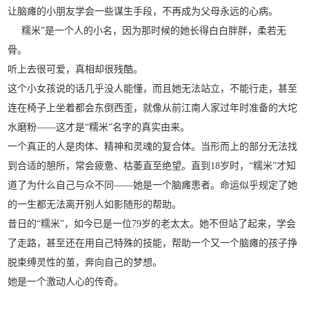
让脑瘫的小朋友学会一些谋生手段，不再成为父母永远的心病。
糯米”是一个人的小名，因为那时候的她长得白白胖胖，柔若无
骨。
听上去很可爱，真相却很残酷。
这个小女孩说的话几乎没人能懂，而且她无法站立，不能行走，甚至
连在椅子上坐着都会东倒西歪，就像从前江南人家过年时准备的大坨
水磨粉——这才是“糯米”名字的真实由来。
一个真正的人是肉体、精神和灵魂的复合体。当形而上的部分无法找
到合适的憩所，常会疲惫、枯萎直至绝望。直到18岁时，“糯米”才知
道了为什么自己与众不同——她是一个脑瘫患者。命运似乎规定了她
的一生都无法离开别人如影随形的帮助。
昔日的“糯米”，如今已是一位79岁的老太太。她不但站了起来，学会
了走路，甚至还在用自己特殊的技能，帮助一个又一个脑瘫的孩子挣
脱束缚灵性的茧，奔向自己的梦想。
她是一个激动人心的传奇。