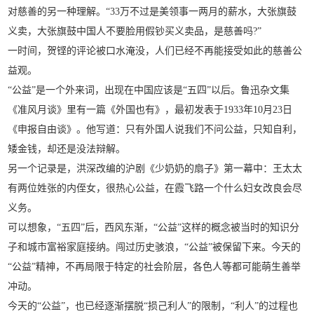
对慈善的另一种理解。“33万不过是美领事一两月的薪水，大张旗鼓
义卖，大张旗鼓中国人不要脸用假钞买义卖品，是慈善吗?”
一时间，贺铿的评论被口水淹没，人们已经不再能接受如此的慈善公
益观。
“公益”是一个外来词，出现在中国应该是“五四”以后。鲁迅杂文集
《准风月谈》里有一篇《外国也有》，最初发表于1933年10月23日
《申报自由谈》。他写道：只有外国人说我们不问公益，只知自利，
矮金钱，却还是没法辩解。
另一个记录是，洪深改编的沪剧《少奶奶的扇子》第一幕中：王太太
有两位姓张的内侄女，很热心公益，在霞飞路一个什么妇女改良会尽
义务。
可以想象，“五四”后，西风东渐，“公益”这样的概念被当时的知识分
子和城市富裕家庭接纳。闯过历史骇浪，“公益”被保留下来。今天的
“公益”精神，不再局限于特定的社会阶层，各色人等都可能萌生善举
冲动。
今天的“公益”，也已经逐渐摆脱“损己利人”的限制，“利人”的过程也