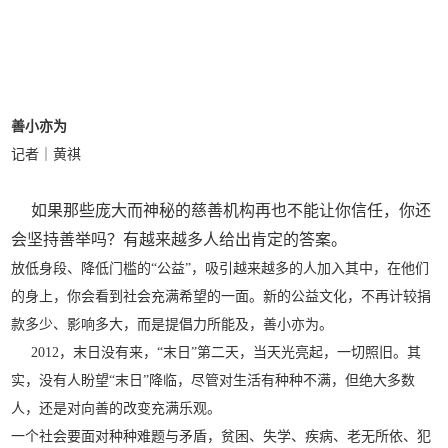
善小亦为
记者｜黄祺
如果那些庞大而神秘的慈善机构再也不能让你信任，你还
会坚持善举吗？有越来越多人给出肯定的答案。
放低身段、降低门槛的“公益”，吸引越来越多的人加入其中，在他们
的身上，你会看到社会充满希望的一面。新的公益文化，不再计较捐
款多少、影响多大，而是提倡力所能及，善小亦为。
2012，末日没有来，“末日”第二天，当天光亮起，一切照旧。其
实，没有人盼望“末日”降临，尽管对生活有种种不满，但绝大多数
人，还是对向善的改变充满乐观。
一个社会要面对种种难题与矛盾，贫困、失学、疾病、老无所依、犯