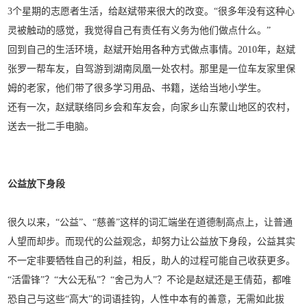
3个星期的志愿者生活，给赵斌带来很大的改变。“很多年没有这种心
灵被触动的感觉，我觉得自己有责任有义务为他们做点什么。”
回到自己的生活环境，赵斌开始用各种方式做点事情。2010年，赵斌
张罗一帮车友，自驾游到湖南凤凰一处农村。那里是一位车友家里保
姆的老家，他们带了很多学习用品、书籍，送给当地小学生。
还有一次，赵斌联络同乡会和车友会，向家乡山东蒙山地区的农村，
送去一批二手电脑。
公益放下身段
很久以来，“公益”、“慈善”这样的词汇端坐在道德制高点上，让普通
人望而却步。而现代的公益观念，却努力让公益放下身段，公益其实
不一定非要牺牲自己的利益，相反，助人的过程可能自己收获更多。
“活雷锋”？“大公无私”？“舍己为人”？不论是赵斌还是王倩茹，都唯
恐自己与这些“高大”的词语挂钩，人性中本有的善意，无需如此拔