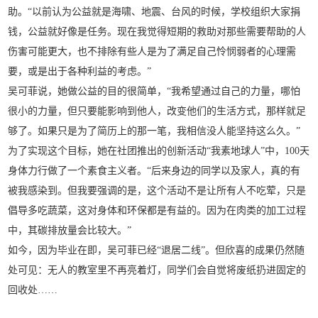
助。“以前认为公益就是海啸、地震、台风的时候，学校组织大家捐
钱，公益就好像是任务。现在我觉得短期的救助对那些需要帮助的人
伤害可能更大，也不排除有些人是为了满足自己怜悯弱者的心理需
要，或是出于各种利益的考虑。”
吴可菲说，她做公益的目的很简单，“我希望通过自己的力量，哪怕
很小的力量，但只要能影响到他人，改变他们的生活方式，那样就足
够了。如果只是为了简历上的那一笔，我相信没人能坚持这么久。”
为了实现这个目标，她在社团推出的创新活动“我素地球人”中，100天
身体力行做了一个素食主义者。“后来身边的同学以及家人，真的有
被我感染到。但我要强调的是，这个活动不是让所有人不吃荤，只是
倡导多吃蔬菜，这对身体和环保都是有益的。因为在肉类的加工过程
中，其碳排放量会比较大。”
如今，因为毕业在即，吴可菲已经“退居二线”。但欣喜的成果仍然随
处可见：无人的教室里不再亮着灯，同学们会自觉将废纸扔进固定的
回收处……