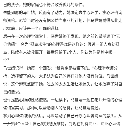
己的孩子，她的家庭也不符合收养孤儿的条件。
未能如愿的马世婧，反而有了动力，她决定去学心理学，拿心理咨询
师资格。尽管当时还没有把公益当事业的计划，但马世婧觉得从此走
出家庭，应该是一个正确的选择。
后来在一次心理学课堂上，马世婧终于发现，她之前的感觉源于“无
价值感”。名为“孤岛求生”的心理游戏是这样的：假设一组人身处孤
岛，陆续有人被救离开，最后只留下2个人，你认为你是其中哪一
个？
马世婧记得，她第一个回答：“我肯定是被留下的。”心理学老师分
析，选择留下的人，大多认为自己的存在对他人没有价值。马世婧
说，这个游戏点醒了她，过去的太太生活让她迷失，让她放弃了对自
己的要求。
也许是热心肠的性格使然，一边读书，马世婧一边在老师开设的心理
咨询室实习，那种可以帮助别人的感觉，让马世婧着迷。
拿到心理咨询师资格后，马世婧动了自己开办心理咨询室的念头。从
一开始4个人垫上自己的钱勉强维持，到现在拥有专业、专业心理咨