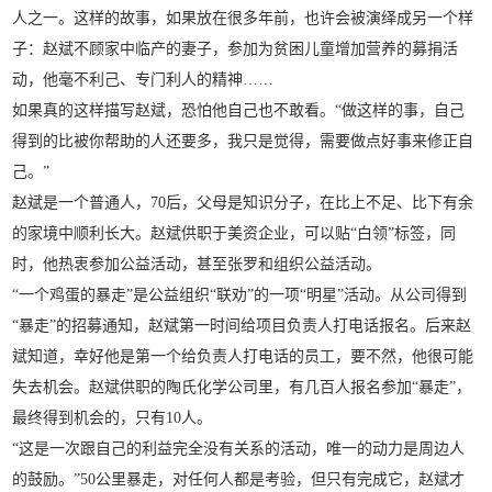
人之一。这样的故事，如果放在很多年前，也许会被演绎成另一个样
子：赵斌不顾家中临产的妻子，参加为贫困儿童增加营养的募捐活
动，他毫不利己、专门利人的精神……
如果真的这样描写赵斌，恐怕他自己也不敢看。“做这样的事，自己
得到的比被你帮助的人还要多，我只是觉得，需要做点好事来修正自
己。”
赵斌是一个普通人，70后，父母是知识分子，在比上不足、比下有余
的家境中顺利长大。赵斌供职于美资企业，可以贴“白领”标签，同
时，他热衷参加公益活动，甚至张罗和组织公益活动。
“一个鸡蛋的暴走”是公益组织“联劝”的一项“明星”活动。从公司得到
“暴走”的招募通知，赵斌第一时间给项目负责人打电话报名。后来赵
斌知道，幸好他是第一个给负责人打电话的员工，要不然，他很可能
失去机会。赵斌供职的陶氏化学公司里，有几百人报名参加“暴走”，
最终得到机会的，只有10人。
“这是一次跟自己的利益完全没有关系的活动，唯一的动力是周边人
的鼓励。”50公里暴走，对任何人都是考验，但只有完成它，赵斌才