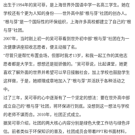
出生于1994年的吴可菲，是上海世界外国语中学一名高三学生。她在
学校还有个更为人知的身份——世外高中部“根与芽”社团的创办人。
“根与芽”是一个国际性的环保组织，上海许多高校都建立了自己的“根
与芽”社团。
2007年，当时刚上初一的吴可菲看到世外初中部“根与芽”社团在为一
次健康讲座招收志愿者，便主动报了名。
“尽管只是帮忙布置会场，但那时我才13岁，和我一起工作的其他志
愿者都是大学生，想想还是挺骄傲的。”吴可菲说，比起课堂，她更
喜欢了解外面的世界并希望可以早日接触社会，加上学校也鼓励学生
这样做，于是，她顺理成章地加入了“根与芽”并活跃于各种活动之
中。
过了三年，吴可菲的心中逐渐有了一个坚定的想法：要在世外高中部
成立自己的“根与芽”社团，将环保进行到底。没想到这一想法与学校
的老师不谋而合。2010年，社团正式成立。
据吴可菲介绍，社团的两大核心内容分别是绿色大使工作坊与绿色评
估。前者类似于环保知识的普及，社团成员会带着PPT和书面材料，