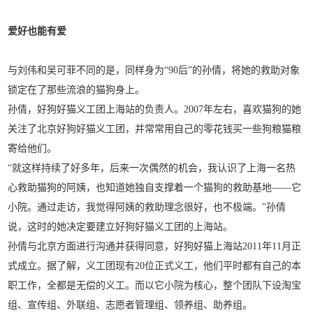
爱好也能有爱
与刘伟和吴可菲不同的是，同样身为“90后”的孙倩，将她的救助对象
锁定在了那些流浪的猫狗身上。
孙倩，好狗好猫义工团上海站的负责人。2007年左右，喜欢猫狗的她
关注了北京好狗好猫义工团，并常常用自己的零花钱买一些狗粮猫粮
寄给他们。
“就这样持续了好多年，后来一次偶然的机会，我认识了上海一名热
心救助猫狗的阿姨，也知道她独自支撑着一个猫狗的救助基地——它
小院。通过走访，我觉得阿姨的救助理念很好，也不极端。”孙倩
说，这时的她决定要建立好狗好猫义工团的上海站。
孙倩与北京方面进行沟通并获得同意，好狗好猫上海站2011年11月正
式成立。据了解，义工团现有20位正式义工，他们平时都有自己的本
职工作，全都是无偿的义工。而以它小院为核心，整个团队下设淘宝
组、宣传组、外联组、志愿者管理组、领养组、助养组。