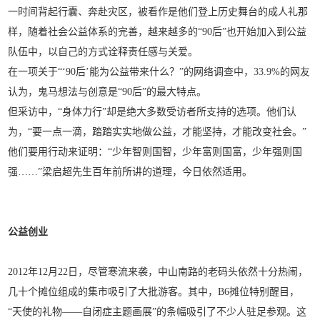
一时间背起行囊、奔赴灾区，被看作是他们登上历史舞台的成人礼那
样，随着社会公益体系的完善，越来越多的“90后”也开始加入到公益
队伍中，以自己的方式诠释责任感与关爱。
在一项关于“‘90后’能为公益带来什么？”的网络调查中，33.9%的网友
认为，鬼马想法与创意是“90后”的最大特点。
但采访中，“身体力行”却是绝大多数受访者所支持的选项。他们认
为，“要一点一滴，踏踏实实地做公益，才能坚持，才能改变社会。”
他们要用行动来证明：“少年智则国智，少年富则国富，少年强则国
强……”梁启超先生百年前所讲的道理，今日依然适用。
公益创业
2012年12月22日，尽管寒流来袭，中山南路的老码头依然十分热闹，
几十个摊位组成的集市吸引了大批游客。其中，B6摊位特别醒目，
“天使的礼物——自闭症主题画展”的条幅吸引了不少人驻足参观。这