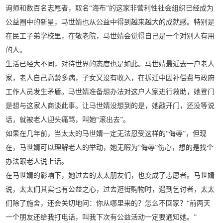
询师和数百名志愿者，取名“海布”的这家非营利性社会组织已经成为
公益圈中的新星，马世婧也从公益中得到越来越大的成就感。特别是
在民工子弟学校里，在敬老院，马世婧会觉得自己是一个对别人有用
的人。
生活已经大不同，对待世界的态度也是如此。马世婧最近去一户老人
家，老人自己高龄多病，子女又没有收入，在拆迁中因补偿费与政府
工作人员发生矛盾。马世婧准备想办法对这户人家进行救助，她登门
是想与这家人商谈此事。让马世婧没想到的是，她敲开门，还没等说
话，就被老人迎头痛骂，叫她“滚出去”。
如果在几年前，当太太的马世婧一定无法忍受这样的“侮辱”，但现
在，马世婧可以理解老人的举动，她无暇为“侮辱”伤心，想的是找个
办法跟老人说上话。
在马世婧的影响下，她过去的太太朋友们，也变成了志愿者。马世婧
说，太太们其实也有公益之心，过去逛街购物时，遇到乞讨者，太太
们除了施舍，还会关切地问：你从哪里来的？怎么不回家？“前两天
一个朋友还给我打电话，叫我下次有公益活动一定要通知她。”