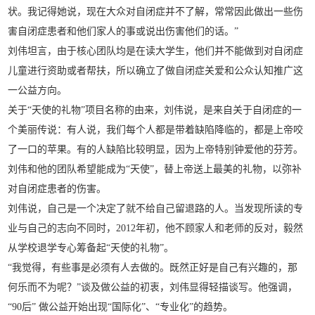
状。我记得她说，现在大众对自闭症并不了解，常常因此做出一些伤
害自闭症患者和他们家人的事或说出伤害他们的话。”
刘伟坦言，由于核心团队均是在读大学生，他们并不能做到对自闭症
儿童进行资助或者帮扶，所以确立了做自闭症关爱和公众认知推广这
一公益方向。
关于“天使的礼物”项目名称的由来，刘伟说，是来自关于自闭症的一
个美丽传说：有人说，我们每个人都是带着缺陷降临的，都是上帝咬
了一口的苹果。有的人缺陷比较明显，因为上帝特别钟爱他的芬芳。
刘伟和他的团队希望能成为“天使”，替上帝送上最美的礼物，以弥补
对自闭症患者的伤害。
刘伟说，自己是一个决定了就不给自己留退路的人。当发现所读的专
业与自己的志向不同时，2012年初，他不顾家人和老师的反对，毅然
从学校退学专心筹备起“天使的礼物”。
“我觉得，有些事是必须有人去做的。既然正好是自己有兴趣的，那
何乐而不为呢？”谈及做公益的初衷，刘伟显得轻描谈写。他强调，
“90后” 做公益开始出现“国际化”、“专业化”的趋势。