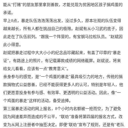
能从“打赌”的朋友那里拿到善款，才能兑现为贫困地区孩子捐鸡蛋的
承诺。
早上8点，暴走队伍浩浩荡荡出发，没过多久，原本壮观的队伍变得
越来越长，所有人都在挑战自己的极限。赵斌有从小习武的底子，因
此走在了队伍前列。“跟我一个阵营的，有宝钢马拉松队员。”赵斌因
此小得意。
赵斌把暴走过程中大大小小的纪念品珍藏起来，有盖了印章的“暴走
证”，有路途上的照片，有记载募款成绩的网络截屏。赵斌说，将来
给女儿看看，应该有一点“教育意义”。
亲身参与的感觉，是“一个鸡蛋的暴走”最具吸引力的地方，传统的捐
款捐物式公益慈善，已经不能获得更多人的认可，特别是年轻人，他
们更愿意投身有参与感、有效率、更透明的公益活动。因此，像“一
个鸡蛋的暴走”这样的活动，备受追捧。
第三届暴走活动的网上报名，8个小时内名额被一抢而空，为了避免
因为网速差异而造成的不公平，“联劝”准备将第四届的报名方式，改
变为从网上注册者中抽签决定。即便“联劝”宣布了规则，还是有“老队