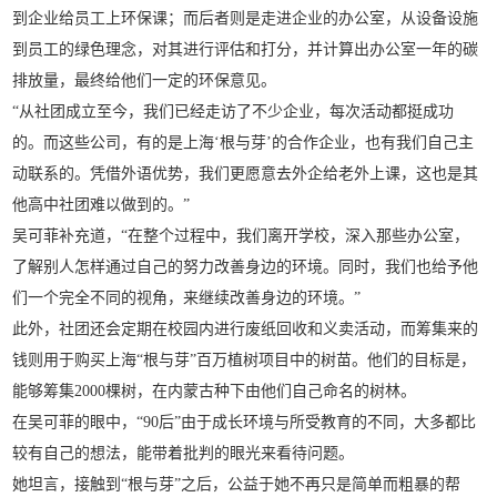
到企业给员工上环保课；而后者则是走进企业的办公室，从设备设施
到员工的绿色理念，对其进行评估和打分，并计算出办公室一年的碳
排放量，最终给他们一定的环保意见。
“从社团成立至今，我们已经走访了不少企业，每次活动都挺成功
的。而这些公司，有的是上海‘根与芽’的合作企业，也有我们自己主
动联系的。凭借外语优势，我们更愿意去外企给老外上课，这也是其
他高中社团难以做到的。”
吴可菲补充道，“在整个过程中，我们离开学校，深入那些办公室，
了解别人怎样通过自己的努力改善身边的环境。同时，我们也给予他
们一个完全不同的视角，来继续改善身边的环境。”
此外，社团还会定期在校园内进行废纸回收和义卖活动，而筹集来的
钱则用于购买上海“根与芽”百万植树项目中的树苗。他们的目标是，
能够筹集2000棵树，在内蒙古种下由他们自己命名的树林。
在吴可菲的眼中，“90后”由于成长环境与所受教育的不同，大多都比
较有自己的想法，能带着批判的眼光来看待问题。
她坦言，接触到“根与芽”之后，公益于她不再只是简单而粗暴的帮