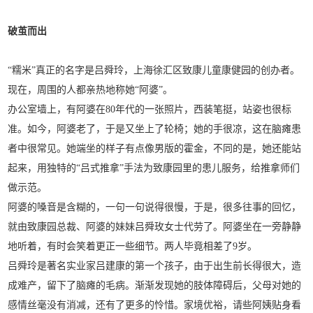
破茧而出
“糯米”真正的名字是吕舜玲，上海徐汇区致康儿童康健园的创办者。
现在，周围的人都亲热地称她“阿婆”。
办公室墙上，有阿婆在80年代的一张照片，西装笔挺，站姿也很标
准。如今，阿婆老了，于是又坐上了轮椅；她的手很凉，这在脑瘫患
者中很常见。她端坐的样子有点像男版的霍金，不同的是，她还能站
起来，用独特的“吕式推拿”手法为致康园里的患儿服务，给推拿师们
做示范。
阿婆的嗓音是含糊的，一句一句说得很慢，于是，很多往事的回忆，
就由致康园总裁、阿婆的妹妹吕舜玫女士代劳了。阿婆坐在一旁静静
地听着，有时会笑着更正一些细节。两人毕竟相差了9岁。
吕舜玲是著名实业家吕建康的第一个孩子，由于出生前长得很大，造
成难产，留下了脑瘫的毛病。渐渐发现她的肢体障碍后，父母对她的
感情丝毫没有消减，还有了更多的怜惜。家境优裕，请些阿姨贴身看