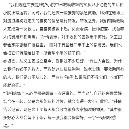
“我们现在主要是维护小院中已救助收容的70多只小动物的生活和
小院正常运转。同时，我们还做一些猫狗的紧急救助，比如在微博上
对流浪猫狗或走失的猫狗的信息进行转发。转发之外，我们辅助救助
人完成第一次救助，自猫狗被救下起，负责看病、接种疫苗、找领养
人的费用开销等等。”孙倩表示，对于收到的善款用于何处，义工团
都会定期更新在博客里，“而对于有些我们用不上的捐赠品，我们也
会把它们转赠给甘肃一所希望小学的孩子们。”
她坦言，从义工团成立至今，受到过不少质疑，“有些人会说，为什
么我们有钱不先救人，而救助这些猫猫狗狗。说老实话，要救助所有
的人，我们是力不从心的。而有些‘孩子’如果我们不救它们，它们可
能就会死。”
“我相信每个人心里都是想做一点好事的。而当这与自己的兴趣爱好
结合在一起，又是力所能及的时候，就会变得一发不可收拾。”孙倩
告诉记者，现在义工团每天都会收到很多大家捐赠的物资，“其中很
多好心人都会留下字条，每一张我都会保留好。一字一句都很感
动。”