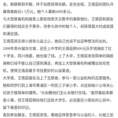
会，刷屏刷到手酸，终于如愿获得名额。走完全程，王倩茹的团队共
募得善款近1.5万元，她个人募款6000多元。
与大型慈善机构报表上那些恍若天文数字的善款相比，王倩茹和朋友
们募得的钱实在不算多，但参与其中的每个人，却获得莫大的成就感
和满足感。
王倩茹其实很小就有公益之心，她自己也说不出这种想法的出处。
2008年贵州凝冻灾害，还在上中学的王倩茹把600元压岁钱捐给了红
十字会，四川地震，她也捐了钱。上了大学，王倩茹发现简单的捐款
捐物已经不能让自己感到满足，再加上大型慈善机构被曝出信任危
机，使得王倩茹着手寻找更好的公益渠道。
大学里，王倩茹报名当上了志愿者，参与一家公益机构的志愿服务。
她和同学们到上海市黄浦区一所民工子弟小学，对这些缺少父母关心
的孩子做简单的辅导。“比如教他们怎么去银行存钱。”虽然看起来都
是小事，但王倩茹相信他们这些大学生，必定能在小朋友的心目中，
留下善意的印记。
直到参加暴走，王倩茹发现，像她这样愿意参与公益的人，比她之前