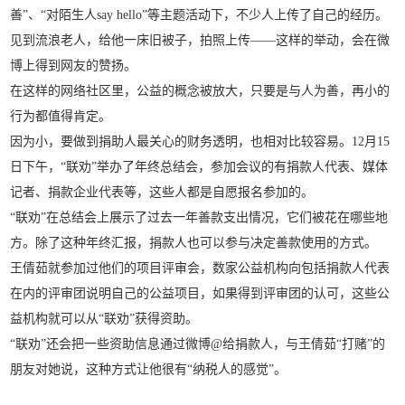
善”、“对陌生人say hello”等主题活动下，不少人上传了自己的经历。
见到流浪老人，给他一床旧被子，拍照上传——这样的举动，会在微
博上得到网友的赞扬。
在这样的网络社区里，公益的概念被放大，只要是与人为善，再小的
行为都值得肯定。
因为小，要做到捐助人最关心的财务透明，也相对比较容易。12月15
日下午，“联劝”举办了年终总结会，参加会议的有捐款人代表、媒体
记者、捐款企业代表等，这些人都是自愿报名参加的。
“联劝”在总结会上展示了过去一年善款支出情况，它们被花在哪些地
方。除了这种年终汇报，捐款人也可以参与决定善款使用的方式。
王倩茹就参加过他们的项目评审会，数家公益机构向包括捐款人代表
在内的评审团说明自己的公益项目，如果得到评审团的认可，这些公
益机构就可以从“联劝”获得资助。
“联劝”还会把一些资助信息通过微博@给捐款人，与王倩茹“打赌”的
朋友对她说，这种方式让他很有“纳税人的感觉”。