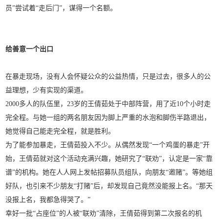
员”尝试着“走后门”，谋得一个名额。
给善意一个出口
在暴走现场，没有人会怀疑公众的公益热情，只是过去，很多人的公
益理想，少有实现的渠道。
2000多人的队伍里，23岁的王倩茹处于中部阵营，用了近10个小时走
完全程。与她一组的两名朋友因为脚上严重的水泡和脚伤半路退出，
她觉得自己能走完全程，就是胜利。
为了能参加暴走，王倩茹投入不少。从偶然发现“一个鸡蛋的暴走”开
始，王倩茹就对这个活动充满兴趣，她研究了“联劝”，认定是一家“靠
谱”的机构。她在人人网上发帖招募队员组队，向朋友“邀赌”。等她组
好队，也引来不少朋友“打赌”后，却发现自己竟然没能报上名。“那天
没报上名，我都急得哭了。”
幸好一批“占座位”的人被“联劝”清除，王倩茹得到第二次报名的机