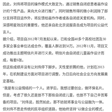
因此，刘伟将项目的操作模式大致定为，通过销售自闭症患者画作设
计的个性产品，来向大众进行推广，同时销售所得的微小利润除了部
分支持项目运作外，将反馈给画作作者或各自闭症关爱机构。同时，
深感明星效应的重要性，他还亲自赴北京说服袁岳成为项目的公益代
言人。
据介绍，项目自2012年7月发起以来，已和全国40多个高校社团及30
多家企事业单位达成合作，覆盖人群达到50万。2012年11月，项目又
成功推出主题明信片并进行义卖。明信片由自闭症儿童画作设计而
成，每套6张。
但这些成绩并没有让刘伟停下脚步。天性爱折腾的他，计划在2013
年，在机制建设方面对项目进行调整，为日后向社会企业方向发展奠
定基础。
“我是有公益情结的一个人。退学后，我想过要创业，做环保名片。
但是，考虑了很久还是放不下那些自闭症儿童，也放不下自己辛苦筹
备的项目。”刘伟说，既然如此，那不妨就将事业与公益融为一体。
但刘伟不愿走传统的民非组织道路，他始终坚持“以做企业的模式，