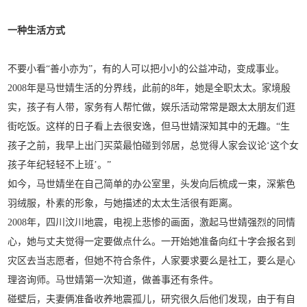
一种生活方式
不要小看“善小亦为”，有的人可以把小小的公益冲动，变成事业。
2008年是马世婧生活的分界线，此前的8年，她是全职太太。家境殷
实，孩子有人带，家务有人帮忙做，娱乐活动常常是跟太太朋友们逛
街吃饭。这样的日子看上去很安逸，但马世婧深知其中的无趣。“生
孩子之前，我早上出门买菜最怕碰到邻居，总觉得人家会议论‘这个女
孩子年纪轻轻不上班’。”
如今，马世婧坐在自己简单的办公室里，头发向后梳成一束，深紫色
羽绒服，朴素的形象，与她描述的太太生活很有距离。
2008年，四川汶川地震，电视上悲惨的画面，激起马世婧强烈的同情
心，她与丈夫觉得一定要做点什么。一开始她准备向红十字会报名到
灾区去当志愿者，但她不符合条件，人家要求要么是社工，要么是心
理咨询师。马世婧第一次知道，做善事还有条件。
碰壁后，夫妻俩准备收养地震孤儿，研究很久后他们发现，由于有自