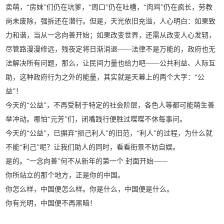
卖萌，“房妹”们仍在坑爹，“周口”仍在吐槽，“肉鸡”仍在疯长，劳教
尚未废除，强拆还在潜行。但是，天光依旧充溢，人心明白：如果致
力和谐，当从一念向善开始；如果改变世界，还需从改变人心发轫，
尽管路漫漫修远，残夜定将日渐消退——法律不是万能的，政府也无
法解决所有问题，那么，让民间力量也给力吧——公共利益、人际互
助，这种政府行为之外的能量，其实就是天幕上的两个大字：“公
益”！
今天的“公益”，不再受制于特定的社会阶层，各色人等都可能萌生善
举冲动。哪怕“元芳”们，闭嘴践行便胜过喋喋不休每事问。
今天的“公益”，已摒弃“损己利人”的旧范，“利人”的过程，为什么就
不能“利己”呢？让我们助人的同时，看看街景不妨自娱。
是的。“一念向善”何不从新年的第一个 封面开始——
你所站立的那个地方，正是你的中国。
你怎么样，中国便怎么样。你是什么，中国便是什么。
你有光明，中国便不再黑暗！