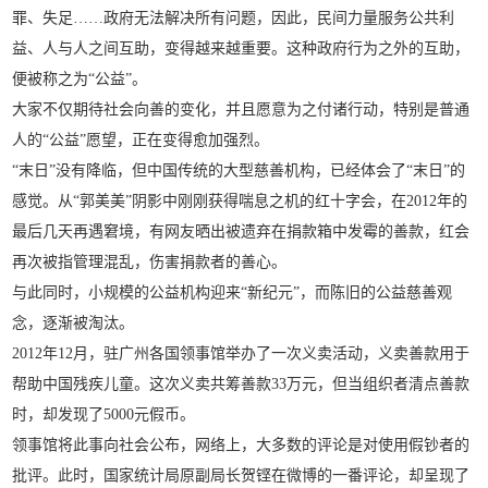
罪、失足……政府无法解决所有问题，因此，民间力量服务公共利
益、人与人之间互助，变得越来越重要。这种政府行为之外的互助，
便被称之为“公益”。
大家不仅期待社会向善的变化，并且愿意为之付诸行动，特别是普通
人的“公益”愿望，正在变得愈加强烈。
“末日”没有降临，但中国传统的大型慈善机构，已经体会了“末日”的
感觉。从“郭美美”阴影中刚刚获得喘息之机的红十字会，在2012年的
最后几天再遇窘境，有网友晒出被遗弃在捐款箱中发霉的善款，红会
再次被指管理混乱，伤害捐款者的善心。
与此同时，小规模的公益机构迎来“新纪元”，而陈旧的公益慈善观
念，逐渐被淘汰。
2012年12月，驻广州各国领事馆举办了一次义卖活动，义卖善款用于
帮助中国残疾儿童。这次义卖共筹善款33万元，但当组织者清点善款
时，却发现了5000元假币。
领事馆将此事向社会公布，网络上，大多数的评论是对使用假钞者的
批评。此时，国家统计局原副局长贺铿在微博的一番评论，却呈现了