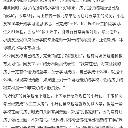
与此同时，为了给报考的小学留下好印象，孩子提供的简历也日渐
“豪华”。今年3月，网上疯传一位北京某胡同幼儿园学生的简历，小朋
友2010年开始学习瑞思课程、已完成Pre-K、K、PreRise三阶段学习、
进入S1课程，会写300多个汉字，能进行日常英语对话。除此之外，
小朋友接受中央音乐学院专业老师一对一的钢琴授课，还会轮滑、冰
球和武术等体育项目。
不少网友称自己的孩子完全“输在了起跑线上”，也有网友质疑这种教
育太可怕。网友“Civet”的分析颇具代表性：“我常在想，将来让我的
孩子一定有个愉快的童年，至于学习成绩，自己学成什么样，就是什
么样。但现实很残酷：如果能上到一个当地最好的学校，会给孩子的
将来积攒一个非常好的人脉资源。”
“小升初”的竞争也毫不逊色。不少家长感叹现在的小升初、中考和高
考已经变成“人生三大考”。小升初虽然也是就近免试入学，但是一些
学校在面试孩子时要口头解答奥数题，算是“打擦边球”，因为没有让
孩子做纸上题，不算笔试。很多培训机构也借机推出相应的“口奥”课
程。一些家长希望小升初干脆统考算了，至少衡量标准相对明确。西