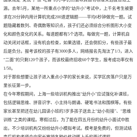
源。去年5月，某地一所重点小学的“幼升小”考试中，上千名考生被要
求在20分钟内用计算机完成200道逻辑题——平均6秒钟做完一题。试
题隐藏着数列、奇偶数等知识点，孩子们还必须综合分析图形大小变
化和颜色变化的关系。每道题都有5个选项。每做完一题，计算机自
动关闭对话框，没有机会检查，如果选错，还会倒扣分，有些孩子最
后是负分。报考该校的孩子有3000多人，网络报名先淘汰了1/3，进入
“二面”的只剩120个孩子，而该校最终招收60个学生，报考成功率仅有
1/50。
对于那些想要让孩子进入重点小学的家长来说，买学区房落户只是万
里长征第一步。
在今年寒假期间，上海一些培训机构推出“幼升小”应试强化补课班，
包括逻辑思维、拼音识字、小主持与朗诵、硬笔书法和围棋等。有些
家长甚至把还在幼儿园读小班的3岁多孩子送去上“幼小衔接”、“思维
训练”之类的课程。寒假过后，为了能在四五月份的幼升小面试中胜
出，不少培训机构又纷纷幼升小模拟考试。模考是免费的，但测试结
束后机构老师会向家长推销各种价格动辄上千的面试课程。