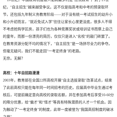
纪，“自主招生”越来越受争议。这不仅是指高考和中考的预录取环
节，还包括九年制义务教育阶段——对于没有统一考试招生的幼升小
和小升初而言，“就近免试入学”往往让家长心里更没底，很多人不得
不考虑抢购学区房，孩子们也为各种竞赛奖状或培训证书而祭上自己
的童年，而那一份漂亮的简历，仅仅只是进入“名校”的敲门砖罢了。
在教育资源分配不均的情况下，“自主招生”是一场拼尽全力的争夺。
但毫无疑问，我们不能走回“一考定终身”的老路。
无奈。无解？
高校：十年自招路漫漫
2003年，教育部在全国22所高校开展“自主选拔录取”改革试点，结束
了此前高校只能在每年同一时间招考的历史。应届高中毕业生通过考
核后，可提前确定意向高校的录取名额，并在参加高考后享受10-60分
的降分优惠，给“偏才”和“怪才”等具有特殊潜质的人才一个机会。因
为触动了“一考定终身”的制度，此举一度被誉为“我国高招制度的破冰
之举”。