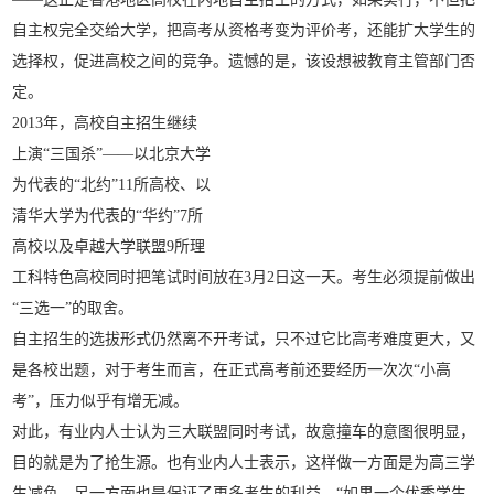
自主权完全交给大学，把高考从资格考变为评价考，还能扩大学生的
选择权，促进高校之间的竞争。遗憾的是，该设想被教育主管部门否
定。
2013年，高校自主招生继续
上演“三国杀”——以北京大学
为代表的“北约”11所高校、以
清华大学为代表的“华约”7所
高校以及卓越大学联盟9所理
工科特色高校同时把笔试时间放在3月2日这一天。考生必须提前做出
“三选一”的取舍。
自主招生的选拔形式仍然离不开考试，只不过它比高考难度更大，又
是各校出题，对于考生而言，在正式高考前还要经历一次次“小高
考”，压力似乎有增无减。
对此，有业内人士认为三大联盟同时考试，故意撞车的意图很明显，
目的就是为了抢生源。也有业内人士表示，这样做一方面是为高三学
生减负，另一方面也是保证了更多考生的利益。“如果一个优秀学生