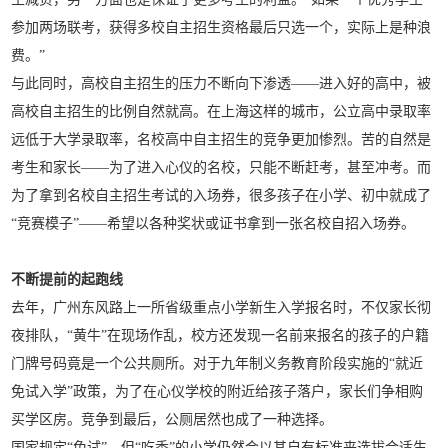
参加两场联考，获得多校自主招生资格最后只选一个，实际上是种浪
费。”
与此同时，高校自主招生的压力不断向下渗透——进入好的高中，被
高校自主招生的比例自然就高。在上海这样的城市，公立高中录取率
远低于大学录取率，名校高中自主招生的竞争更加惨烈。苦的自然是
考生和家长——为了进入心仪的名校，只能不断赶考，甚至冲考。而
为了拿到名校自主招生考试的入场券，很多孩子在小学、初中就成了
“竞赛模子”——希望以各种奖状或证书拿到一张名校自招入场券。
不断提前的起跑线
去年，广州东风路上一所省级重点小学新生入学报名时，不仅家长彻
夜排队，“黄牛”在现场作乱，校方还发现一名前来报名的孩子的户籍
门牌号码竟是一个公共厕所。对于九年制义务教育阶段实施的“就近
免试入学”政策，为了在心仪学校的附近给孩子落户，家长们争相购
买学区房。竞争到最后，公厕居然也成了一种选择。
国家规定“免试”，但“吃香”的小学仍然会以其自有标准来选拔合适生