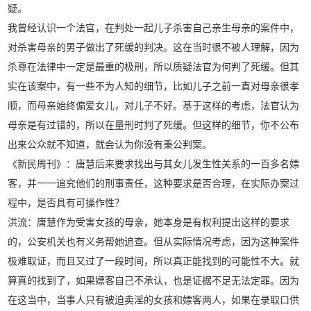
疑。
我曾经认识一个法官，在判处一起儿子杀害自己亲生母亲的案件中，
对杀害母亲的男子做出了死缓的判决。这在当时很不被人理解，因为
杀尊在法律中一定是最重的极刑，所以质疑法官为何判了死缓。但其
实在该案中，有一些不为人知的细节，比如儿子之前一直对母亲很孝
顺，而母亲始终偏爱女儿，对儿子不好。基于这样的考虑，法官认为
母亲是有过错的，所以在量刑时判了死缓。但这样的细节，你不公布
出来公众就不知道，就会认为你没有秉公判案。
《新民周刊》：唐慧后来要求找出与其女儿发生性关系的一百多名嫖
客，并一一追究他们的刑事责任，这种要求是否合理，在实际办案过
程中，是否具有可操作性？
洪流：唐慧作为受害女孩的母亲，她本身是有权利提出这样的要求
的，公安机关也有义务帮她追查。但从实际情况考虑，因为这种案件
极难取证，而且又过了一段时间，所以真正能找到的可能性不大。就
算真的找到了，如果嫖客自己不承认，也是证据不足无法定罪。因为
在这当中，当事人只有被迫卖淫的女孩和嫖客两人，如果在录取口供