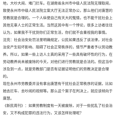
地，大吵大闹、堵门拦车。在湖南省永州市中级人民法院无理取闹，
致使永州市中级人民法院立案大厅无法正常办公，那么他们对唐慧的
劳教就是合理的。一个人纵使自己有天大的冤情，也不能干扰社会上
其他无辜人士的正常生活。当然这其中有一个悖论，很多上访者往往
认为，如果我不干扰到你们正常生活，你们就不会重视我的事情。
沈亮：社会治安处罚法里明确规定，公民如果违反了该法律，对社会
治安产生较坏影响、阻碍了社会正常秩序的，情节严重者予以劳动教
养。所以，如果一些上访人士真的采用了一些具有破坏性的行为，在
劳动教养尚未被废除的今天，对他们进行劳教就是合法的。但这当中
涉及到一点，就是劳教部门是否有证据证明他们的劳教决定是合理
的。
现在永州市劳教委并没有拿出唐慧有干扰社会正常秩序的证据，比如
她去拦车、去吵闹的视频等。那么这个案子在判决上，就应该倾向于
唐慧。
《新民周刊》：如果劳教制度有一天被废除，对于一些扰乱了社会治
安，又不构成犯罪的违法行为，又该怎样处理呢？