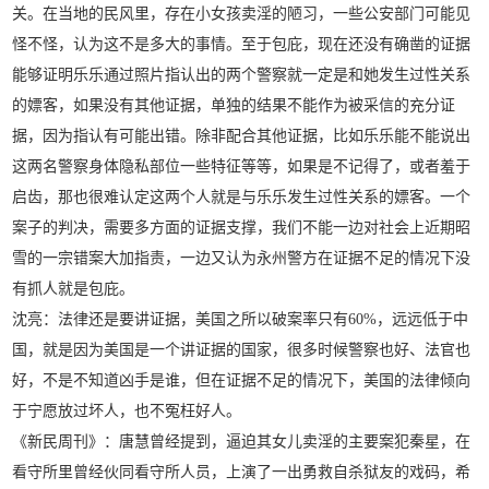
关。在当地的民风里，存在小女孩卖淫的陋习，一些公安部门可能见
怪不怪，认为这不是多大的事情。至于包庇，现在还没有确凿的证据
能够证明乐乐通过照片指认出的两个警察就一定是和她发生过性关系
的嫖客，如果没有其他证据，单独的结果不能作为被采信的充分证
据，因为指认有可能出错。除非配合其他证据，比如乐乐能不能说出
这两名警察身体隐私部位一些特征等等，如果是不记得了，或者羞于
启齿，那也很难认定这两个人就是与乐乐发生过性关系的嫖客。一个
案子的判决，需要多方面的证据支撑，我们不能一边对社会上近期昭
雪的一宗错案大加指责，一边又认为永州警方在证据不足的情况下没
有抓人就是包庇。
沈亮：法律还是要讲证据，美国之所以破案率只有60%，远远低于中
国，就是因为美国是一个讲证据的国家，很多时候警察也好、法官也
好，不是不知道凶手是谁，但在证据不足的情况下，美国的法律倾向
于宁愿放过坏人，也不冤枉好人。
《新民周刊》：唐慧曾经提到，逼迫其女儿卖淫的主要案犯秦星，在
看守所里曾经伙同看守所人员，上演了一出勇救自杀狱友的戏码，希