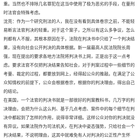
重。当然也不排除几名罪犯在这当中使用了极为恶劣的手段，在量刑
时法官会特殊考虑。
沈亮：作为一个研究刑法的人，我在没有看到具体卷宗之前，不能轻
易断言法官判决的轻重。对于这个案子，之所以有这么多争议，怎么
判都有人不服，其根本原因在于，法院在判决书中只给了一个判决结
果，没有向社会公开判决的具体根据。新一届最高人民法院院长周
强，现在提出的要求各地方法院将判决书上网，正是出于这一点考
虑。要求法官不仅把判决结果告知社会，对于判案过程中一些细节的
考量、裁定的过程，都要放到网上，经得起公众的推敲。在满足了公
众知情权的前提下，公众会根据卷宗，根据你的判决理由，得出自己
的结论。
在美国，一个法官的判决书就是一部很好的判案教科书，几万字的判
决理由，会把为什么这么判、基于几点考虑、案件中的每个细节在判
决中都起到了怎样的作用，说得非常详细。这样公众对你的判决就没
有异议。如果法院作为司法机关，在判决中姿态强势，只给社会一个
判决结果，不说明理由，这其中就难免有人对判决的公正性产生怀