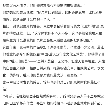
却靠谱有人情味，他们都愿意热心为我提供拍摄线索。”
忽然想起梁碧波说过：“纪录片比到最后，比的还是思想，比的还是
情感，比到底是什么样的一个人。”
相比于对他纪录片的赞美，鬼叔中更希望看到传统文化因为他的纪录
片而得以延续。但，“这个时代的有心人不多，这也是知名策展人左
靖先生为什么说我的纪录片里会加入适度温和的批判的原因”。
这些年来，鬼叔中的作品参加了许多影像节，也拿过不少奖项。最让
他看重的是今年的第四届“中国·后天双年度文化艺术奖”，他获得了其
中的“后天电影奖”——“虽然无奖金，无奖杯。但后天倡导独立、人性
的自由主义精神，拒绝自然来稿，拒绝权钱交易，拒绝伪艺术、伪文
化、伪先锋，后天电影奖是对我的最大认可和褒扬。”
鬼叔中获奖时发表的感言，恰好也是他对自己纪录片时代的最佳小
结：
“5年前，我扛着机器走回熟悉的乡村，开始时只是诗人骨子里那种念
旧的田园情怀在作祟，那些粗粝的拍摄也不过是游山戏水的副产品。