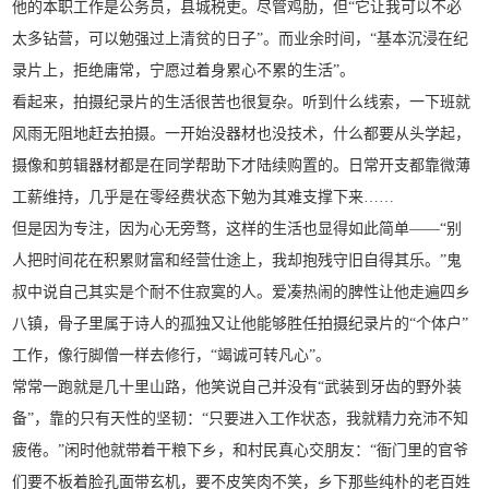
他的本职工作是公务员，县城税吏。尽管鸡肋，但“它让我可以不必
太多钻营，可以勉强过上清贫的日子”。而业余时间，“基本沉浸在纪
录片上，拒绝庸常，宁愿过着身累心不累的生活”。
看起来，拍摄纪录片的生活很苦也很复杂。听到什么线索，一下班就
风雨无阻地赶去拍摄。一开始没器材也没技术，什么都要从头学起，
摄像和剪辑器材都是在同学帮助下才陆续购置的。日常开支都靠微薄
工薪维持，几乎是在零经费状态下勉为其难支撑下来……
但是因为专注，因为心无旁骛，这样的生活也显得如此简单——“别
人把时间花在积累财富和经营仕途上，我却抱残守旧自得其乐。”鬼
叔中说自己其实是个耐不住寂寞的人。爱凑热闹的脾性让他走遍四乡
八镇，骨子里属于诗人的孤独又让他能够胜任拍摄纪录片的“个体户”
工作，像行脚僧一样去修行，“竭诚可转凡心”。
常常一跑就是几十里山路，他笑说自己并没有“武装到牙齿的野外装
备”，靠的只有天性的坚韧：“只要进入工作状态，我就精力充沛不知
疲倦。”闲时他就带着干粮下乡，和村民真心交朋友：“衙门里的官爷
们要不板着脸孔面带玄机，要不皮笑肉不笑，乡下那些纯朴的老百姓