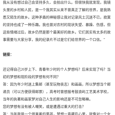
我从没有想过自己会坚持多久、会拍出什么。但很快我就发现，我镜
头里的乡村和人民，是一个我其实从来不曾真正了解的世界，是我熟
悉又陌生的故乡。这种矛盾的神秘感让我对记录风土沉迷不已，寂寞
的坚持也成了一种乐趣。我也曾对农村的现状失望、暴躁、伤感，但
这些情绪过后，故乡仍然是那个最美好的故乡。它们其实有太多的故
事需要与大家分享，我的纪录片不过是它们给世界的一个口信。”
链接：
还记得自己20岁上下、青春年少时的个人梦想吗？后来实现了吗？当
初的梦想和现阶段的梦想有何不同？
答：因为年少时迷上集邮（甚至玩物丧志）和画画，所以梦想当个邮
递员（可以方便获得邮票），高考时曾想报考鼓浪屿工艺美术学校，
当年的执著和画家梦对自己人生的影响还是不可忽略嘛。
您的梦想有没有被人嘲笑，或是遭遇过重大的打击？
答：当年我是一个很害羞的男孩，梦想一直藏在心里，就像对一个女