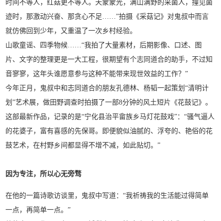
时间不等人，红菇更不等人。天蒙蒙光，满山满野的采菌人，撞见菌
迹时，那激动兴奋、那贪心不足……”拍摄《采菇记》对鬼叔中而言
就仿佛回到少年，又重温了一次乡村经验。
山歌童谣、四季物候……“我拍了大量素材，后期影像、口述、图
片、文字的整理更是一大工程，很期望有个志同道合的助手，不过知
音寥寥，这年头谁愿意参与这种不能带来现世效益的工作？”
今年正月，鬼叔中和志同道合的朋友孔德林、杨韬一起策划“清明计
划”艺术展，做田野调查时拍摄了一部8分钟的风土短片《花鼓记》。
这部最新作品，记录的是“宁化县治平畲族乡马灯花鼓戏”：“骚气逼人
的花婆子，富有喜感的先保哥。即便貌似油腻的、浮夸的、艳俗的花
鼓艺术，在村野乡间都显得不增不减，如此贴切。”
因为专注，所以心无旁骛
在他的一篇诗歌访谈里，鬼叔中写道：“我祈祷我的生活能过得简单
一点，再简单一点。”