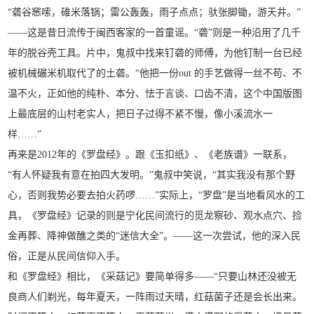
“砻谷窸嗦，碓米落锅；雷公轰轰，雨子点点；驮张脚锄，游天井。”
——这是昔日流传于闽西客家的一首童谣。“砻”则是一种沿用了几千
年的脱谷壳工具。片中，鬼叔中找来钉砻的师傅，为他钉制一台已经
被机械碾米机取代了的土砻。“他把一份out 的手艺做得一丝不苟、不
温不火，正如他的纯朴、本分、怯于言谈、口齿不清，这个中国版图
上最底层的山村老实人，把日子过得不紧不慢，像小溪流水一
样……”
再来是2012年的《罗盘经》。跟《玉扣纸》、《老族谱》一联系，
“有人怀疑我有意在拍四大发明。”鬼叔中笑说，“其实我没有那个野
心，否则我势必要去拍火药啰……”实际上，“罗盘”是当地看风水的工
具，《罗盘经》记录的则是宁化民间流行的觅龙察砂、观水点穴、捡
金再葬、降神做醮之类的“迷信大全”。——这一次尝试，他的深入民
俗，正是从民间信仰入手。
和《罗盘经》相比，《采菇记》要简单得多——“只要山林还没被无
良商人们剃光，每年夏天，一阵雨过天晴，红菇菌子还是会长出来。