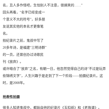
名，丑人多作怪吧，生怕别人不注意，很搞笑的……”
回头再看，“名字已经变成一
个意义不大的符号”，好多朋
友说其实他的本名才更像笔
名。
拍纪录片之前，鬼叔中写了
20多年诗，是福建“三明诗群”
的一员，还曾创办过诗歌民
刊《放弃》。
或许暗合了“放弃”之名，有朝一日，他忽然觉得自己的诗“不过是玩弄
些锦绣文字”，人生兴趣于是走到了下一个阶段——拍摄纪录片。这
时，是2008年。
抢救性拍摄
很多人知道鬼叔中，都始自他的纪录片《玉扣纸》和《老族谱》。