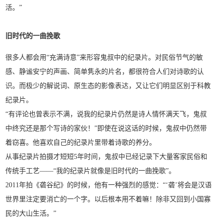
活。”
旧时代的一曲挽歌
很多人都会用“充满诗意”来形容鬼叔中的纪录片。对民俗节气的敏
感、静谧安宁的声画、简单隽永的片名，都很符合人们对诗歌的认
识。而极少的解说词、原生态的影像表达，又让它们明显区别于科教
纪录片。
“有评论也曾表示不满，说我的纪录片仍然是诗人情怀满天飞，鬼叔
中终究还是那个写诗的家伙！”即使在说这话的时候，鬼叔中仍然带
着窃喜。他喜欢自己的纪录片里带着诗歌的养分。
从事纪录片拍摄才短短5年时间，鬼叔中已经记录下大量客家民俗和
传统手工艺——“我的纪录片就像是旧时代的一曲挽歌”。
2011年拍《砻谷纪》的时候，他有一种强烈的感觉：“‘砻’将会是汉语
世界里注定要消亡的一个字。以后根本用不着嘛！除非又回到小国寡
民的大山生活。”