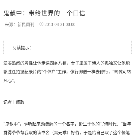
鬼叔中：带给世界的一个口信
来源：新民周刊
2013-08-21 00:00
阅读提示：
爱凑热闹的脾性让他走遍四乡八镇，骨子里属于诗人的孤独又让他能
够胜任拍摄纪录片的“个体户”工作，像行脚僧一样去修行，“竭诚可转
凡心”。
记者｜阙政
“鬼叔中”，乍听起来颇费解的一个名字，诞生于他的写诗时代：“当年
觉得爷爷帮我取的读书名（甯元乖）好俗，于是给自己取了这个怪笔