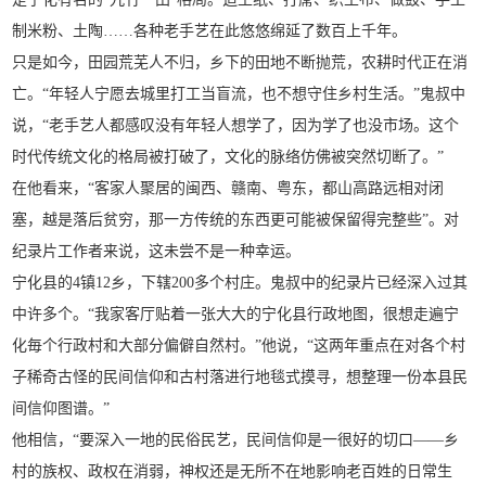
制米粉、土陶……各种老手艺在此悠悠绵延了数百上千年。
只是如今，田园荒芜人不归，乡下的田地不断抛荒，农耕时代正在消
亡。“年轻人宁愿去城里打工当盲流，也不想守住乡村生活。”鬼叔中
说，“老手艺人都感叹没有年轻人想学了，因为学了也没市场。这个
时代传统文化的格局被打破了，文化的脉络仿佛被突然切断了。”
在他看来，“客家人聚居的闽西、赣南、粤东，都山高路远相对闭
塞，越是落后贫穷，那一方传统的东西更可能被保留得完整些”。对
纪录片工作者来说，这未尝不是一种幸运。
宁化县的4镇12乡，下辖200多个村庄。鬼叔中的纪录片已经深入过其
中许多个。“我家客厅贴着一张大大的宁化县行政地图，很想走遍宁
化毎个行政村和大部分偏僻自然村。”他说，“这两年重点在对各个村
子稀奇古怪的民间信仰和古村落进行地毯式摸寻，想整理一份本县民
间信仰图谱。”
他相信，“要深入一地的民俗民艺，民间信仰是一很好的切口——乡
村的族权、政权在消弱，神权还是无所不在地影响老百姓的日常生