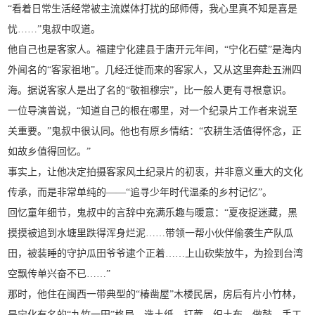
“看着日常生活经常被主流媒体打扰的邱师傅，我心里真不知是喜是
忧……”鬼叔中叹道。
他自己也是客家人。福建宁化建县于唐开元年间，“宁化石壁”是海内
外闻名的“客家祖地”。几经迁徙而来的客家人，又从这里奔赴五洲四
海。据说客家人是出了名的“敬祖穆宗”，比一般人更有寻根意识。
一位导演曾说，“知道自己的根在哪里，对一个纪录片工作者来说至
关重要。”鬼叔中很认同。他也有原乡情结：“农耕生活值得怀念，正
如故乡值得回忆。”
事实上，让他决定拍摄客家风土纪录片的初衷，并非意义重大的文化
传承，而是非常单纯的——“追寻少年时代温柔的乡村记忆”。
回忆童年细节，鬼叔中的言辞中充满乐趣与暖意：“夏夜捉迷藏，黑
摸摸被追到水塘里跌得浑身烂泥……带领一帮小伙伴偷袭生产队瓜
田，被装睡的守护瓜田爷爷逮个正着……上山砍柴放牛，为捡到台湾
空飘传单兴奋不已……”
那时，他住在闽西一带典型的“椿凿屋”木楼民居，房后有片小竹林，
是宁化有名的“九竹一田”格局。造土纸、打蓆、织土布、做鼓、手工