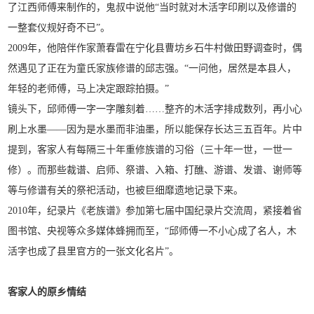
了江西师傅来制作的，鬼叔中说他“当时就对木活字印刷以及修谱的
一整套仪规好奇不已”。
2009年，他陪伴作家萧春雷在宁化县曹坊乡石牛村做田野调查时，偶
然遇见了正在为童氏家族修谱的邱志强。“一问他，居然是本县人，
年轻的老师傅，马上决定跟踪拍摄。”
镜头下，邱师傅一字一字雕刻着……整齐的木活字排成数列，再小心
刷上水墨——因为是水墨而非油墨，所以能保存长达三五百年。片中
提到，客家人有每隔三十年重修族谱的习俗（三十年一世，一世一
修）。而那些裁谱、启师、祭谱、入箱、打醮、游谱、发谱、谢师等
等与修谱有关的祭祀活动，也被巨细靡遗地记录下来。
2010年，纪录片《老族谱》参加第七届中国纪录片交流周，紧接着省
图书馆、央视等众多媒体蜂拥而至，“邱师傅一不小心成了名人，木
活字也成了县里官方的一张文化名片”。
客家人的原乡情结