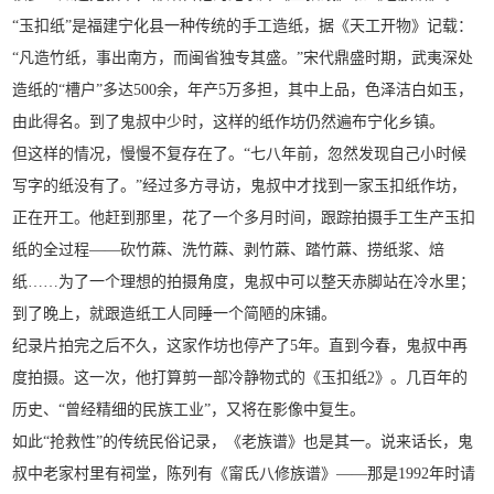
“玉扣纸”是福建宁化县一种传统的手工造纸，据《天工开物》记载：
“凡造竹纸，事出南方，而闽省独专其盛。”宋代鼎盛时期，武夷深处
造纸的“槽户”多达500余，年产5万多担，其中上品，色泽洁白如玉，
由此得名。到了鬼叔中少时，这样的纸作坊仍然遍布宁化乡镇。
但这样的情况，慢慢不复存在了。“七八年前，忽然发现自己小时候
写字的纸没有了。”经过多方寻访，鬼叔中才找到一家玉扣纸作坊，
正在开工。他赶到那里，花了一个多月时间，跟踪拍摄手工生产玉扣
纸的全过程——砍竹蔴、洗竹蔴、剥竹蔴、踏竹蔴、捞纸浆、焙
纸……为了一个理想的拍摄角度，鬼叔中可以整天赤脚站在冷水里；
到了晚上，就跟造纸工人同睡一个简陋的床铺。
纪录片拍完之后不久，这家作坊也停产了5年。直到今春，鬼叔中再
度拍摄。这一次，他打算剪一部冷静物式的《玉扣纸2》。几百年的
历史、“曾经精细的民族工业”，又将在影像中复生。
如此“抢救性”的传统民俗记录，《老族谱》也是其一。说来话长，鬼
叔中老家村里有祠堂，陈列有《甯氏八修族谱》——那是1992年时请