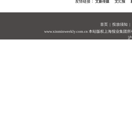
友情链接：
文新传媒
文汇报
首页
|
投放须知
|
www.xinminweekly.com.cn
本站版权上海报业集团所有，未经许可
沪