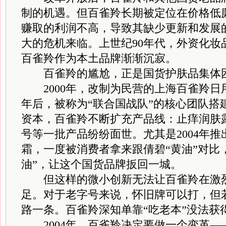
制的机遇。但百雀羚长期被定位在价格低
赚取的利润不高，导致其缺少更新和发展
大的危机来临。上世纪90年代，外资化妆
百雀羚作为本土品牌渐渐沉寂。
百雀羚的尴尬，正是国货护肤品集体
2000年，改制为民营的上海百雀羚日
年后，被称为“联合国战队”的核心团队搭
资本，百雀羚不断扩充产品线：止痒润肤
号等一批产品纷纷面世。尤其是2004年
霜，一度被消费者拿来跟倩碧“黄油”对比
油”，让这个国货品牌扳回一城。
但这样的微小创新无法让百雀羚在激烈
足。对于老字号来说，怀旧牌可以打，但
路一条。百雀羚深知单靠“吃老本”没法获
2004年，百雀羚决定要做一个变革—