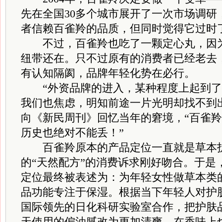
先在全国30多个城市展开了一次市场调研
者信赖百雀羚的品质，但同时觉得它过时
不过，百雀羚也吃了一颗定心丸，因为
纽带还在。只不过原有的消费者已经老去
有认知隔阂，品牌年轻化势在必行。
“外资品牌的进入，某种程度上起到了
我们也焦虑，明知前途一片光明却找不到
向《新民周刊》回忆当年的窘境，“百雀
历史也绝对不能丢！”
百雀羚原本的产品定位一直就是草本护
的“天然配方”的消费诉求刚好吻合。于是
定位最终被表述为：为年轻女性做草本类
品功能专注于保湿。根据当下年轻人对护
国际领先的日化科研实验室合作，把护肤
天使用的偏油腻改为更加清爽，在香味上