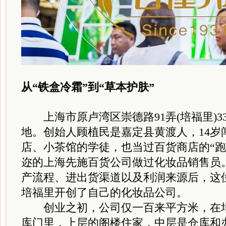
从“铁盒冷霜”到“草本护肤”
上海市原卢湾区崇德路91弄(培福里)3
地。创始人顾植民是嘉定县黄渡人，14岁
店、小茶馆的学徒，也当过百货商店的“跑
迩的上海先施百货公司做过化妆品销售员
产流程、进出货渠道以及利润来源后，这
培福里开创了自己的化妆品公司。
创业之初，公司仅一百来平方米，在培
库门里，上层的阁楼住家，中层是仓库和