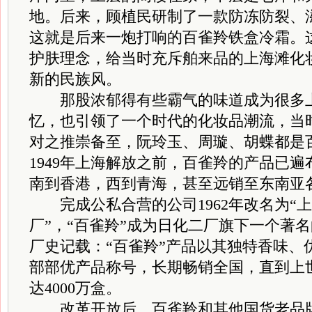
地。后来，顾植民研制了一款防冻防裂、
这就是后来一炮打响的百雀羚铁盒冷霜。
护肤理念，给当时充斥舶来品的上海滩化
新的民族风。
那股浓郁得有些霸气的味道成为很多上
忆，也引领了一个时代的化妆品潮流，当
对之推崇备至，阮玲玉、周璇、胡蝶都是
1949年上海解放之前，百雀羚的产品已
南到香港，西到青海，甚至远销至东南亚
完成公私合营的公司1962年改名为“
厂”，“百雀羚”成为日化二厂旗下一个著
厂史记载：“百雀羚”产品以其独特香味、
部部优产品称号，长期畅销全国，直到上世
达4000万盒。
改革开放后，百雀羚和其他国货老品牌