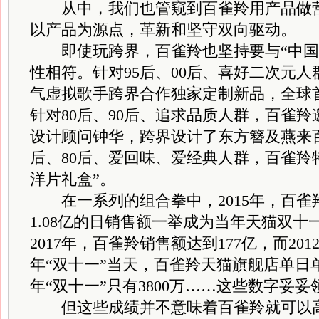
从中，我们也管窥到百雀羚用产品做营
以产品为源点，革新和坚守双向驱动。
即使玩跨界，百雀羚也坚持要与“中国风
性相符。针对95后、00后、喜好二次元
气虚拟歌手跨界合作独家定制新品，全球
针对80后、90后、追求品质人群，百雀
设计顾问钟华，跨界设计了东方簪及燕来百
后、80后、爱回味、爱经典人群，百雀羚
洋片礼盒”。
在一系列的组合拳中，2015年，百雀羚
1.08亿的日销售额一举成为当年天猫双
2017年，百雀羚销售额达到177亿，而201
年“双十一”当天，百雀羚天猫旗舰店单日单店
年“双十一”只有3800万……这些数字妥
但这些成绩并不意味着百雀羚就可以高