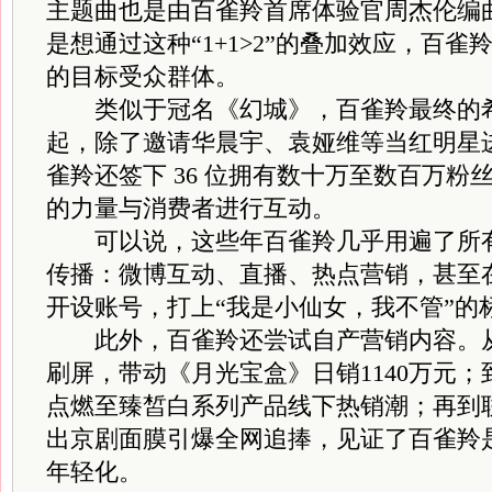
主题曲也是由百雀羚首席体验官周杰伦编
是想通过这种“1+1>2”的叠加效应，百
的目标受众群体。
类似于冠名《幻城》，百雀羚最终的希
起，除了邀请华晨宇、袁娅维等当红明星进行
雀羚还签下 36 位拥有数十万至数百万粉
的力量与消费者进行互动。
可以说，这些年百雀羚几乎用遍了所有
传播：微博互动、直播、热点营销，甚至
开设账号，打上“我是小仙女，我不管”的
此外，百雀羚还尝试自产营销内容。从《
刷屏，带动《月光宝盒》日销1140万元
点燃至臻皙白系列产品线下热销潮；再到
出京剧面膜引爆全网追捧，见证了百雀羚
年轻化。