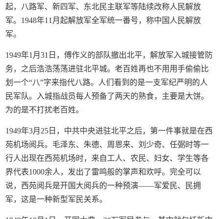
起，八路军、新四军、东北民主联军等陆续改称人民解放
军。1948年11月起解放军全军统一番号，称中国人民解放
军。
1949年1月31日，傅作义的部队撤出北平，解放军入城接管防
务，之后浩浩荡荡进驻北平城。老百姓再也不用用手偷偷比
划一个“八”字来指代八路。人们看到的是一支军纪严明的人
民军队。入城指战员每人预备了两天的熟食，主要是大饼。
为的是不打扰老百姓。
1949年3月25日，中共中央进驻北平之后，第一件事就是在西
苑机场阅兵。毛泽东、朱德、周恩来、刘少奇、任弼时等一
行人出现在西苑机场时，来自工人、农民、妇女、学生等各
界代表1000余人，发出了雷鸣般的掌声和欢呼。完全可以
说，西苑阅兵是开国大阅兵的一种预演——军爱民、民拥
军，这是一种新型军民关系。