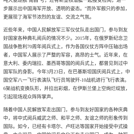
吨大驱逐舰‘南昌’号，还有新型核潜艇一起接受检阅，进一
步展示出中国海军开放、透明的姿态。”而外军舰只的参加，
更展现了海军节浓烈的友谊、交流之气氛。
近些年来，中国人民解放军三军仪仗队走出国门，参与到友
好国家各种典礼阅兵的情况不少。2015年，在俄罗斯纪念卫
国战争胜利70周年阅兵式上，作为各国仪仗方阵中压轴出场
者，中国军人展示了严整的军容，高昂的士气。近年来，在
意大利、委内瑞拉、墨西哥等国的阅兵式上，都曾见到过中
国军队的身影。今年3月23日，在巴基斯坦国庆阅兵式上，中
国空军八一飞行表演队飞行员驾驶歼-10战机进行飞行表演。
6架战机变换队形，并拉出彩烟，在伊斯兰堡上空绚烂绽放，
引起现场观众阵阵掌声。
随着中国人民解放军走出国门，参与到友好国家的各种庆典
中，将中式阅兵威武之师、和平之师、友谊之师的形象传到
国际。如今，已经有卡塔尔、卢旺达等国家开始接受中式操