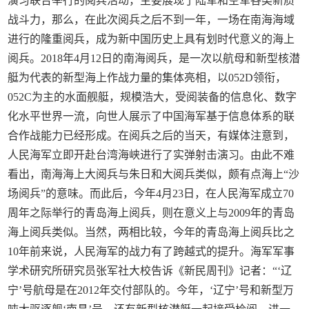
演习联合举行的阅兵活动，主要展现了陆军和空军各类新质
战斗力，那么，在此次阅兵之后不到一年，一场在南海海域
进行的隆重阅兵，成为新中国历史上具有划时代意义的海上
阅兵。2018年4月12日的南海阅兵，是一次以航母和新型核潜
艇为代表的新型海上作战力量的集体亮相，以052D领衔，
052C为主的水面舰艇，规模浩大，受阅装备的信息化、数字
化水平世界一流，向世人展示了中国海军基于信息体系的联
合作战能力已经形成。在阅兵之后的当天，有媒体注意到，
人民海军立即开赴台湾海峡进行了实弹射击演习。由此不难
看出，南海海上大阅兵与朱日和大阅兵类似，颇有点海上“沙
场阅兵”的意味。而此后，今年4月23日，在人民海军成立70
周年之际举行的青岛海上阅兵，则在意义上与2009年的青岛
海上阅兵类似。当然，两相比较，今年的青岛海上阅兵比之
10年前来说，人民海军的战力有了跨越式的提升。海军军事
学术研究所研究员张军社大校告诉《新民周刊》记者：“‘辽
宁’号航母是在2012年交付部队的。今年，‘辽宁’号和新型万