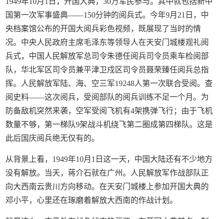
1949年10月1日，开国大典，30万军民参与。其中就包括新中
国第一次军事盛典——150分钟的阅兵式。今年9月21日，中
央档案馆公布的开国大阅兵彩色视频，既展现了当时的情
况。中央人民政府主席毛泽东等领导人在天安门城楼观礼阅
兵式，中国人民解放军总司令朱德任阅兵司令员乘车检阅部
队，华北军区司令员兼平津卫戍区司令员聂荣臻任阅兵总指
挥。人民解放军陆、海、空三军19248人第一次联合受阅。查
阅史料——这次阅兵，受阅部队的阅兵训练不足一个月。为
防备敌机突然来袭，空军受阅飞机有4架携弹飞行；由于飞机
数量不够，第一梯队9架战斗机绕飞第二圈成第四梯队。这是
此后国庆阅兵绝无仅有的。
从背景上看，1949年10月1日这一天，中国大陆还有不少地方
没有解放。当天，蒋介石就在广州。人民解放军作战部队正
向大西南云贵川方向移动。在天安门城楼上参加开国大典的
邓小平，心里还在琢磨着解放大西南的作战计划。