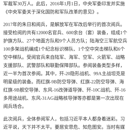
军裁军30万人。此后，2016年1月1日，中央军委印发并实施
《中央军委关于深化国防和军队改革的意见》。
2017年的朱日和阅兵，是解放军在军改后举行的首次阅兵。
接受检阅的共有12000名官兵、600余台（套）装备，组成1个
护旗方队、27个地面方队和9个人员方队；陆海空三军航空兵
100多架战机编成1个纪念标识梯队、1个空中突击梯队和6个
空中梯队。受阅官兵来自陆军、海军、空军、火箭军、战略
支援部队、武警部队和联勤保障部队。参阅装备类型多样，
近一半为首次参阅。其中，歼-20隐形战机、99A主战坦克是
明星级的装备。而红旗-9B防空导弹、红旗-22防空导弹、海
红旗-9B舰空导弹、东风-16改弹道导弹、歼-10C战机、歼-16
多用途战机、东风-31AG战略核导弹等亦都是第一次出现在
阅兵场合。
此次阅兵，全体参阅军人，包括习近平本人都身着迷彩。习
近平说，天下并不太平。要居安思危、知危图安。当时有媒