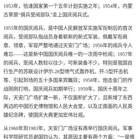
1953年，恰逢国家第一个五年计划实施之年；1954年，内蒙
古草原“骑兵受阅部队”走上国庆阅兵式。
1955年的国庆阅兵，是中国人民解放军实施军衔制后的首次
阅兵，受阅部队指战员身着崭新的新式军装，佩戴军衔肩
章、领章，军容严整地通过天安门广场；1956年的阅兵令人
难忘——这是新中国国庆阅兵唯一的一次雨中检阅；1957年
的阅兵，受阅人数较以往少，可新装备不少，特别是我国自
行生产的苏联设计伊尔-28型喷气式轰炸机、歼-5型歼击机
等，引起到场的五十多国来宾瞩目；1958年，炮击金门的作
战刚刚打响，国庆阅兵如期举行；1959年，国庆十周年之
际，天安门广场扩建一新，不仅面积扩大了，且新增了东西
两边的中国历史博物馆和人民大会堂，以及正南面的人民英
雄纪念碑，使国庆大典更加宏伟壮观。
从1960年到1983年，天安门广场没有再举行国庆阅兵。军事
科学院研究员谢国钧认为，其原因主要有两个方面：“一是根