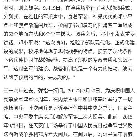
潮时，则会鼓掌。9月19日，在演兵场举行了盛大的阅兵式、
分列式。在雄壮的军乐声中，身着军装，神采奕奕的邓小平
登上红旗牌敞篷阅兵车，检阅了参加演习的陆海空三军组成
的53个地面方队和6个空中梯队。阅兵之后，邓小平发表重要
讲话。邓小平说：“这次演习，检验了部队现代化、正规化建
设的成果，较好地体现了现代战争的特点，摸索了现代条件
下诸兵种协同作战的经验，提高了部队的军政素质和实战水
平。这对全军的建设、战备和训练是一个有力的推动。演习
达到了预期的目的，是成功的。”
三十六年过去，弹指一挥间。2017年7月30日，为庆祝中国人
民解放军建军90周年，在内蒙古朱日和训练基地举行了一场
沙场阅兵。此次阅兵是习近平担任中共中央总书记、国家主
席、中央军委主席以后的解放军第二次大阅兵。此前，2015
年9月3日，在天安门广场举行了中国人民抗日战争暨世界反
法西斯战争胜利70周年大阅兵。在阅兵后，习近平宣布解放