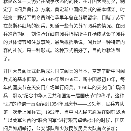
就是这么一支仍处在战争状态的武装，在开国大典前夕，制
定了《阅兵典礼》方案，奠定新中国阅兵式的基本框架。时
任第二野战军司令员刘伯承早年曾在苏联留学，目睹了苏军
在莫斯科红场的阅兵，知道一些有关苏军阅兵的情况。在阅
兵准备期间，刘伯承详细向阅兵指挥所主任杨成武谈了阅兵
的具体情节和注意事项，最后概括地说，阅兵是一种特定内
容的礼仪，是一种形式。这种形式搞好了，目的也就达到
了。
开国大典阅兵式此后成为国庆阅兵的蓝本，奠定了新中国阅
兵式的基本框架。从1949年到1959年，新中国最初10年，每
年的国庆节在天安门广场举行阅兵。1950年的天安门广场阅
兵，冠以“纪念中华人民共和国第一届国庆节”的称呼，这种
“届”的称谓一直沿续到1954年国庆节——1951年，民兵方队
第一次走上阅兵式；1952年，当中国人民志愿军在朝鲜战场
与以美军为首的“联合国军”进行艰苦卓绝战斗的时候，国庆
阅兵如期举行，公安部队和少数民族民兵大队首次参加；