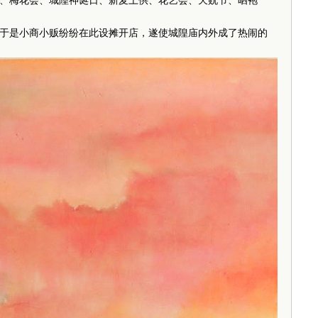
、梅花会、城隍神诞日、新麦上供、花艺会、天贶节、晒袍
是小商小贩纷纷在此设摊开店，遂使城隍庙内外成了热闹的