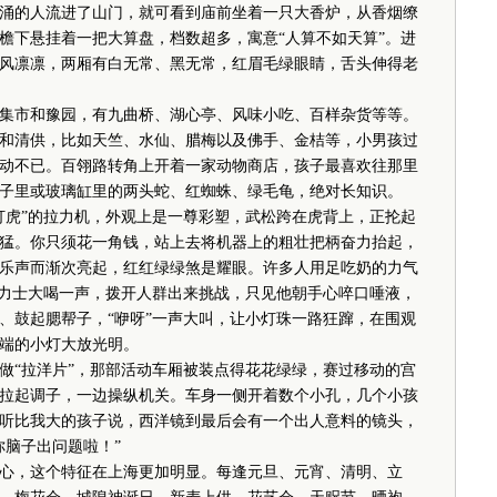
的人流进了山门，就可看到庙前坐着一只大香炉，从香烟缭
檐下悬挂着一把大算盘，档数超多，寓意“人算不如天算”。进
风凛凛，两厢有白无常、黑无常，红眉毛绿眼睛，舌头伸得老
市和豫园，有九曲桥、湖心亭、风味小吃、百样杂货等等。
和清供，比如天竺、水仙、腊梅以及佛手、金桔等，小男孩过
动不已。百翎路转角上开着一家动物商店，孩子最喜欢往那里
子里或玻璃缸里的两头蛇、红蜘蛛、绿毛龟，绝对长知识。
虎”的拉力机，外观上是一尊彩塑，武松跨在虎背上，正抡起
猛。你只须花一角钱，站上去将机器上的粗壮把柄奋力抬起，
乐声而渐次亮起，红红绿绿煞是耀眼。许多人用足吃奶的力气
大力士大喝一声，拨开人群出来挑战，只见他朝手心啐口唾液，
、鼓起腮帮子，“咿呀”一声大叫，让小灯珠一路狂蹿，在围观
端的小灯大放光明。
“拉洋片”，那部活动车厢被装点得花花绿绿，赛过移动的宫
拉起调子，一边操纵机关。车身一侧开着数个小孔，几个小孩
听比我大的孩子说，西洋镜到最后会有一个出人意料的镜头，
你脑子出问题啦！”
，这个特征在上海更加明显。每逢元旦、元宵、清明、立