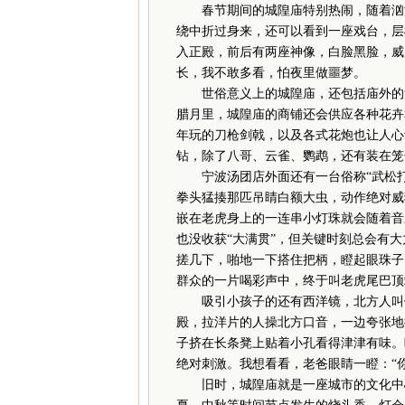
春节期间的城隍庙特别热闹，随着汹涌
绕中折过身来，还可以看到一座戏台，层
入正殿，前后有两座神像，白脸黑脸，威
长，我不敢多看，怕夜里做噩梦。
世俗意义上的城隍庙，还包括庙外的集
腊月里，城隍庙的商铺还会供应各种花卉
年玩的刀枪剑戟，以及各式花炮也让人心
钻，除了八哥、云雀、鹦鹉，还有装在笼
宁波汤团店外面还有一台俗称“武松打
拳头猛揍那匹吊睛白额大虫，动作绝对威
嵌在老虎身上的一连串小灯珠就会随着音
也没收获“大满贯”，但关键时刻总会有
搓几下，啪地一下搭住把柄，瞪起眼珠子
群众的一片喝彩声中，终于叫老虎尾巴顶
吸引小孩子的还有西洋镜，北方人叫做
殿，拉洋片的人操北方口音，一边夸张地
子挤在长条凳上贴着小孔看得津津有味。
绝对刺激。我想看看，老爸眼睛一瞪：“
旧时，城隍庙就是一座城市的文化中心