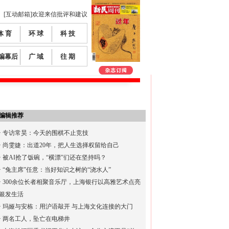
[互动邮箱]欢迎来信批评和建议
体 育
环 球
科 技
编幕后
广 域
往 期
编辑推荐
·
专访常昊：今天的围棋不止竞技
·
尚雯婕：出道20年，把人生选择权留给自己
·
被AI抢了饭碗，“横漂”们还在坚持吗？
·
“兔主席”任意：当好知识之树的“浇水人”
·
300余位长者相聚音乐厅，上海银行以高雅艺术点亮
银发生活
·
玛娅与安栋：用沪语敲开 与上海文化连接的大门
·
两名工人，坠亡在电梯井