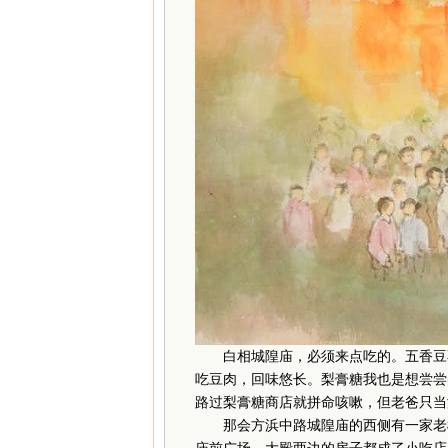
白相城隍庙，必须来点吃的。五香豆不
吃豆肉，回味悠长。梨膏糖我也是想尝尝
路过梨膏糖商店就拼命咳嗽，但老爸只当
那会方浜中路城隍庙的西侧有一家老松