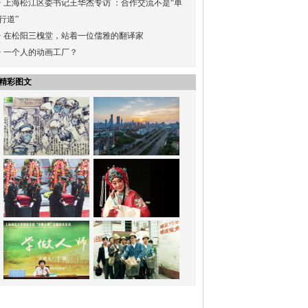
·
上海松江区委书记王华杰专访 ：合作交流不是“单
行道”
·
在松阳三槐堂，站着一位儒雅的翻译家
·
一个人的动画工厂？
精彩图文