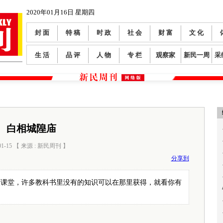
2020年01月16日 星期四
封 面
特 稿
时 政
社 会
财 富
文 化
生 活
品 评
人 物
专 栏
观察家
新民一周
采
白相城隍庙
01-15 【 来源 : 新民周刊 】
阅读数：
0
分享到
大课堂，许多教科书里没有的知识可以在那里获得，就看你有