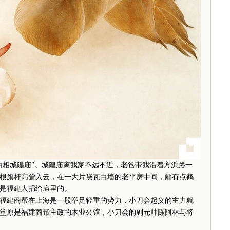
白相城隍庙”。城隍庙离我家不远不近，老爸带我沿着方浜路一
根旗杆高耸入云，在一大片黛瓦白墙的老平房中间，颇有点鹤
是福建人捐给庙里的。
建商帮在上海是一股举足轻重的势力，小刀会起义的主力就
堂原是福建商帮主政的木业公馆，小刀会的副元帅陈阿林与将