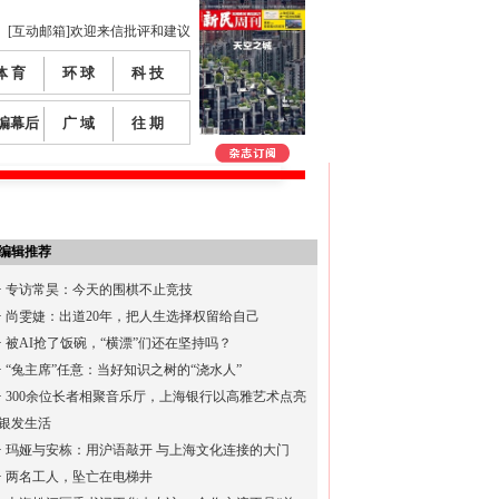
[互动邮箱]欢迎来信批评和建议
体 育
环 球
科 技
编幕后
广 域
往 期
编辑推荐
·
专访常昊：今天的围棋不止竞技
·
尚雯婕：出道20年，把人生选择权留给自己
·
被AI抢了饭碗，“横漂”们还在坚持吗？
·
“兔主席”任意：当好知识之树的“浇水人”
·
300余位长者相聚音乐厅，上海银行以高雅艺术点亮
银发生活
·
玛娅与安栋：用沪语敲开 与上海文化连接的大门
·
两名工人，坠亡在电梯井