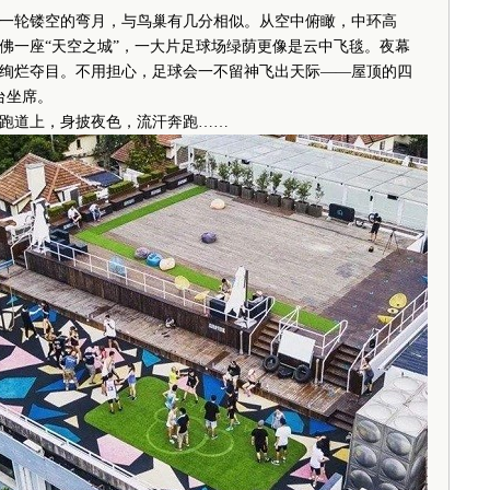
轮镂空的弯月，与鸟巢有几分相似。从空中俯瞰，中环高
佛一座“天空之城”，一大片足球场绿荫更像是云中飞毯。夜幕
绚烂夺目。不用担心，足球会一不留神飞出天际——屋顶的四
台坐席。
道上，身披夜色，流汗奔跑……