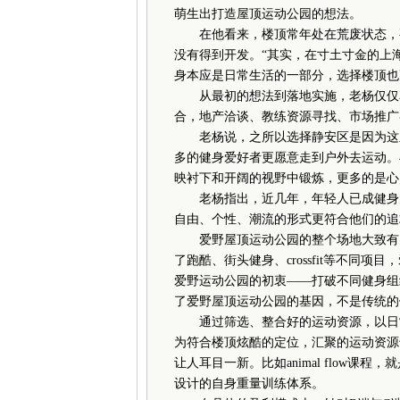
萌生出打造屋顶运动公园的想法。
在他看来，楼顶常年处在荒废状态，要
没有得到开发。“其实，在寸土寸金的上
身本应是日常生活的一部分，选择楼顶也
从最初的想法到落地实施，老杨仅仅花
合，地产洽谈、教练资源寻找、市场推广
老杨说，之所以选择静安区是因为这里
多的健身爱好者更愿意走到户外去运动。
映衬下和开阔的视野中锻炼，更多的是心
老杨指出，近几年，年轻人已成健身大
自由、个性、潮流的形式更符合他们的追
爱野屋顶运动公园的整个场地大致有10
了跑酷、街头健身、crossfit等不同
爱野运动公园的初衷——打破不同健身组
了爱野屋顶运动公园的基因，不是传统的
通过筛选、整合好的运动资源，以日常课
为符合楼顶炫酷的定位，汇聚的运动资源
让人耳目一新。比如animal flow
设计的自身重量训练体系。