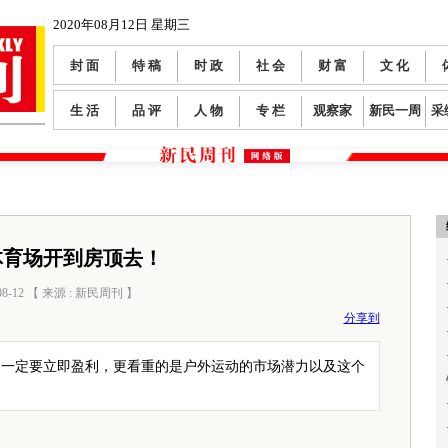
2020年08月12日 星期三
封 面
特 稿
时 政
社 会
财 富
文 化
生 活
品 评
人 物
专 栏
观察家
新民一周
采
体育场开到房顶去！
08-12 【 来源 : 新民周刊 】
阅读数：
0
分享到
是一定要立即盈利，更看重的是户外运动的市场潜力以及这个