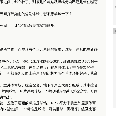
眼之间，都立秋了。到底是忙着贴秋膘犒劳自己还是管住嘴迈
间挥汗如雨的运动体验，想不想尝试一下？
园……让我们玩转魔都屋顶健身。
稀罕物，而屋顶有个正儿八经的标准足球场，你只能在新静
中心，距离地铁1号线汶水路站200米，建设总规模达87544平
区土地资源有限，体育场在设计建造时体现了垂直叠加的特
计，但却在外立面上采用了钢结构将各个单体环抱起来，从高
室外体育场、综合配套、地下车库五大部分组成，其中综合
4片网球场、16片乒乓球场、20片羽毛球场和1所游泳馆。可同
身场所。
座位于屋顶的标准足球场。16253平方米的室外屋顶体育
设有6根跑道和一个标准足球场，可供足球、田径等训练及比赛