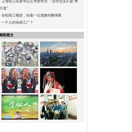
·
上海松江区委书记王华杰专访 ：合作交流不是“单
行道”
·
在松阳三槐堂，站着一位儒雅的翻译家
·
一个人的动画工厂？
精彩图文