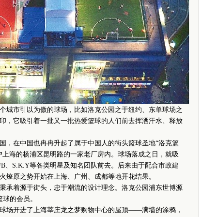
城市引以为傲的球场，比如洛克公园之于纽约、东单球场之
印，它吸引着一批又一批热爱篮球的人们前去挥洒汗水、释放
，在中国也冉冉升起了属于中国人的街头篮球圣地“洛克篮
落户上海的杨浦区昆明路的一家老厂房内。球场落成之日，就吸
B、S.K.Y等各类明星及知名团队前去。后来由于配合市政建
火燎原之势开始在上海、广州、成都等地开花结果。
承着源于街头，忠于潮流的设计理念。洛克公园浦东世博源
篮球的会员。
球场开进了上海莘庄龙之梦购物中心的屋顶——满墙的涂鸦，