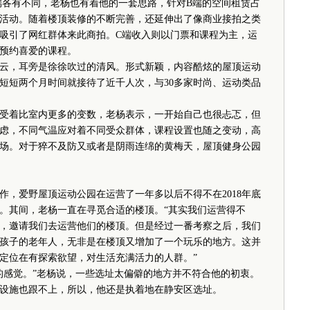
各有不同，老杨也有着他的一套思路，针对B端的空间租赁占
活动。随着楼顶装修的不断完善，还延伸出了像商业接拍之类
吸引了网红群体来此商拍。C端收入则以门票和课程为主，运
预约喜爱的课程。
，耳旁是徐徐吹过的清风。形式新颖，内容酷炫的屋顶运动
短短两个月时间就接待了近千人次，与30多家时尚、运动类品
着比室内更多的变数，老杨表示，一开始自己也很忐忑，但
虑，不同气温应对着不同受众群体，课程设置也随之变动，高
场。对于猝不及防又或者是阴雨连绵的黄梅天，屋顶健身公园
爱野屋顶运动公园在运营了一年多以后不得不在2018年底
。其间，老杨一直在寻觅合适的楼顶。“其实我们运营得不
，邀请我们去运营他们的楼顶。但是经过一番考察之后，我们
孩子的老年人，无非是在楼顶又增加了一个玩乐的地方。这并
定位在有探索欲望，对生活充满活力的人群。”
感觉。”老杨说，一些选址太偏僻的地方并不符合他的初衷。
设施也跟不上，所以，他还是执着地在静安区选址。