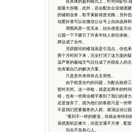
在具体的盈利模式上，针对B端与C端
据最大份额，此外，还会配合企业做团建
的辅助业务，歌手黄龄就曾光顾，另外也
动爱好者可以在微信公众号上自由选择和
周围风景一览无余，抬头便是蓝天白云
公园一下子吸引了许多年轻人前往体验。
牌达成了合作。
另辟蹊径的楼顶虽是引流点，但也承受
两个月时间下来，完全打消了这方面的疑
温严寒的极端天气往往成了外国友人的主
也有着自己的解决方案。
只是意外来得有点太突然。
由于租赁合约的问题，为配合政府工作，
暂时关闭。这一停歇，就是近两年的时间
错，也有一些商业楼宇看到了我们的潜力
还是放弃了。因为他们的客群只是一些带
不是我们想要服务的人群。屋顶运动公园
“看到不一样的楼顶，你就会有特别的
虽然面积足够大，但是交通不方便，配套
功夫不负有心人。