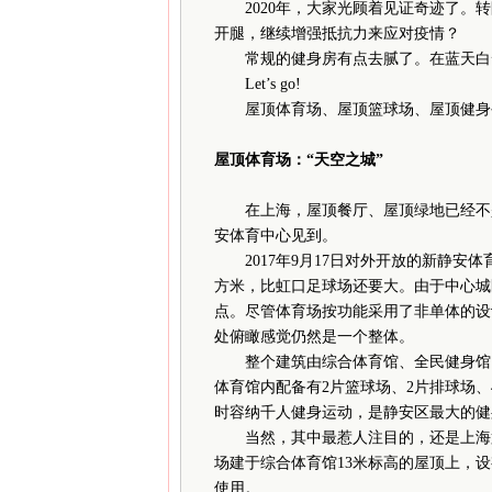
2020年，大家光顾着见证奇迹了。转
开腿，继续增强抵抗力来应对疫情？
常规的健身房有点去腻了。在蓝天白云
Let’s go!
屋顶体育场、屋顶篮球场、屋顶健身公
屋顶体育场：“天空之城”
在上海，屋顶餐厅、屋顶绿地已经不是
安体育中心见到。
2017年9月17日对外开放的新静安体育
方米，比虹口足球场还要大。由于中心城
点。尽管体育场按功能采用了非单体的设
处俯瞰感觉仍然是一个整体。
整个建筑由综合体育馆、全民健身馆、
体育馆内配备有2片篮球场、2片排球场、
时容纳千人健身运动，是静安区最大的健
当然，其中最惹人注目的，还是上海第一
场建于综合体育馆13米标高的屋顶上，
使用。