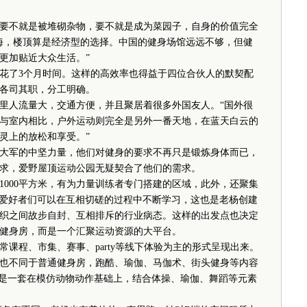
不就是被堆砌杂物，要不就是成为菜园子，自身的价值完全
海，楼顶算是经济型的选择。中国的健身场馆远远不够，但健
更加贴近大众生活。”
了3个月时间。这样的高效率也得益于四位合伙人的默契配
各司其职，分工明确。
人流量大，交通方便，并且聚居着很多外国友人。“国外很
与室内相比，户外运动则完全是另外一番天地，在蓝天白云的
灵上的放松和享受。”
军的中坚力量，他们对健身的要求不再只是锻炼身体而已，
求，爱野屋顶运动公园无疑契合了他们的需求。
00平方米，有为力量训练者专门搭建的区域，此外，还聚集
项目，爱好者们可以在互相切磋的过程中不断学习，这也是老杨创建
织之间故步自封、互相排斥的行业病态。这样的出发点也决定
健身房，而是一个汇聚运动资源的大平台。
程、市集、赛事、party等线下体验为主的形式呈现出来。
也不同于普通健身房，跑酷、瑜伽、马伽术、街头健身等内容
课程，就是一套在模仿动物动作基础上，结合体操、瑜伽、舞蹈等元素