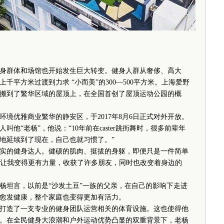
群体和场馆也开始发生巨大转变。健身人群从奢侈、高大
平方米过渡到力求 “小而美”的300—500平方米。上海爱野
搬到了繁华区域的屋顶上，在全国首创了屋顶运动公园的概
优雅商业繁华的静安区，于2017年8月6日正式对外开放。
他“老杨”，他说：“10年前在caster跳街舞时，很多前辈年
地延续到了现在，自己也就习惯了。”
的健身达人。健硕的肌肉、挺拔的身躯，即便只是一件简单
身让我变得更有力量，收获了许多朋友，同时也改变着身边的
坦言，以前是“沙发土豆”一族的父亲，在自己的影响下走进
愈发健康，整个家庭也变得更加有活力。
造了一支专业的健身团队运营相关的体育设施。这也使得他
。在全民健身大浪潮和户外运动优势凸显的双重背景下，老杨