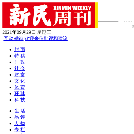
2021年09月29日 星期三
[互动邮箱]欢迎来信批评和建议
封 面
特 稿
时 政
社 会
财 富
文 化
体 育
环 球
科 技
生 活
品 评
人 物
专 栏