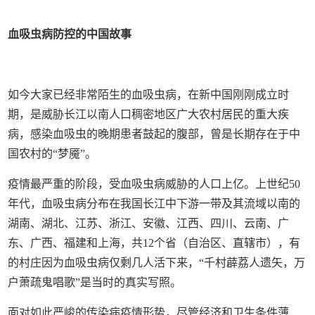
血吸虫病防控的中国故事
如今大家已经非常陌生的血吸虫病，在新中国刚刚成立时
期，是威胁长江以南人口稠密地区广大农村居民的重大疾
病，感染血吸虫的晚期患者鼓起的腹部，曾是长期存在于中
国农村的“梦魇”。
疫情最严重的阶段，受血吸虫病威胁的人口上亿。上世纪50
年代，血吸虫病分布在我国长江中下游一带及其流域以南的
湖南、湖北、江苏、浙江、安徽、江西、四川、云南、广
东、广西、福建和上海，共12个省（自治区、直辖市），有
的村庄因为血吸虫病仅剩几人活下来，“千村薜荔人遗矢，万
户萧疏鬼唱歌”是当时的真实写照。
面对如此严峻的传染病疫情形势，尽管经济和卫生条件薄