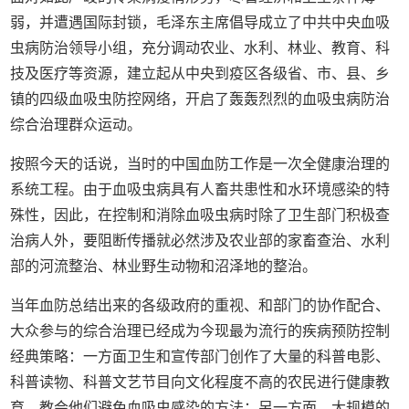
弱，并遭遇国际封锁，毛泽东主席倡导成立了中共中央血吸
虫病防治领导小组，充分调动农业、水利、林业、教育、科
技及医疗等资源，建立起从中央到疫区各级省、市、县、乡
镇的四级血吸虫防控网络，开启了轰轰烈烈的血吸虫病防治
综合治理群众运动。
按照今天的话说，当时的中国血防工作是一次全健康治理的
系统工程。由于血吸虫病具有人畜共患性和水环境感染的特
殊性，因此，在控制和消除血吸虫病时除了卫生部门积极查
治病人外，要阻断传播就必然涉及农业部的家畜查治、水利
部的河流整治、林业野生动物和沼泽地的整治。
当年血防总结出来的各级政府的重视、和部门的协作配合、
大众参与的综合治理已经成为今现最为流行的疾病预防控制
经典策略：一方面卫生和宣传部门创作了大量的科普电影、
科普读物、科普文艺节目向文化程度不高的农民进行健康教
育，教会他们避免血吸虫感染的方法；另一方面，大规模的