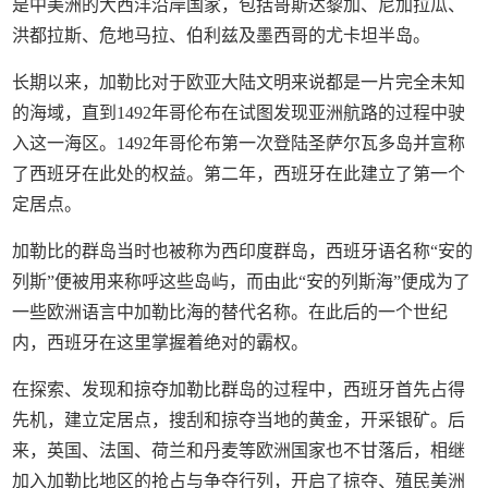
是中美洲的大西洋沿岸国家，包括哥斯达黎加、尼加拉瓜、
洪都拉斯、危地马拉、伯利兹及墨西哥的尤卡坦半岛。
长期以来，加勒比对于欧亚大陆文明来说都是一片完全未知
的海域，直到1492年哥伦布在试图发现亚洲航路的过程中驶
入这一海区。1492年哥伦布第一次登陆圣萨尔瓦多岛并宣称
了西班牙在此处的权益。第二年，西班牙在此建立了第一个
定居点。
加勒比的群岛当时也被称为西印度群岛，西班牙语名称“安的
列斯”便被用来称呼这些岛屿，而由此“安的列斯海”便成为了
一些欧洲语言中加勒比海的替代名称。在此后的一个世纪
内，西班牙在这里掌握着绝对的霸权。
在探索、发现和掠夺加勒比群岛的过程中，西班牙首先占得
先机，建立定居点，搜刮和掠夺当地的黄金，开采银矿。后
来，英国、法国、荷兰和丹麦等欧洲国家也不甘落后，相继
加入加勒比地区的抢占与争夺行列，开启了掠夺、殖民美洲