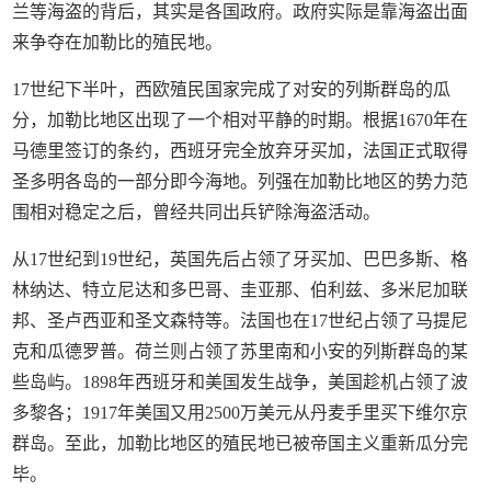
兰等海盗的背后，其实是各国政府。政府实际是靠海盗出面
来争夺在加勒比的殖民地。
17世纪下半叶，西欧殖民国家完成了对安的列斯群岛的瓜
分，加勒比地区出现了一个相对平静的时期。根据1670年在
马德里签订的条约，西班牙完全放弃牙买加，法国正式取得
圣多明各岛的一部分即今海地。列强在加勒比地区的势力范
围相对稳定之后，曾经共同出兵铲除海盗活动。
从17世纪到19世纪，英国先后占领了牙买加、巴巴多斯、格
林纳达、特立尼达和多巴哥、圭亚那、伯利兹、多米尼加联
邦、圣卢西亚和圣文森特等。法国也在17世纪占领了马提尼
克和瓜德罗普。荷兰则占领了苏里南和小安的列斯群岛的某
些岛屿。1898年西班牙和美国发生战争，美国趁机占领了波
多黎各；1917年美国又用2500万美元从丹麦手里买下维尔京
群岛。至此，加勒比地区的殖民地已被帝国主义重新瓜分完
毕。