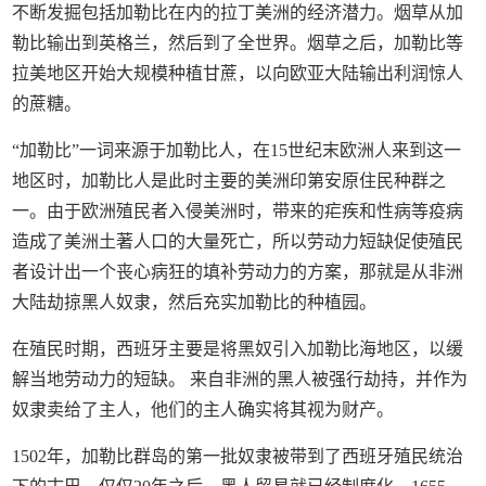
不断发掘包括加勒比在内的拉丁美洲的经济潜力。烟草从加
勒比输出到英格兰，然后到了全世界。烟草之后，加勒比等
拉美地区开始大规模种植甘蔗，以向欧亚大陆输出利润惊人
的蔗糖。
“加勒比”一词来源于加勒比人，在15世纪末欧洲人来到这一
地区时，加勒比人是此时主要的美洲印第安原住民种群之
一。由于欧洲殖民者入侵美洲时，带来的疟疾和性病等疫病
造成了美洲土著人口的大量死亡，所以劳动力短缺促使殖民
者设计出一个丧心病狂的填补劳动力的方案，那就是从非洲
大陆劫掠黑人奴隶，然后充实加勒比的种植园。
在殖民时期，西班牙主要是将黑奴引入加勒比海地区，以缓
解当地劳动力的短缺。 来自非洲的黑人被强行劫持，并作为
奴隶卖给了主人，他们的主人确实将其视为财产。
1502年，加勒比群岛的第一批奴隶被带到了西班牙殖民统治