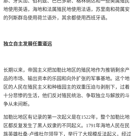
那、牙买加、伯利兹、巴巴多斯、格林纳达和一些英属殖民
地使用英语，海地和法属殖民地使用法语，苏里南和荷属安
的列斯群岛使用荷兰语外，其余都使用西班牙语。
独立自主发展任重道远
长期以来，帝国主义把加勒比地区的殖民地作为推销剩余产
品的市场、输出资本的乐园和向外扩张的军事基地。这个地
区的人民在殖民主义和种植园主的双重压迫与剥削下，过着
十分悲惨的生活，他们反对殖民统治、争取独立与解放的斗
争从未间断。
加勒比地区有记录的第一次起义是在1522年，整个加勒比地
区都反复发生了黑人奴隶的不同起义。1791年海地人民在民
族英雄杜桑·卢维杜尔领导下，举行了大规模反法起义，经过