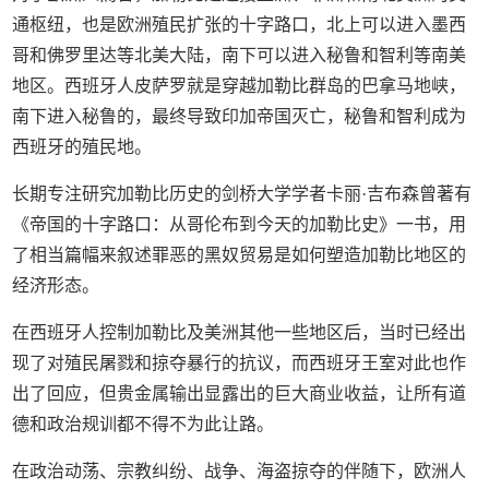
通枢纽，也是欧洲殖民扩张的十字路口，北上可以进入墨西
哥和佛罗里达等北美大陆，南下可以进入秘鲁和智利等南美
地区。西班牙人皮萨罗就是穿越加勒比群岛的巴拿马地峡，
南下进入秘鲁的，最终导致印加帝国灭亡，秘鲁和智利成为
西班牙的殖民地。
长期专注研究加勒比历史的剑桥大学学者卡丽·吉布森曾著有
《帝国的十字路口：从哥伦布到今天的加勒比史》一书，用
了相当篇幅来叙述罪恶的黑奴贸易是如何塑造加勒比地区的
经济形态。
在西班牙人控制加勒比及美洲其他一些地区后，当时已经出
现了对殖民屠戮和掠夺暴行的抗议，而西班牙王室对此也作
出了回应，但贵金属输出显露出的巨大商业收益，让所有道
德和政治规训都不得不为此让路。
在政治动荡、宗教纠纷、战争、海盗掠夺的伴随下，欧洲人