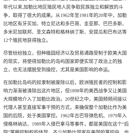
年代以来,加勒比地区殖民地人民争取民族独立和解放的斗
争，取得了很大的成果。从1962年至1981年的20年中，加勒
比地区有牙买加、特立尼达和多巴哥、圭亚那、巴巴多斯、
多米尼加联邦、圣文森特和格林纳丁斯、安提瓜和巴布达等
12个殖民地获得独立。
尽管纷纷独立，但种植园经济以及贸易通路受制于欧美大国
的现实，将使得加勒比的岛屿国家即便实现了政治上的独
立，也无法摆脱受到操控，尤其是美国影响的命运。
在加勒比岛屿的奴隶制被废除以后，欧洲殖民者的控制和影
响力渐渐被清除出这片地区，但1898年的美西战争又让美国
大规模地介入了加勒比政治。20世纪之中，美国频频间接以
代理人甚至直接军事干预的方式，来确保整个加勒比作为美
国的后院，处于美国掌控。1962年古巴导弹危机、1979年入
侵格林纳达、1989年入侵巴拿马等事件，都是美国在这个“后
院”掌握控制权的体现。不少加勒比国家在美国的掌控中，也