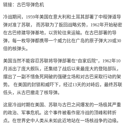
链接：古巴导弹危机
冷战期间，1959年美国在意大利和土耳其部署了中程弹道导
弹对准了苏联， 而苏联为了扳回战略劣势，1962年开始秘密
在古巴修建导弹基地，以货轮往来运输。在古巴部署的导
弹，每一枚导弹都携带一个威力比在广岛的原子弹大20或30
倍的核弹头。
美国当然不能容忍苏联将导弹部署在“自家后院”，1962年10
月派出了庞大舰队，还集结了战后以来最庞大的登陆部队，
摆出了一副不惜鱼死网破的强硬立场和对古巴采取行动的架
势。 在美国的封锁和威吓下，经过13天的对峙后，最终苏联
低头，从古巴撤走了核导弹。
这是冷战时期在美国、苏联与古巴之间爆发的一场极其严重
的政治、军事危机。这个事件被看作是冷战的顶峰和转折
点。在世界史中人类从未如此近地站在一场核战争的边缘。