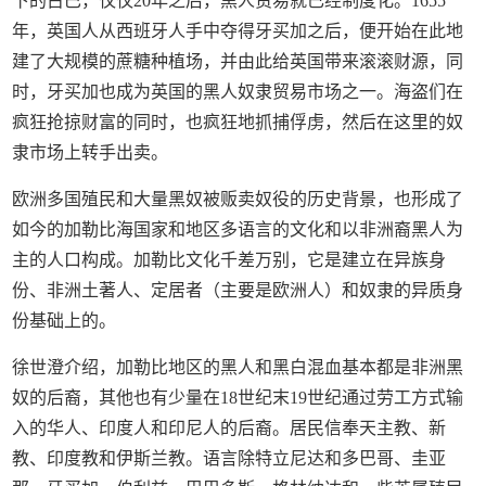
下的古巴，仅仅20年之后，黑人贸易就已经制度化。1655
年，英国人从西班牙人手中夺得牙买加之后，便开始在此地
建了大规模的蔗糖种植场，并由此给英国带来滚滚财源，同
时，牙买加也成为英国的黑人奴隶贸易市场之一。海盗们在
疯狂抢掠财富的同时，也疯狂地抓捕俘虏，然后在这里的奴
隶市场上转手出卖。
欧洲多国殖民和大量黑奴被贩卖奴役的历史背景，也形成了
如今的加勒比海国家和地区多语言的文化和以非洲裔黑人为
主的人口构成。加勒比文化千差万别，它是建立在异族身
份、非洲土著人、定居者（主要是欧洲人）和奴隶的异质身
份基础上的。
徐世澄介绍，加勒比地区的黑人和黑白混血基本都是非洲黑
奴的后裔，其他也有少量在18世纪末19世纪通过劳工方式输
入的华人、印度人和印尼人的后裔。居民信奉天主教、新
教、印度教和伊斯兰教。语言除特立尼达和多巴哥、圭亚