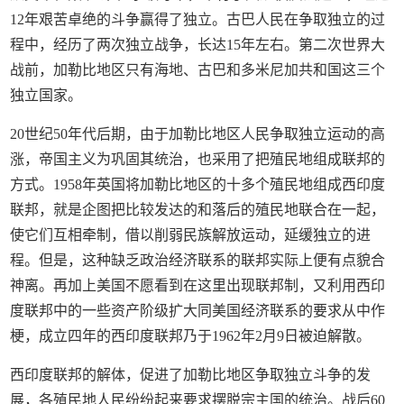
12年艰苦卓绝的斗争赢得了独立。古巴人民在争取独立的过
程中，经历了两次独立战争，长达15年左右。第二次世界大
战前，加勒比地区只有海地、古巴和多米尼加共和国这三个
独立国家。
20世纪50年代后期，由于加勒比地区人民争取独立运动的高
涨，帝国主义为巩固其统治，也采用了把殖民地组成联邦的
方式。1958年英国将加勒比地区的十多个殖民地组成西印度
联邦，就是企图把比较发达的和落后的殖民地联合在一起，
使它们互相牵制，借以削弱民族解放运动，延缓独立的进
程。但是，这种缺乏政治经济联系的联邦实际上便有点貌合
神离。再加上美国不愿看到在这里出现联邦制，又利用西印
度联邦中的一些资产阶级扩大同美国经济联系的要求从中作
梗，成立四年的西印度联邦乃于1962年2月9日被迫解散。
西印度联邦的解体，促进了加勒比地区争取独立斗争的发
展，各殖民地人民纷纷起来要求摆脱宗主国的统治。战后60