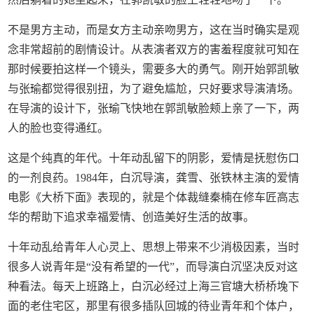
不是男方主动，而是女方主动亲吻男方，这在当时确实是观
念非常超前的剧情设计。从表演者双方的害羞程度就可知在
那时候要拍这样一个镜头，需要多大的勇气。刚开始郭凯敏
与张瑜都觉得很别扭，为了避免尴尬，只好要求导演清场。
在导演的设计下，张瑜飞快地在郭凯敏脸颊上亲了一下，两
人的脸也变得通红。
这是个纯真的年代。十年动乱留下的阴影，爱情是抚慰伤口
的一剂良药。1984年，白沉导演，龚雪、张铁林主演的爱情
电影《大桥下面》表现的，就是个体裁缝秦楠在修车匠高志
华的帮助下追求幸福爱情、创造美好生活的故事。
十年动乱给青年人心灵上、思想上带来不少消极因素，当时
很多人说青年是“没有希望的一代”，而导演白沉坚决反对这
种看法。每天上班路上，白沉必经过上海三官塘大桥桥堍下
面的老住宅区，那里有很多插队回城的待业青年和个体户，