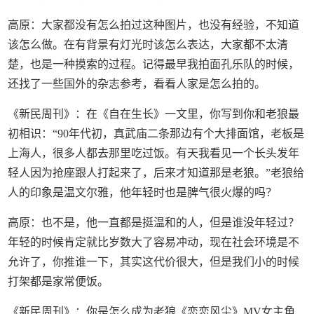
高原：大家都没有怎么拍过这种图片，也没有经验，不知道
该怎么做。在有背景有灯光时该怎么表达，大家都不太清
楚，也是一种摸索的过程。记得最早我拍面孔乐队的时候，
还找了一些国外的杂志参考，看看人家是怎么拍的。
《新民周刊》：在《自在生长》一文里，你写到你和老狼最
初相识：“90年代初，真武庙二条那边有个大排面馆，老板是
上海人，很多人都去那里吃过饭。有天我看见一个长头发年
轻人因为抢座跟人打起来了，后来才知道那是老狼。”老狼给
人的印象是温文尔雅，他年轻时也是脾气很火爆的吗？
高原：也不是，他一直都是挺温和的人，但是谁没年轻过？
年轻的时候肯定就比岁数大了容易冲动，现在社会环境是不
允许了，你推谁一下，其实这代价很大，但是我们小的时候
打架都是家常便饭。
《新民周刊》：你是怎么成为老狼《恋恋风尘》MV女主角