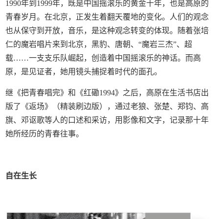
1990年到1999年，既是中国摇滚乐的黄金十年，也是高原的
青春岁月。在北京，正发生着翻天覆地的变化。人们的观念
也从保守到开放，音乐，是这种观念转变的体现。随着张培
仁的魔岩唱片来到北京，黑豹、唐朝、“魔岩三杰”、超
载……一支支乐队崛起，创造着中国摇滚乐的神话。而高
原，是见证者，她用镜头捕捉着时代的面孔。
继《把青春唱完》和《红磡1994》之后，高原在生活书店出
版了《返场》（精装刷边版），通过老狼、张楚、郑钧、高
旗、邓讴歌等人的口述和采访，用影像和文字，记录那十年
她所经历的青春往事。
自在生长