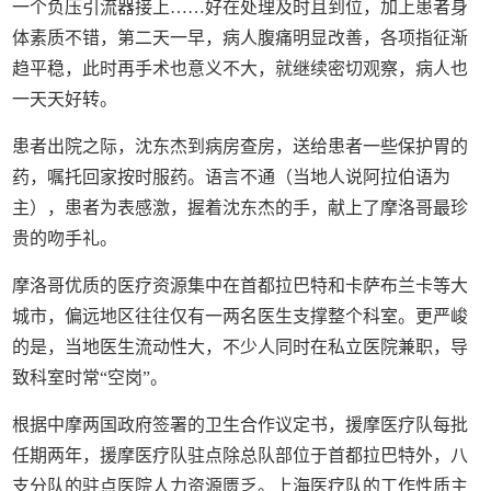
一个负压引流器接上……好在处理及时且到位，加上患者身
体素质不错，第二天一早，病人腹痛明显改善，各项指征渐
趋平稳，此时再手术也意义不大，就继续密切观察，病人也
一天天好转。
患者出院之际，沈东杰到病房查房，送给患者一些保护胃的
药，嘱托回家按时服药。语言不通（当地人说阿拉伯语为
主），患者为表感激，握着沈东杰的手，献上了摩洛哥最珍
贵的吻手礼。
摩洛哥优质的医疗资源集中在首都拉巴特和卡萨布兰卡等大
城市，偏远地区往往仅有一两名医生支撑整个科室。更严峻
的是，当地医生流动性大，不少人同时在私立医院兼职，导
致科室时常“空岗”。
根据中摩两国政府签署的卫生合作议定书，援摩医疗队每批
任期两年，援摩医疗队驻点除总队部位于首都拉巴特外，八
支分队的驻点医院人力资源匮乏。上海医疗队的工作性质主