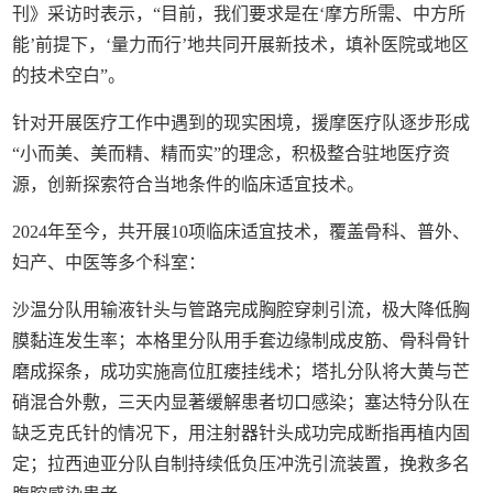
刊》采访时表示，“目前，我们要求是在‘摩方所需、中方所
能’前提下，‘量力而行’地共同开展新技术，填补医院或地区
的技术空白”。
针对开展医疗工作中遇到的现实困境，援摩医疗队逐步形成
“小而美、美而精、精而实”的理念，积极整合驻地医疗资
源，创新探索符合当地条件的临床适宜技术。
2024年至今，共开展10项临床适宜技术，覆盖骨科、普外、
妇产、中医等多个科室：
沙温分队用输液针头与管路完成胸腔穿刺引流，极大降低胸
膜黏连发生率；本格里分队用手套边缘制成皮筋、骨科骨针
磨成探条，成功实施高位肛瘘挂线术；塔扎分队将大黄与芒
硝混合外敷，三天内显著缓解患者切口感染；塞达特分队在
缺乏克氏针的情况下，用注射器针头成功完成断指再植内固
定；拉西迪亚分队自制持续低负压冲洗引流装置，挽救多名