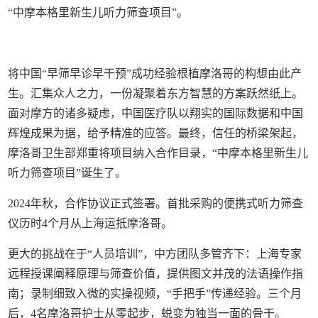
“中摩本格里新生儿听力筛查项目”。
将中国“早筛早诊早干预”成功经验根植摩洛哥的构想由此产
生。汇集众人之力，一份凝聚着东方智慧的方案跃然纸上。
面对摩方的诸多疑虑，中国医疗队以翔实的国际数据和中国
辉煌成果为据，给予精准的应答。最终，信任的桥梁架起，
摩洛哥卫生部郑重将项目纳入合作目录，“中摩本格里新生儿
听力筛查项目”诞生了。
2024年秋，合作协议正式签署。首批采购的便携式听力筛查
仪历时4个月从上海运抵摩洛哥。
更大的挑战在于“人员培训”，中方团队多管齐下：上海专家
远程授课阐释原理与筛查价值，提供图文并茂的法语操作指
南；录制细致入微的实操视频，“手把手”传递经验。三个月
后，4名摩洛哥护士从零起步，蜕变为独当一面的骨干。