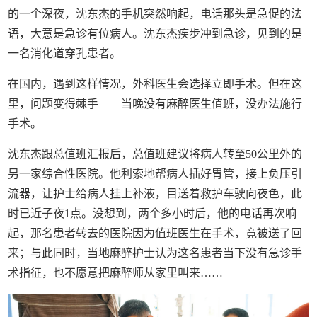
的一个深夜，沈东杰的手机突然响起，电话那头是急促的法
语，大意是急诊有位病人。沈东杰疾步冲到急诊，见到的是
一名消化道穿孔患者。
在国内，遇到这样情况，外科医生会选择立即手术。但在这
里，问题变得棘手——当晚没有麻醉医生值班，没办法施行
手术。
沈东杰跟总值班汇报后，总值班建议将病人转至50公里外的
另一家综合性医院。他利索地帮病人插好胃管，接上负压引
流器，让护士给病人挂上补液，目送着救护车驶向夜色，此
时已近子夜1点。没想到，两个多小时后，他的电话再次响
起，那名患者转去的医院因为值班医生在手术，竟被送了回
来；与此同时，当地麻醉护士认为这名患者当下没有急诊手
术指征，也不愿意把麻醉师从家里叫来……