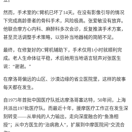
然而，手术室的C臂机已坏了14天。在没有影像引导的情况
下完成高龄患者的骨科手术，风险极高。张爱敏没有放弃。
他联合摩方心内科、麻醉科多次会诊，反复推演手术方案，
甚至灵活调整手术策略，以弥补当地器械的简陋不足。
最终，在修复好的C臂机辅助下，手术仅用1小时就顺利完
成。老人生命体征平稳，术后她用当地语言轻声对张医生
说：“谢谢。”
在摩洛哥偏远的山区、沙漠边缘的省立医院里，这样的故事
每天都在发生。
自1975年首批中国医疗队抵达摩洛哥塞达特，50年间，上海
共派出197批医疗队。而最近十年，援摩医疗工作正在发生深
刻转变——从单纯的人力输出，走向深度融合的“鱼渔相
授”；从中方医生的“治病救人”，扩展到中摩医院间“交流合