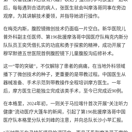
后，每每遇到合适的病人，张医生就会叫摩洛哥同事在旁边
观摩，为其讲解技术要领，并指导她进行操作。
在梅克内斯，腹腔镜微创技术仍面临一片空白。新华医院儿
普外科副主任医师、第196批援摩洛哥中国医疗队梅克内斯分
队队员王奕凭借扎实的功底和勇于探索的精神，成功开展了
穆罕默德五世医院首例腹腔镜下儿童腹股沟疝修补术。
这一“零的突破”，不仅解除了患者的病痛，在当地外科领域
播下了微创技术的种子，更重要的是带教过程。中国医生从
器械准备、手术示范到带教操作全程培训摩方医生。一年
后，摩方医生已能独立完成该类手术，至今已完成近90例。
在本格里，2024年初，一则关于马拉喀什首次开展“关注听力
健康”流动医疗大篷车的新闻，引起了第196批援摩洛哥中国
医疗队本格里分队长刘峰的注意，并向总队长沙小苹汇报。