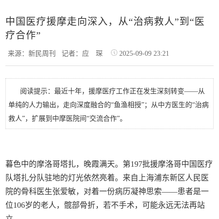
中国医疗援摩走向深入，从“治病救人”到“医
疗合作”
来源：新民周刊
记者：应 琛
2025-09-09 23:21
阅读提示：最近十年，援摩医疗工作正在发生深刻转变——从
单纯的人力输出，走向深度融合的“鱼渔相授”；从中方医生的“治病
救人”，扩展到中摩医院间“交流合作”。
暮色中的摩洛哥塔扎，晚霞满天。第197批援摩洛哥中国医疗
队塔扎分队驻地的灯光依然亮着。来自上海浦东新区人民医
院的骨科医生张爱敏，对着一份病历凝神思索——患者是一
位106岁的老人，髋部骨折，若不手术，可能永远无法再站
立。