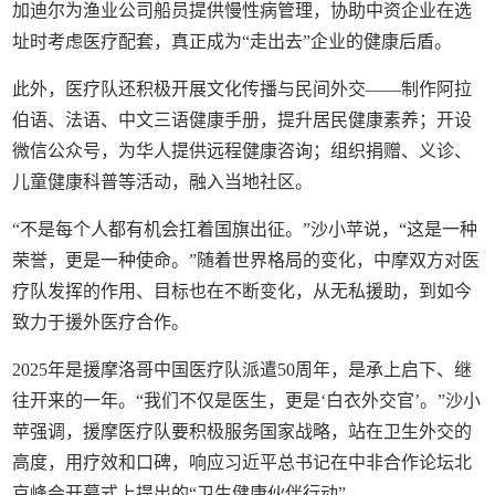
加迪尔为渔业公司船员提供慢性病管理，协助中资企业在选
址时考虑医疗配套，真正成为“走出去”企业的健康后盾。
此外，医疗队还积极开展文化传播与民间外交——制作阿拉
伯语、法语、中文三语健康手册，提升居民健康素养；开设
微信公众号，为华人提供远程健康咨询；组织捐赠、义诊、
儿童健康科普等活动，融入当地社区。
“不是每个人都有机会扛着国旗出征。”沙小苹说，“这是一种
荣誉，更是一种使命。”随着世界格局的变化，中摩双方对医
疗队发挥的作用、目标也在不断变化，从无私援助，到如今
致力于援外医疗合作。
2025年是援摩洛哥中国医疗队派遣50周年，是承上启下、继
往开来的一年。“我们不仅是医生，更是‘白衣外交官’。”沙小
苹强调，援摩医疗队要积极服务国家战略，站在卫生外交的
高度，用疗效和口碑，响应习近平总书记在中非合作论坛北
京峰会开幕式上提出的“卫生健康伙伴行动”。