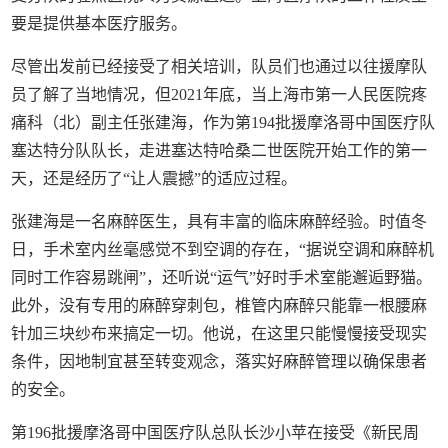
要是提供基本医疗服务。
尽管出发前已经接受了相关培训，队员们也通过以往援摩队
员了解了当地情况，但2021年底，当上海市第一人民医院疼
痛科（北）副主任张建海，作为第194批援摩洛哥中国医疗队
塞达特分队队长，走进塞达特哈桑二世医院开始工作的第一
天，还是经历了“让人震撼”的适应过程。
张建海是一名麻醉医生，具有丰富的临床麻醉经验。时值冬
日，手术室内丝毫感觉不到空调的存在，“据说空调和麻醉机
同时工作容易跳闸”，还听说“运气”好时手术室能邂逅野猫。
此外，没有专用的麻醉穿刺包，椎管内麻醉只能靠一根腰麻
针加三块纱布来搞定一切。他说，在这里只能慢慢接受现实
条件，因地制宜甚至转变观念，落实好麻醉管理以确保患者
的安全。
第196批援摩洛哥中国医疗队总队长沙小苹在接受《新民周