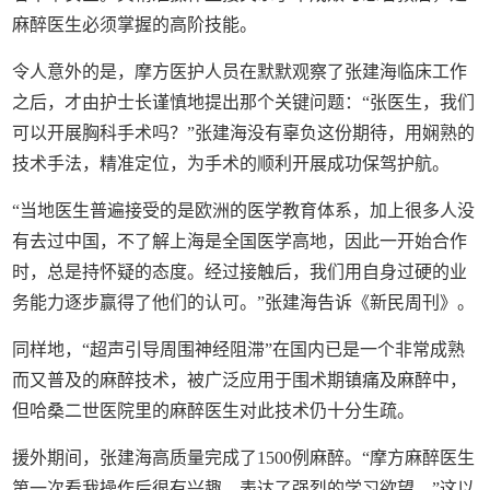
麻醉医生必须掌握的高阶技能。
令人意外的是，摩方医护人员在默默观察了张建海临床工作
之后，才由护士长谨慎地提出那个关键问题：“张医生，我们
可以开展胸科手术吗？”张建海没有辜负这份期待，用娴熟的
技术手法，精准定位，为手术的顺利开展成功保驾护航。
“当地医生普遍接受的是欧洲的医学教育体系，加上很多人没
有去过中国，不了解上海是全国医学高地，因此一开始合作
时，总是持怀疑的态度。经过接触后，我们用自身过硬的业
务能力逐步赢得了他们的认可。”张建海告诉《新民周刊》。
同样地，“超声引导周围神经阻滞”在国内已是一个非常成熟
而又普及的麻醉技术，被广泛应用于围术期镇痛及麻醉中，
但哈桑二世医院里的麻醉医生对此技术仍十分生疏。
援外期间，张建海高质量完成了1500例麻醉。“摩方麻醉医生
第一次看我操作后很有兴趣，表达了强烈的学习欲望。”这以