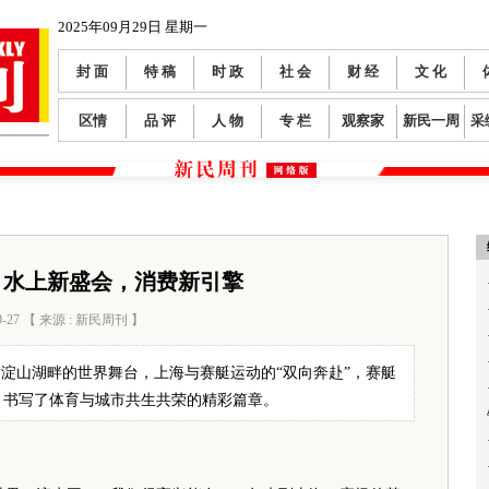
2025年09月29日 星期一
封 面
特 稿
时 政
社 会
财 经
文 化
区情
品 评
人 物
专 栏
观察家
新民一周
采
：水上新盛会，消费新引擎
9-27 【 来源 : 新民周刊 】
阅读数：
225
淀山湖畔的世界舞台，上海与赛艇运动的“双向奔赴”，赛艇
，书写了体育与城市共生共荣的精彩篇章。