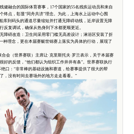
融合的国际体育赛事，17个国家的55名残疾运动员和来自
个终点，彰显“同舟共济”理念。为此，上海水上运动中心围
—船库到码头的通道尽量缩短并打通无障碍动线，近岸设置无障
行反复调试，确保从热身到下水都更顺更近。
障碍改造：卫生间采用零门槛无高差设计；淋浴区安装了折
是一种理念，更在本届赛艇世锦赛上落实为具体的行动，展现了
合会（世界赛联）主席让·克里斯托夫·罗兰表示，关于本届赛
很好的反馈，“他们都认为组织工作井井有条”。世界赛联执行
不绝口：“非常棒的基础设施和赛道，给赛事提供了很大的帮
了，没有时间去赛场外的地方走走看看。”