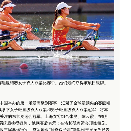
25赛艇世锦赛女子双人双桨比赛中。她们最终夺得该项目银牌。
中国举办的第一场最高级别赛事，汇聚了全球最顶尖的赛艇精
连续拿下女子轻量级双人双桨和男子轻量级双人双桨冠军，将本
关注的东京奥运会冠军、上海女将组合张灵、陈云霞，在9月
的微弱落后摘得银牌，她俩赛后表示：在洛杉矶奥运会顶峰相见。
三届奥运冠军、克罗地亚“传奇双子星”辛科维奇兄弟为代表