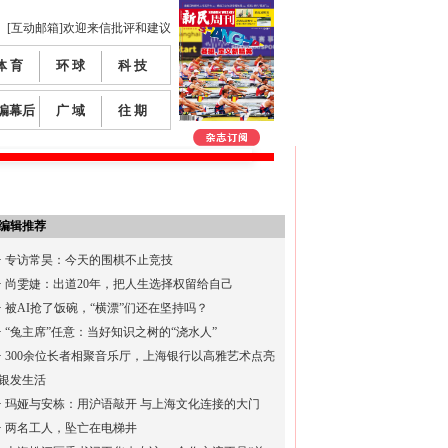
[互动邮箱]欢迎来信批评和建议
体 育
环 球
科 技
编幕后
广 域
往 期
编辑推荐
·
专访常昊：今天的围棋不止竞技
·
尚雯婕：出道20年，把人生选择权留给自己
·
被AI抢了饭碗，“横漂”们还在坚持吗？
·
“兔主席”任意：当好知识之树的“浇水人”
·
300余位长者相聚音乐厅，上海银行以高雅艺术点亮
银发生活
·
玛娅与安栋：用沪语敲开 与上海文化连接的大门
·
两名工人，坠亡在电梯井