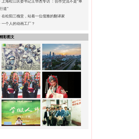
·
上海松江区委书记王华杰专访 ：合作交流不是“单
行道”
·
在松阳三槐堂，站着一位儒雅的翻译家
·
一个人的动画工厂？
精彩图文