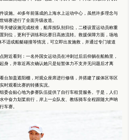
设施。40多年前落成的上海水上运动中心，虽然许多理念与
世锦赛进行了全面升级改造。
关键设施完成校准，船库按队别归位，二楼设置运动员称重
置到位，更利于训练和比赛日高效流转。救援保障方面，场地
体不适或船艇碰撞等情况，可立即出发施救，并通过专门坡道
附近看到：一名外国女运动员在冲刺过后后仰躺在船舱里，
起身，并靠近再次确认她只是短暂体力不支并无问题后才离
台加盖遮阳棚，对观众座席进行修缮，并搭建了媒体区等区
实时观看比赛的转播实况。
委会贴心地为参赛队伍提供了自行车租赁服务。于是，人们
水中奋力划桨前行，岸上一众队友、教练骑车全程跟随大声呐
行车赛。