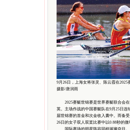
9月26日，上海女将张灵、陈云霞在20
摄影/唐润雨
2025赛艇世锦赛是世界赛艇联合会在
英。主场作战的中国赛艇队在9月25日
届世锦赛的首金和次金收入囊中。而备受
26日的女子双人双桨比赛中以0.88秒
国际赛场的明星阵容同样璀璨夺目。以