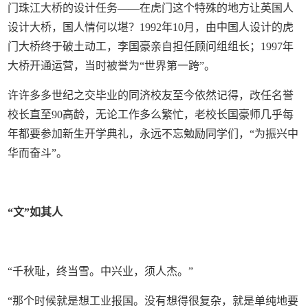
门珠江大桥的设计任务——在虎门这个特殊的地方让英国人
设计大桥，国人情何以堪？1992年10月，由中国人设计的虎
门大桥终于破土动工，李国豪亲自担任顾问组组长；1997年
大桥开通运营，当时被誉为“世界第一跨”。
许许多多世纪之交毕业的同济校友至今依然记得，改任名誉
校长直至90高龄，无论工作多么繁忙，老校长国豪师几乎每
年都要参加新生开学典礼，永远不忘勉励同学们，“为振兴中
华而奋斗”。
“文”如其人
“千秋耻，终当雪。中兴业，须人杰。”
“那个时候就是想工业报国。没有想得很复杂，就是单纯地要