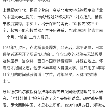
上世纪80年代，杨振宁曾向一名从北京大学核物理专业毕业
的中国大学生提问：“你听说过邓稼先吗？”对方摇头，杨振
宁极度震惊。事实上，出于保密的需要，“邓稼先”这三个
字，起初不能和核武器产生任何联系，直到1986年他去世前
一个月，“解密”工作方展开。
1937年7月7日，卢沟桥事变爆发。22天后，北平沦陷，日本
侵略者还召开了所谓“庆功会”。年仅13岁的邓稼先无法忍受
这种屈辱，当众将一面日本国旗撕得粉碎，并踩在地上。怀
着成才报国之志，他于1948年进入普渡大学，且只用了1年零
11个月的时间就获得博士学位，时年26岁，人称“娃娃博
士”。
导师德尔哈尔教授有意推荐邓稼先去英国做核物理的深入研
究，但“娃娃博士”婉言辞谢了这个美好的诱惑。朝鲜战争爆
发，尽快回到中国，才是心之所系。1950年8月29日，邓稼先