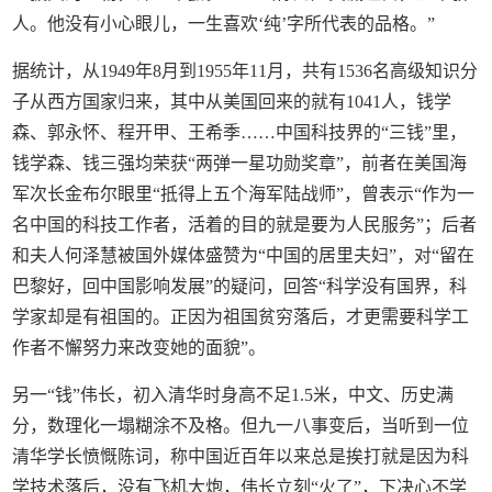
人。他没有小心眼儿，一生喜欢‘纯’字所代表的品格。”
据统计，从1949年8月到1955年11月，共有1536名高级知识分
子从西方国家归来，其中从美国回来的就有1041人，钱学
森、郭永怀、程开甲、王希季……中国科技界的“三钱”里，
钱学森、钱三强均荣获“两弹一星功勋奖章”，前者在美国海
军次长金布尔眼里“抵得上五个海军陆战师”，曾表示“作为一
名中国的科技工作者，活着的目的就是要为人民服务”；后者
和夫人何泽慧被国外媒体盛赞为“中国的居里夫妇”，对“留在
巴黎好，回中国影响发展”的疑问，回答“科学没有国界，科
学家却是有祖国的。正因为祖国贫穷落后，才更需要科学工
作者不懈努力来改变她的面貌”。
另一“钱”伟长，初入清华时身高不足1.5米，中文、历史满
分，数理化一塌糊涂不及格。但九一八事变后，当听到一位
清华学长愤慨陈词，称中国近百年以来总是挨打就是因为科
学技术落后，没有飞机大炮，伟长立刻“火了”，下决心不学