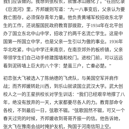
我们应该做的。我想到张校长，就像冰山融化了。”在回忆录
《巨流河》里，齐邦媛则写道：“九一八事变后，父亲认为要
救亡图存，必须保存青年力量。他负责黄埔军校招收东北学
生的工作，还说服国民政府教育部拨款，于1934年在北平创
办了国立东北中山中学，招收了约两千名流亡学生。这是中
国第一所国立中学，也是父亲一生引以为傲的事业。1936年
华北吃紧，中山中学迁来南京，在南京郊外的板桥镇，父亲
带领学生们自己动手修建围墙和校门。进校门前，可以远远
看到泥砖墙上巨大的八个字：楚虽三户，亡秦必楚。”
初恋张大飞被选入了陈纳德的飞虎队，与美国空军并肩作
战；而齐邦媛转赴川西，到乐山就读国立武汉大学。武大创
校人之一的王星拱校长对学生训话：“我们已经艰辛地撑了八
年，绝没有放弃的一天，大家都要尽各人的力。教育部命令
各校，不到最后一日，弦歌不辍。”弦歌固然不辍，可又一个
春天过完的时候，齐邦媛收到哥哥齐振一的信。他告诉她，
张大飞在豫南会战时掩护友机，殉国于河南信阳上空。