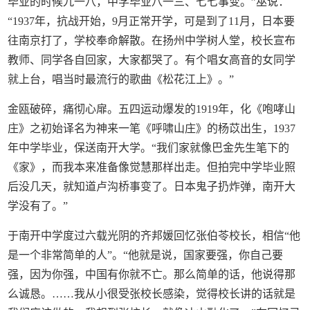
毕业的时候九一八，中学毕业八一三、七七事变。”巫说：
“1937年，抗战开始，9月正常开学，可是到了11月，日本要
往南京打了，学校奉命解散。在扬州中学树人堂，校长宣布
教师、同学各自回家，大家都哭了。有个唱女高音的女同学
就上台，唱当时最流行的歌曲《松花江上》。”
金瓯破碎，痛彻心扉。五四运动爆发的1919年，化《咆哮山
庄》之初始译名为神来一笔《呼啸山庄》的杨苡出生，1937
年中学毕业，保送南开大学。“我们家就像巴金先生笔下的
《家》，而我本来准备像觉慧那样出走。但拍完中学毕业照
后没几天，就知道卢沟桥事变了。日本鬼子扔炸弹，南开大
学没有了。”
于南开中学度过六载光阴的齐邦媛回忆张伯苓校长，相信“他
是一个非常简单的人”。“他就是说，国家要强，你自己要
强，因为你强，中国有你就不亡。那么简单的话，他说得那
么诚恳。……我从小很受张校长感染，觉得校长讲的话就是