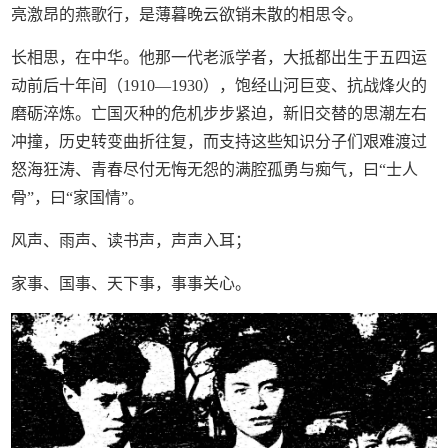
亮激昂的燕歌行，是薄暮晚云欲销未散的相思令。
长相思，在中华。他那一代老派学者，大抵都出生于五四运
动前后十年间（1910—1930），饱经山河巨变、抗战烽火的
磨砺淬炼。亡国灭种的危机步步紧迫，新旧交替的思潮左右
冲撞，历史转变曲折往复，而支持这些知识分子们艰难渡过
怒海狂涛、青春尽付无悔无怨的满腔孤勇与痴气，曰“士人
骨”，曰“家国情”。
风声、雨声、读书声，声声入耳；
家事、国事、天下事，事事关心。