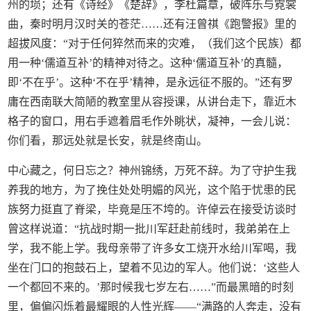
州的埙；还有《诗经》《楚辞》，李杜篇章，破阵乐与霓裳
曲，秦时明月汉时关的苍茫……还有汪曾祺《跑警报》里的
超拔风度：“对于任何猝然而来的灾难，（我们这个民族）都
用一种‘儒道互补’的精神对待之。这种‘儒道互补’的真髓，
即‘不在乎’。这种‘不在乎’精神，是永远征不服的。”还有罗
庸在西南联大简陋的教室里从容授课，从讲台走下，靠近木
格子的窗口，用右手遮着眉毛作外眺状，凝神，一会儿说：
你们看，那远处就是长安，就是终南山。
中心藏之，何日忘之？神州锦绣，万死不辞。为了守护生我
养我的地方，为了挽住处处明媚的风光，这个陷于忧患的民
族努力挺直了脊梁，毕竟是压不垮的。许倬云在接受访谈时
曾这样说道：“抗战时期一批川军赶赴前线时，我弟弟在上
学，我不能上学。我母亲带了许多女工烧开水给川军喝，我
坐在门口的抱鼓石上，望着不见边的军人。他们说：‘这些人
一个都回不来的。’那时候我七岁左右……”而最黑暗的时刻
里，偏偏闪烁着最耀眼的人性光辉——“满路的人奔走，没有