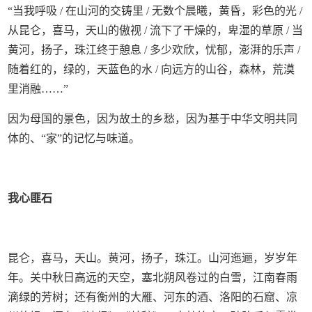
“当我呼吸 / 在山河的交铸里 / 无数个晨曦，黄昏，彩色的光 /
从昆仑，喜马，天山的傲视 / 流下了干燥的，卑湿的草原 / 当
黄河，扬子，珠江终于憩息 / 多少欢欣，忧郁，澎湃的乐声 /
随着红的，绿的，天蓝色的水 / 向远方的山谷，森林，荒漠
里消融……”
因为母国的景色，因为故土的乡愁，因为基于中华文明共同
体的、“家”的记忆与味道。
我心匪石
昆仑，喜马，天山。黄河，扬子，珠江。山河迤逦，岁岁年
年。关中秋日高远的天空，塞北朔风卷过的白雪，江南春雨
滴绿的芳树；还有衡州的大雁、河东的酒、洛阳的石窟、凉