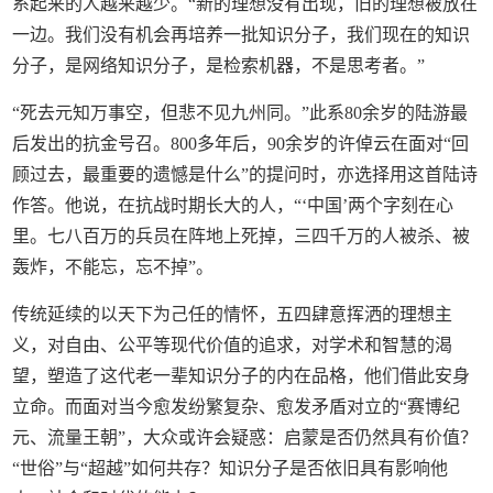
系起来的人越来越少。“新的理想没有出现，旧的理想被放在
一边。我们没有机会再培养一批知识分子，我们现在的知识
分子，是网络知识分子，是检索机器，不是思考者。”
“死去元知万事空，但悲不见九州同。”此系80余岁的陆游最
后发出的抗金号召。800多年后，90余岁的许倬云在面对“回
顾过去，最重要的遗憾是什么”的提问时，亦选择用这首陆诗
作答。他说，在抗战时期长大的人，“‘中国’两个字刻在心
里。七八百万的兵员在阵地上死掉，三四千万的人被杀、被
轰炸，不能忘，忘不掉”。
传统延续的以天下为己任的情怀，五四肆意挥洒的理想主
义，对自由、公平等现代价值的追求，对学术和智慧的渴
望，塑造了这代老一辈知识分子的内在品格，他们借此安身
立命。而面对当今愈发纷繁复杂、愈发矛盾对立的“赛博纪
元、流量王朝”，大众或许会疑惑：启蒙是否仍然具有价值？
“世俗”与“超越”如何共存？知识分子是否依旧具有影响他