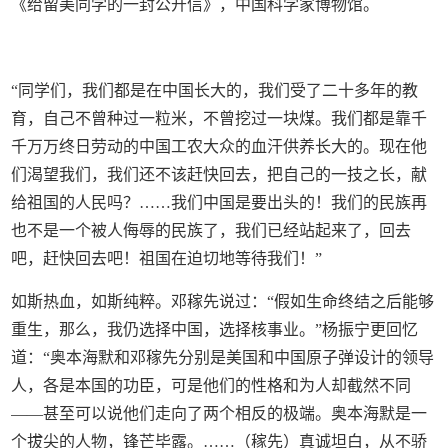
《给留美同学的一封公开信》，中国科学家博物馆。
“同学们，我们都是在中国长大的，我们受了二十多年的教
育，自己不曾种过一粒米，不曾挖过一块煤。我们都是靠千
千万万终日劳动的中国工农大众的血汗供养长大的。现在他
们渴望我们，我们还不该赶快回去，把自己的一技之长，献
给祖国的人民吗？……我们中国是要出头的！我们的民族再
也不是一个被人侮辱的民族了，我们已经站起来了，回去
吧，赶快回去吧！祖国在迫切地等待我们！”
如斯热血，如斯纯粹。邓稼先说过：“假如生命终结之后能够
重生，那么，我仍选择中国，选择核事业。”杨振宁更回忆
道：“奥本海默和邓稼先分别是美国和中国原子弹设计的领导
人，各是本国的功臣，可是他们的性格和为人却截然不同
——甚至可以说他们走向了两个相反的极端。奥本海默是一
个拔尖的人物，锋芒毕露。……（稼先）真诚坦白，从不骄