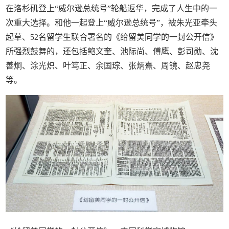
在洛杉矶登上“威尔逊总统号”轮船返华，完成了人生中的一
次重大选择。和他一起登上“威尔逊总统号”，被朱光亚牵头
起草、52名留学生联合署名的《给留美同学的一封公开信》
所强烈鼓舞的，还包括鲍文奎、池际尚、傅鹰、彭司勋、沈
善炯、涂光炽、叶笃正、余国琮、张炳熹、周镜、赵忠尧
等。