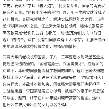
文史，要转系“学造飞机大炮”。“我没有专业，国家的需要就
是我的专业。”这位小个子的科学巨匠，用一生的实践诠释了
这句誓言。其研究领域之广、解决实际问题能力之强，当得
起“万能科学家”之誉。任上海大学校长期间，钱伟长则强调
高等教育是“给你们武器（知识）”与“坚定你们方向（价值
观）”的结合，深信“没有祖国就没有个人出路”，主张通过历
史地理课程和优秀传统文化，根植家国情怀。
同济大学的老校长李国豪，于八一三事变后收到洪堡基金支
持赴德深造的通知。“国破需勇士，兴国需英才”，在导师的
劝说下，年轻的国豪抱着科学救国的理想，远赴德国达姆施
塔特工业大学深造，迅速在学术界崭露头角。“国家要强大！
只有强大，外敌才不敢加害，国家强大需要我们挑起担子！”
二战结束后，李国豪越发归心似箭，携临产的妻子叶景恩辗
转法国、越南，终于在1946年回到魂牵梦萦的祖国。途中，
他还为在难民营出生的女儿取名“归华”……