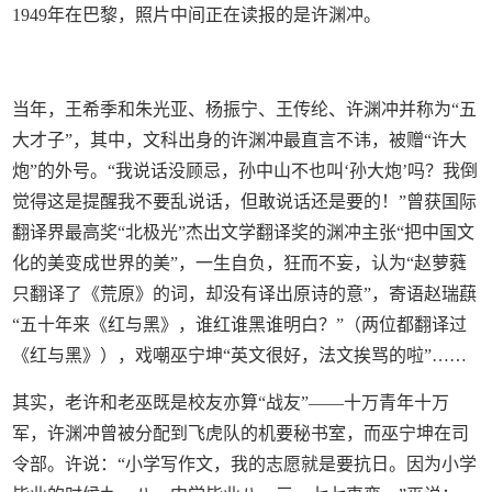
1949年在巴黎，照片中间正在读报的是许渊冲。
当年，王希季和朱光亚、杨振宁、王传纶、许渊冲并称为“五
大才子”，其中，文科出身的许渊冲最直言不讳，被赠“许大
炮”的外号。“我说话没顾忌，孙中山不也叫‘孙大炮’吗？我倒
觉得这是提醒我不要乱说话，但敢说话还是要的！”曾获国际
翻译界最高奖“北极光”杰出文学翻译奖的渊冲主张“把中国文
化的美变成世界的美”，一生自负，狂而不妄，认为“赵萝蕤
只翻译了《荒原》的词，却没有译出原诗的意”，寄语赵瑞蕻
“五十年来《红与黑》，谁红谁黑谁明白？”（两位都翻译过
《红与黑》），戏嘲巫宁坤“英文很好，法文挨骂的啦”……
其实，老许和老巫既是校友亦算“战友”——十万青年十万
军，许渊冲曾被分配到飞虎队的机要秘书室，而巫宁坤在司
令部。许说：“小学写作文，我的志愿就是要抗日。因为小学