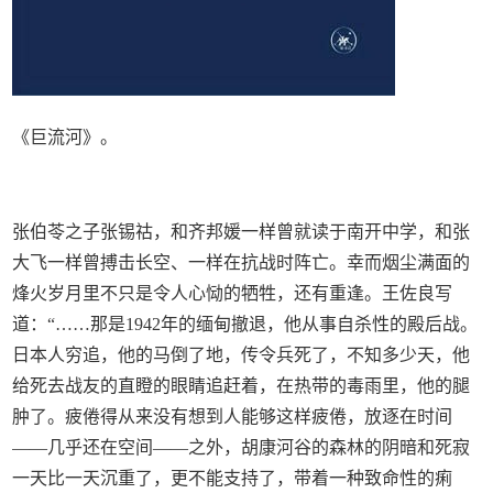
《巨流河》。
张伯苓之子张锡祜，和齐邦媛一样曾就读于南开中学，和张
大飞一样曾搏击长空、一样在抗战时阵亡。幸而烟尘满面的
烽火岁月里不只是令人心恸的牺牲，还有重逢。王佐良写
道：“……那是1942年的缅甸撤退，他从事自杀性的殿后战。
日本人穷追，他的马倒了地，传令兵死了，不知多少天，他
给死去战友的直瞪的眼睛追赶着，在热带的毒雨里，他的腿
肿了。疲倦得从来没有想到人能够这样疲倦，放逐在时间
——几乎还在空间——之外，胡康河谷的森林的阴暗和死寂
一天比一天沉重了，更不能支持了，带着一种致命性的痢