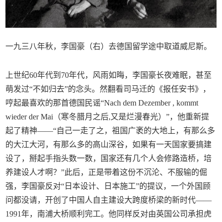
一九三八年秋，李国豪（右）去德国留学途中取道威尼斯。
上世纪60年代到70年代，风雨如晦，李国豪长夜难眠，甚至
萌发过“不如归去”的念头。然翻看司马迁的《报任安书》，
哼起最喜欢的那首德国民谣“Nach dem Dezember , kommt
wieder der Mai（寒冬腊月之后,又是烂漫春光）”，他重新提
起了精神——“自己一走了之，祖国广袤的大地上，有那么多
的大江大河，有那么多的高山深谷，如果有一天国家要搞建
设了，掰起手指头数一数，国家还有几个人会修路造桥，培
养建设人才啊？”此后，正是带着这份不沉沦、不服输的倔
强，李国豪反对“日本设计、日本施工”的提议，一个外国顾
问都没请，开创了中国人自主建设大跨度桥梁的新时代——
1991年，南浦大桥顺利完工。他同样反对由英国公司承担虎