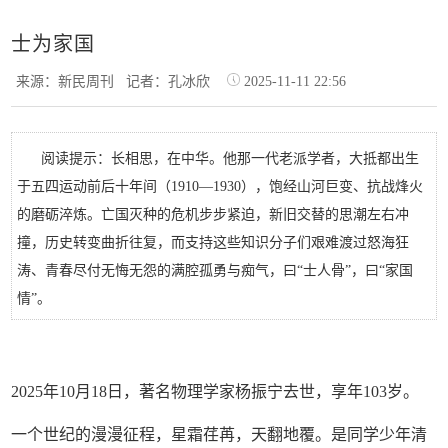
士为家国
来源：新民周刊
记者：孔冰欣
2025-11-11 22:56
阅读提示：长相思，在中华。他那一代老派学者，大抵都出生
于五四运动前后十年间（1910—1930），饱经山河巨变、抗战烽火
的磨砺淬炼。亡国灭种的危机步步紧迫，新旧交替的思潮左右冲
撞，历史转变曲折往复，而支持这些知识分子们艰难渡过怒海狂
涛、青春尽付无悔无怨的满腔孤勇与痴气，曰“士人骨”，曰“家国
情”。
2025年10月18日，著名物理学家杨振宁去世，享年103岁。
一个世纪的漫漫征程，星霜荏苒，天翻地覆。是同学少年清