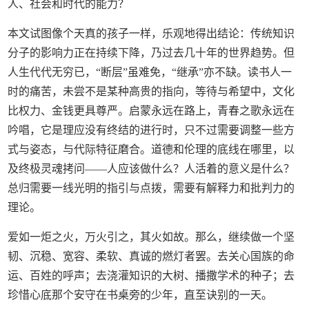
人、社会和时代的能力？
本文试图像个天真的孩子一样，乐观地得出结论：传统知识
分子的影响力正在持续下降，乃过去几十年的世界趋势。但
人生代代无穷已，“断层”虽难免，“继承”亦不缺。读书人一
时的痛苦，未尝不是某种高贵的指向，等待与希望中，文化
比权力、金钱更具尊严。启蒙永远在路上，青春之歌永远在
吟唱，它是理应没有终结的进行时，只不过需要调整一些方
式与姿态，与代际特征磨合。道德和伦理的底线在哪里，以
及终极灵魂拷问——人应该做什么？人活着的意义是什么？
总归需要一线光明的指引与点拨，需要有解释力和批判力的
理论。
爱如一炬之火，万火引之，其火如故。那么，继续做一个坚
韧、沉稳、宽容、柔软、真诚的燃灯者罢。去关心国族的命
运、百姓的呼声；去浇灌知识的大树、播撒学术的种子；去
珍惜心底那个安守在书桌旁的少年，直至诀别的一天。