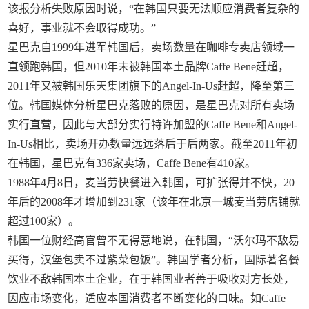
该报分析失败原因时说，“在韩国只要无法顺应消费者复杂的
喜好，事业就不会取得成功。”
星巴克自1999年进军韩国后，卖场数量在咖啡专卖店领域一
直领跑韩国，但2010年末被韩国本土品牌Caffe Bene赶超，
2011年又被韩国乐天集团旗下的Angel-In-Us赶超，降至第三
位。韩国媒体分析星巴克落败的原因，是星巴克对所有卖场
实行直营，因此与大部分实行特许加盟的Caffe Bene和Angel-
In-Us相比，卖场开办数量远远落后于后两家。截至2011年初
在韩国，星巴克有336家卖场，Caffe Bene有410家。
1988年4月8日，麦当劳快餐进入韩国，可扩张得并不快，20
年后的2008年才增加到231家（该年在北京一城麦当劳店铺就
超过100家）。
韩国一位财经高官曾不无得意地说，在韩国，“沃尔玛不敌易
买得，汉堡包卖不过紫菜包饭”。韩国学者分析，国际著名餐
饮业不敌韩国本土企业，在于韩国业者善于吸收对方长处，
因应市场变化，适应本国消费者不断变化的口味。如Caffe