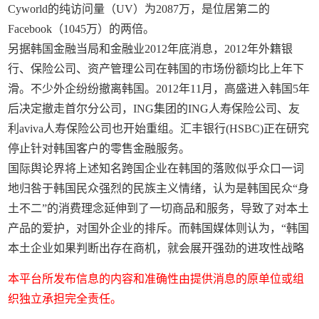
Cyworld的纯访问量（UV）为2087万，是位居第二的
Facebook（1045万）的两倍。
另据韩国金融当局和金融业2012年底消息，2012年外籍银
行、保险公司、资产管理公司在韩国的市场份额均比上年下
滑。不少外企纷纷撤离韩国。2012年11月，高盛进入韩国5年
后决定撤走首尔分公司，ING集团的ING人寿保险公司、友
利aviva人寿保险公司也开始重组。汇丰银行(HSBC)正在研究
停止针对韩国客户的零售金融服务。
国际舆论界将上述知名跨国企业在韩国的落败似乎众口一词
地归咎于韩国民众强烈的民族主义情绪，认为是韩国民众“身
土不二”的消费理念延伸到了一切商品和服务，导致了对本土
产品的爱护，对国外企业的排斥。而韩国媒体则认为，“韩国
本土企业如果判断出存在商机，就会展开强劲的进攻性战略
本平台所发布信息的内容和准确性由提供消息的原单位或组
织独立承担完全责任。